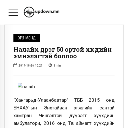
ЭРҮҮЛ МЭНД
Налайх дүүрэг 50 ортой хүүхдийн
эмнэлэгтэй боллоо
2017-10-26 10:27
1
min
“Хангарьд-Улаанбаатар” ТББ 2015 онд
БНХАУ-ын Энхтайван хөгжлийн сантай
хамтран Чингэлтэй дүүрэгт хүүхдийн
амбулатори, 2016 онд Төв аймагт хүүхдийн