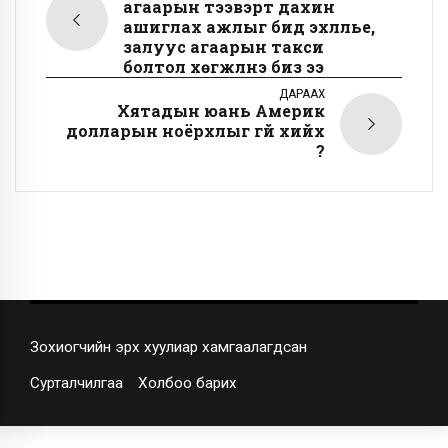
агаарын тээвэрт дахин
ашиглах ажлыг бид эхлүүлье,
залуус агаарын такси
болтол хөгжүүлнэ биз ээ
ДАРААХ
Хятадын юань Америк
долларын ноёрхлыг үгүй хийх
үү?
Зохиогчийн эрх хуулиар хамгаалагдсан
Сурталчилгаа
Холбоо барих