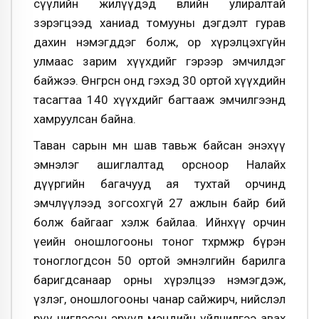
сүүлийн жилүүдэд өвлийн улиралтай
зэрэгцээд ханиад томууны дэгдэлт гурав
дахин нэмэгддэг болж, ор хүрэлцэхгүйн
улмаас зарим хүүхдийг гэрээр эмчилдэг
байжээ. Өнгөрсөн онд гэхэд 30 ортой хүүхдийн
тасагтаа 140 хүүхдийг багтааж эмчилгээнд
хамруулсан байна.
Таван сарын өмнө шав тавьж байсан энэхүү
эмнэлэг ашиглалтад орсноор Налайх
дүүргийн багачууд ая тухтай орчинд
эмчлүүлээд зогсохгүй 27 ажлын байр бий
болж байгааг хэлж байлаа. Ийнхүү орчин
үеийн оношлогооны тоног төхөөрөмжөөр бүрэн
тоноглогдсон 50 ортой эмнэлгийн барилга
баригдсанаар орны хүрэлцээ нэмэгдэж,
үзлэг, оношлогооны чанар сайжирч, нийслэл
рүү чиглэсэн эрүүл мэндийн үйлчилгээ авах