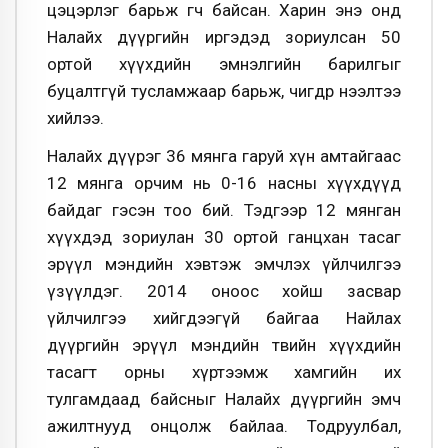
цэцэрлэг барьж өгч байсан. Харин энэ онд
Налайх дүүргийн иргэдэд зориулсан 50
ортой хүүхдийн эмнэлгийн барилгыг
буцалтгүй тусламжаар барьж, өчигдөр нээлтээ
хийлээ.
Налайх дүүрэг 36 мянга гаруй хүн амтайгаас
12 мянга орчим нь 0-16 насны хүүхдүүд
байдаг гэсэн тоо бий. Тэдгээр 12 мянган
хүүхдэд зориулан 30 ортой ганцхан тасаг
эрүүл мэндийн хэвтэж эмчлэх үйлчилгээ
үзүүлдэг. 2014 оноос хойш засвар
үйлчилгээ хийгдээгүй байгаа Найлах
дүүргийн эрүүл мэндийн төвийн хүүхдийн
тасагт орны хүртээмж хамгийн их
тулгамдаад байсныг Налайх дүүргийн эмч
ажилтнууд онцолж байлаа. Тодруулбал,