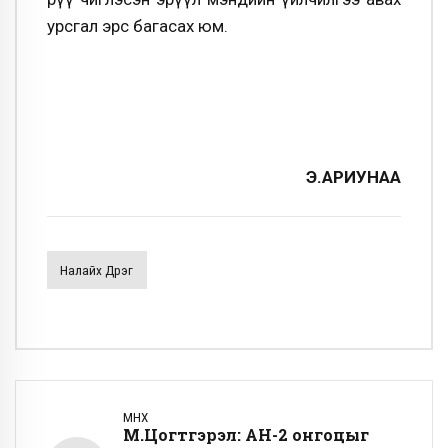
урсгал эрс багасах юм.
Э.АРИУНАА
Налайх Дүүрэг
ӨМНӨХ
М.Цогтгэрэл: АН-2 онгоцыг