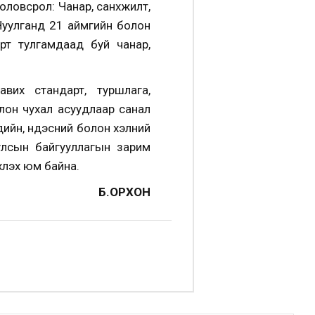
ловсрол: Чанар, санхүүжилт,
Чуулганд 21 аймгийн болон
рт тулгамдаад буй чанар,
вих стандарт, туршлага,
лон чухал асуудлаар санал
ийн, үндэсний болон хэлний
улсын байгууллагын зарим
хлэх юм байна.
Б.ОРХОН