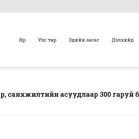
Нүүр
Улс төр
Эдийн засаг
Дэлхийд
, санхүүжилтийн асуудлаар 300 гаруй 