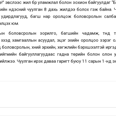
!” эвслээс жил бүр уламжлал болон зохион байгуулдаг “Бо
мийн үндэсний чуулган 8 дахь жилдээ болох гэж байна. 
 удирдлагууд, багш нар оролцож боловсролын салба
элцэх юм.
ын боловсролын зорилго, багшийн чадамж, түүнд та
хүүхэд хамгааллын асуудал, эцэг эхийн оролцоо зэрэг о
 боловсролын, хүний эрхийн, хөгжлийн бэрхшээлтэй иргэд
нийгмийн байгууллагуудаас гадна төрийн болон олон 
йлжээ. Чуулган ирэх даваа гаригт буюу 11 сарын 1-нд э