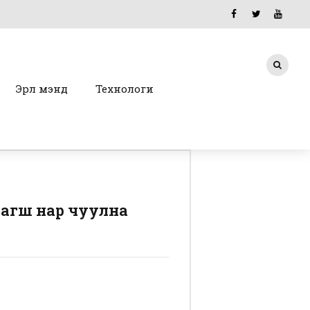
Эрүүл мэнд
Технологи
багш нар чуулна