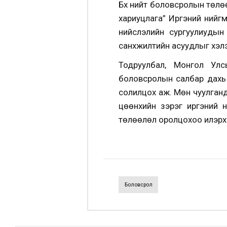
Бүх нийт боловсролын төлөө
хариуцлага” Иргэний нийг
нийслэлийн сургуулиудын
санхүүжилтийн асуудлыг хэл
Тодруулбал, Монгол Улс
боловсролын салбар дахь 
солилцох аж. Мөн чуулганд
цөөнхийн зэрэг иргэний 
төлөөлөл оролцохоо илэрхи
Боловсрол