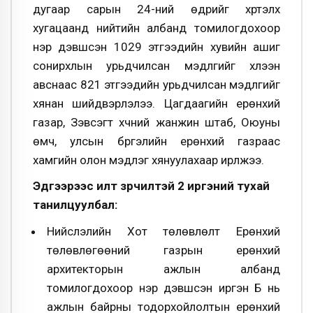
дугаар сарын 24-ний өдрийг хүртэлх
хугацаанд нийтийн албанд томилогдохоор
нэр дэвшсэн 1029 этгээдийн хувийн ашиг
сонирхлын урьдчилсан мэдүүлгийг хүлээн
авснаас 821 этгээдийн урьдчилсан мэдүүлгийг
хянан шийдвэрлэлээ. Цагдаагийн ерөнхий
газар, Зэвсэгт хүчний жанжин штаб, Оюуны
өмч, улсын бүргэлийн ерөнхий газраас
хамгийн олон мэдүүлэг хянуулахаар ирүүлжээ.
Эдгээрээс илт зөрчилтэй 2 иргэний тухай
танилцуулбал:
Нийслэлийн Хот төлөвлөлт Ерөнхий
төлөвлөгөөний газрын ерөнхий
архитекторын ажлын албанд
томилогдохоор нэр дэвшсэн иргэн Б нь
ажлын байрны тодорхойлолтын ерөнхий