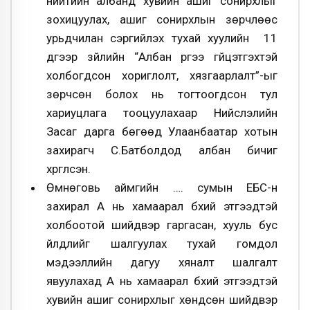
нийтийн албанд хувийн ашиг сонирхлыг
зохицуулах, ашиг сонирхлын зөрчлөөс
урьдчилан сэргийлэх тухай хуулийн 11
дүгээр зүйлийн “Албан үүргээ гүйцэтгэхтэй
холбогдсон хориглолт, хязгаарлалт”-ыг
зөрчсөн болох нь тогтоогдсон тул
хариуцлага тооцуулахаар Нийслэлийн
Засаг дарга бөгөөд Улаанбаатар хотын
захирагч С.Батболдод албан бичиг
хүргүүлсэн.
Өмнөговь аймгийн …. сумын ЕБС-н
захирал А нь хамаарал бүхий этгээдтэй
холбоотой шийдвэр гаргасан, хууль бус
үйлдлийг шалгуулах тухай гомдол
мэдээллийн дагуу хяналт шалгалт
явуулахад А нь хамаарал бүхий этгээдтэй
хувийн ашиг сонирхлыг хөндсөн шийдвэр