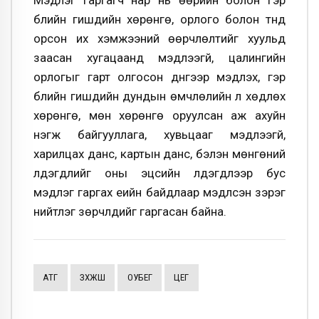
бүлийн гишүүдийн хөрөнгө, орлого болон түүнд
орсон их хэмжээний өөрчлөлтийг хуульд
заасан хугацаанд мэдүүлээгүй, цалингийн
орлогыг гарт олгосон дүнгээр мэдүүлэх, гэр
бүлийн гишүүдийн дундын өмчлөлийн үл хөдлөх
хөрөнгө, мөн хөрөнгө оруулсан аж ахуйн
нэгж байгууллага, хувьцааг мэдүүлээгүй,
харилцах данс, картын данс, бэлэн мөнгөний
үлдэгдлийг оны эцсийн үлдэгдлээр бус
мэдүүлэг гаргах үеийн байдлаар мэдүүлсэн зэрэг
нийтлэг зөрчлүүдийг гаргасан байна.
АТГ
ЗХЖШ
ОӨУБЕГ
ЦЕГ