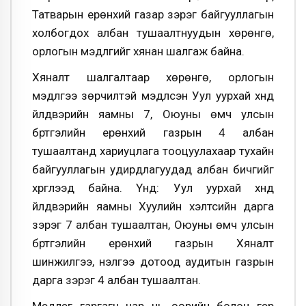
Татварын ерөнхий газар зэрэг байгууллагын
холбогдох албан тушаалтнуудын хөрөнгө,
орлогын мэдүүлгийг хянан шалгаж байна.
Хяналт шалгалтаар хөрөнгө, орлогын
мэдүүлгээ зөрчилтэй мэдүүлсэн Уул уурхай хүнд
үйлдвэрийн яамны 7, Оюуны өмч улсын
бүртгэлийн ерөнхий газрын 4 албан
тушаалтанд хариуцлага тооцуулахаар тухайн
байгууллагын удирдлагуудад албан бичгийг
хүргүүлээд байна. Үүнд: Уул уурхай хүнд
үйлдвэрийн яамны Хуулийн хэлтсийн дарга
зэрэг 7 албан тушаалтан, Оюуны өмч улсын
бүртгэлийн ерөнхий газрын Хяналт
шинжилгээ, үнэлгээ дотоод аудитын газрын
дарга зэрэг 4 албан тушаалтан.
Мэдүүлэг гаргагч нар нь өөрийн болон гэр