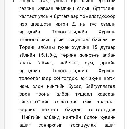
Оюуны өмч, улсын бүртгэлийн ерөнхий
газрын Завхан аймгийн Улсын бүртгэлийн
хэлтэст улсын бүртгэгчээр томилогдохоор
нэр дэвшсэн иргэн Д нь тус сумын
иргэдийн Төлөөлөгчдийн Хурлын
төлөөлөгчийн үүргийг гүйцэтгэж байгаа нь
Төрийн албаны тухай хуулийн 15 дугаар
зүйлийн 15.1.8-д төрийн жинхэнэ албан
хаагч “аймаг, нийслэл, сум, дүүргийн
иргэдийн Төлөөлөгчдийн Хурлын
төлөөлөгчөөр сонгогдох, аж ахуйн нэгж,
нам, олон нийтийн бусад байгууллагад
орон тооны албан тушаал хавсран
гүйцэтгэх”-ийг хориглоно гэж заасныг
зөрчих нөхцөл байдал тогтоогдож
Нийтийн албанд нийтийн болон хувийн
ашиг сонирхлыг зохицуулах, ашиг