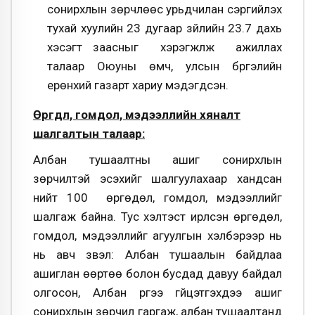
сонирхлын зөрчлөөс урьдчилан сэргийлэх
тухай хуулийн 23 дугаар зүйлийн 23.7 дахь
хэсэгт заасныг хэрэгжүүлж ажиллах
талаар Оюуны өмч, улсын бүргэлийн
ерөнхий газарт хариу мэдэгдсэн.
Өргөдөл, гомдол, мэдээллийн хяналт
шалгалтын талаар:
Албан тушаалтны ашиг сонирхлын
зөрчилтэй эсэхийг шалгуулахаар хандсан
нийт 100 өргөдөл, гомдол, мэдээллийг
шалгаж байна. Тус хэлтэст ирүүлсэн өргөдөл,
гомдол, мэдээллийг агуулгын хэлбэрээр нь
нь авч үзвэл: Албан тушаалын байдлаа
ашиглан өөртөө болон бусдад давуу байдал
олгосон, Албан үүргээ гүйцэтгэхдээ ашиг
сонирхлын зөрчил гаргаж, албан тушаалтанд