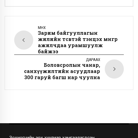
ӨМНӨХ
Зарим байгууллагын
жилийн төсөвтэй тэнцэх мөнгөөр
ажилчдаа урамшуулж
байжээ
ДАРААХ
Боловсролын чанар,
санхүүжилтийн асуудлаар
300 гаруй багш нар чуулна
Зохиогчийн эрх хуулиар хамгаалагдсан