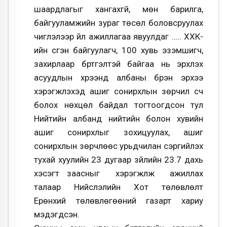
шаардлагыг хангахгүй, мөн барилга,
байгууламжийн зураг төсөл боловсруулах
чиглэлээр үйл ажиллагаа явуулдаг ….. ХХК-
ийн үүсгэн байгуулагч, 100 хувь эзэмшигч,
захирлаар бүртгэлтэй байгаа нь эрхлэх
асуудлын хүрээнд албаны бүрэн эрхээ
хэрэгжүүлэхэд ашиг сонирхлын зөрчил үүсч
болох нөхцөл байдал тогтоогдсон тул
Нийтийн албанд нийтийн болон хувийн
ашиг сонирхлыг зохицуулах, ашиг
сонирхлын зөрчлөөс урьдчилан сэргийлэх
тухай хуулийн 23 дугаар зүйлийн 23.7 дахь
хэсэгт заасныг хэрэгжүүлж ажиллах
талаар Нийслэлийн Хот төлөвлөлт
Ерөнхий төлөвлөгөөний газарт хариу
мэдэгдсэн.