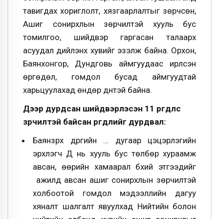
тавигдах хориглолт, хязгаарлалтыг зөрчсөн,
Ашиг сонирхлын зөрчилтэй хууль бус
томилгоо, шийдвэр гаргасан талаарх
асуудал дийлэнх хувийг эзэлж байна. Орхон,
Баянхонгор, Дундговь аймгуудаас ирүүлсэн
өргөдөл, гомдол бусад аймгуудтай
харьцуулахад өндөр дүнтэй байна.
Дээр дурдсан шийдвэрлэсэн 11 өргөдлөөс
зөрчилтэй байсан өргөдлийг дурдвал:
Баянзүрх дүүргийн … дугаар цэцэрлэгийн
эрхлэгч Д нь хууль бус төлбөр хураамж
авсан, өөрийн хамаарал бүхий этгээдийг
ажилд авсан ашиг сонирхлын зөрчилтэй
холбоотой гомдол мэдээллийн дагуу
хяналт шалгалт явуулхад Нийтийн болон