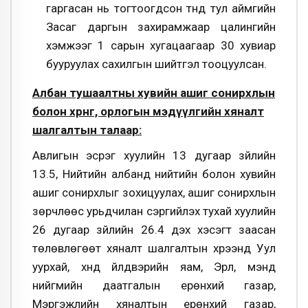
гаргасан нь тогтоогдсон түүнд тул аймгийн
Засаг даргын захирамжаар цалингийн
хэмжээг 1 сарын хугацаагаар 30 хувиар
бууруулах сахилгын шийтгэл тооцуулсан.
Албан тушаалтны хувийн ашиг сонирхлын
болон хөрөнгө, орлогын мэдүүлгийн хяналт
шалгалтын талаар:
Авлигын эсрэг хуулийн 13 дугаар зүйлийн
13.5, Нийтийн албанд нийтийн болон хувийн
ашиг сонирхлыг зохицуулах, ашиг сонирхлын
зөрчлөөс урьдчилан сэргийлэх тухай хуулийн
26 дугаар зүйлийн 26.4 дэх хэсэгт заасан
төлөвлөгөөт хяналт шалгалтын хүрээнд Уул
уурхай, хүнд үйлдвэрийн яам, Эрүүл, мэнд
нийгмийн даатгалын ерөнхий газар,
Мэргэжлийн хяналтын ерөнхий газар,