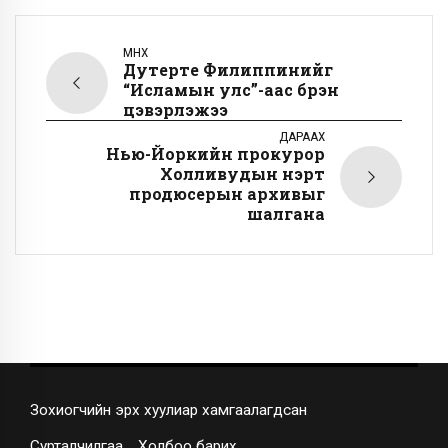
ӨМНӨХ
Дутерте Филиппинийг
“Исламын улс”-аас бүрэн
цэвэрлэжээ
ДАРААХ
Нью-Йоркийн прокурор
Холливудын нэрт
продюсерын архивыг
шалгана
Зохиогчийн эрх хуулиар хамгаалагдсан
Сурталчилгаа
Холбоо барих