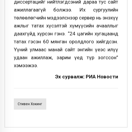
диссертацийг нийтлэгдсэний дараа тус сайт
ажиллагаагүй болжээ. Их сургуулийн
төлөөлөгчийн мэдээлснээр сервер нь энэхүү
ажлыг татах хүсэлтэй хүмүүсийн ачааллыг
даахгүйд хүрсэн гэнэ. “24 цагийн хугацаанд
татах гэсэн 60 мянган оролдлого хийгдсэн.
Үүний улмаас манай сайт энгийн үеэс илүү
удаан ажиллаж, зарим үед түр зогссон”
хэмээжээ.
Эх сурвалж: РИА Новости
Стивен Хокинг