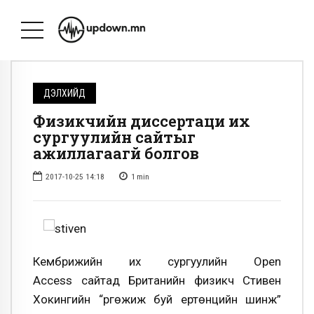
ДЭЛХИЙД
Физикчийн диссертаци их
сургуулийн сайтыг
ажиллагаагүй болгов
2017-10-25 14:18
1
min
Кембрижийн их сургуулийн Open
Access сайтад Британийн физикч Стивен
Хокингийн “Өргөжиж буй ертөнцийн шинж”