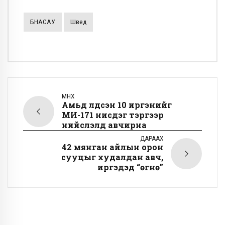
БНАСАУ
Швед
ӨМНӨХ
Амьд үлдсэн 10 иргэнийг
МИ-171 нисдэг тэргээр
нийслэлд авчирна
ДАРААХ
42 мянган айлын орон
сууцыг худалдан авч,
иргэдэд “өгнө”