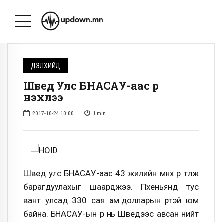
ДЭЛХИЙД
Швед Улс БНАСАУ-аас өрөө
нэхлээ
2017-10-24 10:00
1
min
Швед улс БНАСАУ-аас 43 жилийн өмнөх өрөө төлж
барагдуулахыг шаарджээ. Пхеньянд тус
вант улсад 330 сая ам.долларын өртэй юм
байна. БНАСАУ-ын өр нь Шведээс авсан нийт