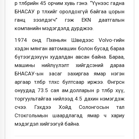
өр төлбөрийн 45 орчим хувь гэнэ. “Үүнээс гадна
БНАСАУ өрөө төлөхийг оролдохгүй байгаа цорын
ганц зээлдэгч” гэж EKN даатгалын
компанийн мэдэгдэлд дурджээ.
1974 онд Пхеньян Шведээс Volvo-гийн
хэдэн мянган автомашин болон бусад бараа
бүтээгдэхүүн худалдан авсан байна. Бараа,
машины нийлүүлэлт хийгдсэний дараа
БНАСАУ-ын засаг захиргаа ямар нэгэн
аргаар төлбөр төлөхөөс бултсаар иржээ. Өнгөрсөн
онуудад 73.5 сая ам.долларын өр төлбөр хүү,
торгуультайгаа нийлээд 4.5 дахин нэмэгдэж
өсчээ. Гэхдээ Хойд Солонгосын тал
Стокгольмын шаардлагад ямар ч хариу
мэдэгдэл хийгээгүй байна.