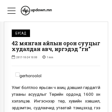
БУСАД
42 мянган айлын орон сууцыг
худалдан авч, иргэдэд “өгнө”
2017-10-24 10:00
1
min
Улиг болтлоо ярьсан ч ахиц дэвшил гардаггүй
утааны асуудлыг Төрийн ордонд 1600 хүн
хэлэлцэв. Ингэснээр төр, хувийн хэвшил,
эрдэмтэн, судлаачид утаатай тэмцэхэд үгээ