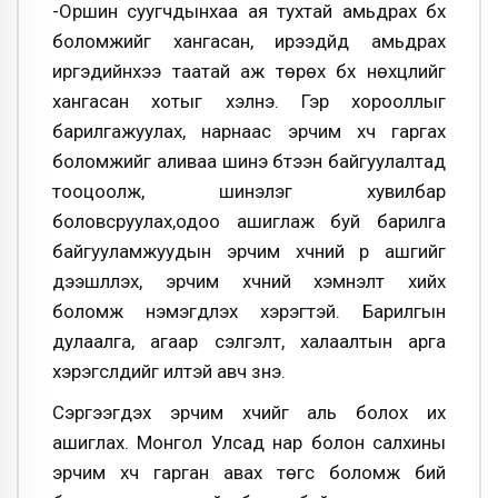
-Оршин суугчдынхаа ая тухтай амьдрах бүх
боломжийг хангасан, ирээдүйд амьдрах
иргэдийнхээ таатай аж төрөх бүх нөхцлийг
хангасан хотыг хэлнэ. Гэр хорооллыг
барилгажуулах, нарнаас эрчим хүч гаргах
боломжийг аливаа шинэ бүтээн байгуулалтад
тооцоолж, шинэлэг хувилбар
боловсруулах,одоо ашиглаж буй барилга
байгууламжуудын эрчим хүчний үр ашгийг
дээшлүүлэх, эрчим хүчний хэмнэлт хийх
боломж нэмэгдүүлэх хэрэгтэй. Барилгын
дулаалга, агаар сэлгэлт, халаалтын арга
хэрэгслүүдийг илүүтэй авч үзнэ.
Сэргээгдэх эрчим хүчийг аль болох их
ашиглах. Монгол Улсад нар болон салхины
эрчим хүч гарган авах төгс боломж бий