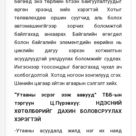
бөгөөд энэ төрлийн бүтээн байгуулалтуудыг
өргөн хүрээнд хийх хэрэгтэй. Хотыг
төлөвлөхдөө оршин суугчид аль болох
автомашингүйгээр зорчих боломжтой
байлгахад анхаарах. Байгалийн өгөгдөл
болон байгалийн элементүүдийн өөрийнх нь
циклийн дагуу хэрхэн хотжилтын
асуудлуудтай уялдуулах боломжийг судлах.
Ингэснээр тоосонцрыг багасгахад чухал ач
холбогдолтой. Хотод ногоон хонгилууд үүсгэх.
Шөнийн цагаар хүйтэн агаарын сэлгэлт хийх.
“Утааны эсрэг ээж аавууд” ТББ-ын
тэргүүн Ц.Пүрэвхүү: ҮНДЭСНИЙ
ХӨТӨЛБӨРИЙГ ДАХИН БОЛОВСРУУЛАХ
ХЭРЭГТЭЙ
-Утааны асуудалд жилд нэг их наяд