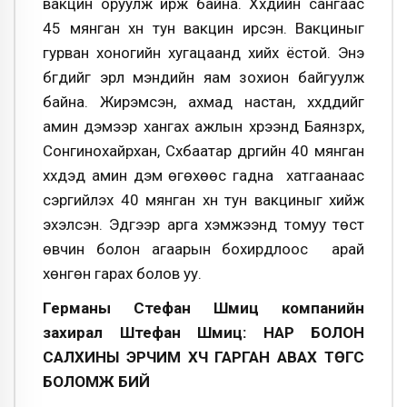
вакцин оруулж ирж байна. Хүүхдийн сангаас
45 мянган хүн тун вакцин ирсэн. Вакциныг
гурван хоногийн хугацаанд хийх ёстой. Энэ
бүгдийг эрүүл мэндийн яам зохион байгуулж
байна. Жирэмсэн, ахмад настан, хүүхдүүдийг
амин дэмээр хангах ажлын хүрээнд Баянзүрх,
Сонгинохайрхан, Сүхбаатар дүүргийн 40 мянган
хүүхдэд амин дэм өгөхөөс гадна хатгаанаас
сэргийлэх 40 мянган хүн тун вакциныг хийж
эхэлсэн. Эдгээр арга хэмжээнүүд томуу төст
өвчин болон агаарын бохирдлоос арай
хөнгөн гарах болов уу.
Германы Стефан Шмиц компанийн
захирал Штефан Шмиц: НАР БОЛОН
САЛХИНЫ ЭРЧИМ ХҮЧ ГАРГАН АВАХ ТӨГС
БОЛОМЖ БИЙ