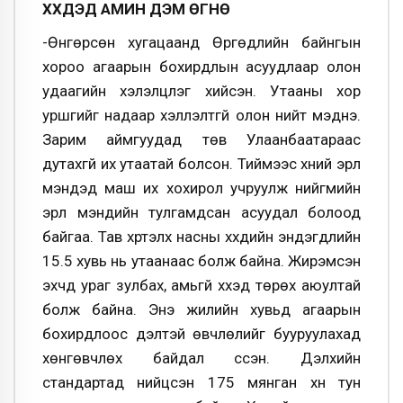
ХҮҮХДЭД АМИН ДЭМ ӨГНӨ
-Өнгөрсөн хугацаанд Өргөдлийн байнгын
хороо агаарын бохирдлын асуудлаар олон
удаагийн хэлэлцүүлэг хийсэн. Утааны хор
уршгийг надаар хэлүүлэлтгүй олон нийт мэднэ.
Зарим аймгуудад төв Улаанбаатараас
дутахгүй их утаатай болсон. Тиймээс хүний эрүүл
мэндэд маш их хохирол учруулж нийгмийн
эрүүл мэндийн тулгамдсан асуудал болоод
байгаа. Тав хүртэлх насны хүүхдийн эндэгдлийн
15.5 хувь нь утаанаас болж байна. Жирэмсэн
эхчүүд ураг зулбах, амьгүй хүүхэд төрөх аюултай
болж байна. Энэ жилийн хувьд агаарын
бохирдлоос үүдэлтэй өвчлөлийг бууруулахад
хөнгөвчлөх байдал үүссэн. Дэлхийн
стандартад нийцсэн 175 мянган хүн тун