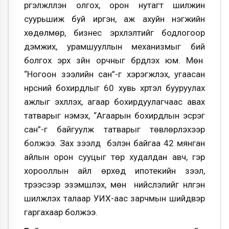
үргэлжлүүлэн олгох, орон нутагт шилжин
суурьшиж буй иргэн, аж ахуйн нэгжийн
хөдөлмөр, бизнес эрхлэлтийг бодлогоор
дэмжих, урамшууллын механизмыг бий
болгох эрх зүйн орчныг бүрдүүлэх юм. Мөн
“Ногоон зээлийн сан”-г хэрэгжүүлэх, угаасан
нүүрсний бохирдлыг 60 хувь хүртэл бууруулах
ажлыг эхлүүлэх, агаар бохирдуулагчаас авах
татварыг нэмэх, “Агаарын бохирдлын эсрэг
сан”-г байгуулж татварыг төвлөрүүлэхээр
болжээ. Зах зээлд бэлэн байгаа 42 мянган
айлын орон сууцыг төр худалдан авч, гэр
хорооллын айл өрхөд ипотекийн зээл,
түрээсээр эзэмшүүлэх, мөн нийслэлийг нүүлгэн
шилжүүлэх талаар УИХ-аас зарчмын шийдвэр
гаргахаар болжээ.