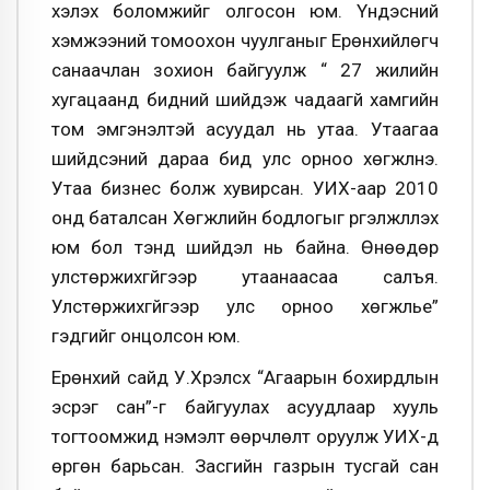
хэлэх боломжийг олгосон юм. Үндэсний
хэмжээний томоохон чуулганыг Ерөнхийлөгч
санаачлан зохион байгуулж “ 27 жилийн
хугацаанд бидний шийдэж чадаагүй хамгийн
том эмгэнэлтэй асуудал нь утаа. Утаагаа
шийдсэний дараа бид улс орноо хөгжүүлнэ.
Утаа бизнес болж хувирсан. УИХ-аар 2010
онд баталсан Хөгжлийн бодлогыг үргэлжлүүлэх
юм бол тэнд шийдэл нь байна. Өнөөдөр
улстөржихгүйгээр утаанаасаа салъя.
Улстөржихгүйгээр улс орноо хөгжүүлье”
гэдгийг онцолсон юм.
Ерөнхий сайд У.Хүрэлсүх “Агаарын бохирдлын
эсрэг сан”-г байгуулах асуудлаар хууль
тогтоомжид нэмэлт өөрчлөлт оруулж УИХ-д
өргөн барьсан. Засгийн газрын тусгай сан