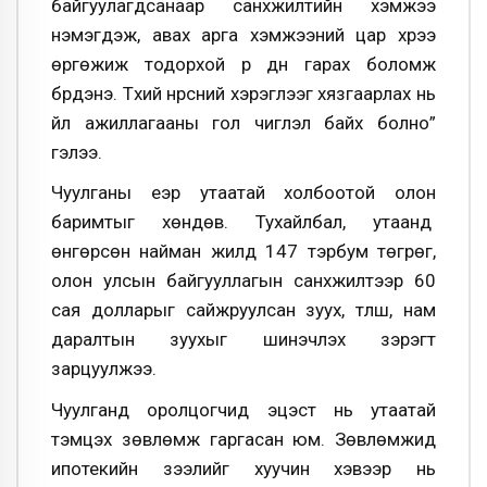
байгуулагдсанаар санхүүжилтийн хэмжээ
нэмэгдэж, авах арга хэмжээний цар хүрээ
өргөжиж тодорхой үр дүн гарах боломж
бүрдэнэ. Түүхий нүүрсний хэрэглээг хязгаарлах нь
үйл ажиллагааны гол чиглэл байх болно”
гэлээ.
Чуулганы үеэр утаатай холбоотой олон
баримтыг хөндөв. Тухайлбал, утаанд
өнгөрсөн найман жилд 147 тэрбум төгрөг,
олон улсын байгууллагын санхүүжилтээр 60
сая долларыг сайжруулсан зуух, түлш, нам
даралтын зуухыг шинэчлэх зэрэгт
зарцуулжээ.
Чуулганд оролцогчид эцэст нь утаатай
тэмцэх зөвлөмж гаргасан юм. Зөвлөмжид
ипотекийн зээлийг хуучин хэвээр нь