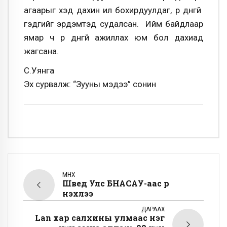
агаарыг хэд дахин илүү бохирдуулдаг, үр дүнгүй
гэдгийг эрдэмтэд судалсан. Ийм байдлаар
ямар ч үр дүнгүй ажиллах юм бол дахиад
жагсана.
С.Уянга
Эх сурвалж: “Зууны мэдээ” сонин
ӨМНӨХ
Швед Улс БНАСАУ-аас өрөө
нэхлээ
ДАРААХ
Lan хар салхины улмаас нэг