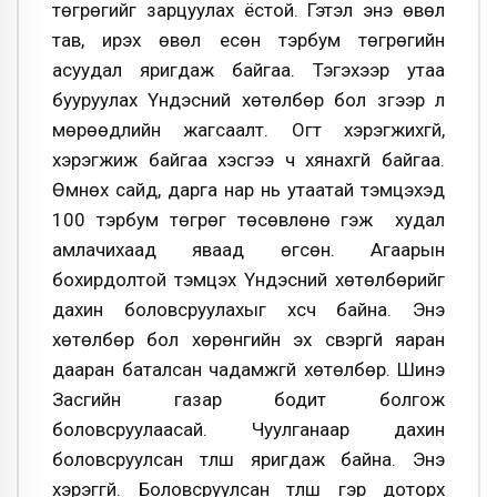
төгрөгийг зарцуулах ёстой. Гэтэл энэ өвөл
тав, ирэх өвөл есөн тэрбум төгрөгийн
асуудал яригдаж байгаа. Тэгэхээр утаа
бууруулах Үндэсний хөтөлбөр бол зүгээр л
мөрөөдлийн жагсаалт. Огт хэрэгжихгүй,
хэрэгжиж байгаа хэсгээ ч хянахгүй байгаа.
Өмнөх сайд, дарга нар нь утаатай тэмцэхэд
100 тэрбум төгрөг төсөвлөнө гэж худал
амлачихаад яваад өгсөн. Агаарын
бохирдолтой тэмцэх Үндэсний хөтөлбөрийг
дахин боловсруулахыг хүсч байна. Энэ
хөтөлбөр бол хөрөнгийн эх үүсвэргүй яаран
дааран баталсан чадамжгүй хөтөлбөр. Шинэ
Засгийн газар бодит болгож
боловсруулаасай. Чуулганаар дахин
боловсруулсан түлш яригдаж байна. Энэ
хэрэггүй. Боловсруулсан түлш гэр доторх