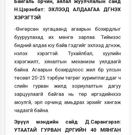
Байгаль орчин, аялал жуулчлалын сайд
Н.Цэрэнбат: ЭХЛЭЭД АЛДААГАА ДҮГНЭХ
ХЭРЭГТЭЙ
-Өнгөрсөн хугацаанд агаарын бохирдлыг
бууруулахад их мөнгө зарлаа. Тиймээс
бидний алдаа юу байв гэдгийг эхлээд дүгнэж,
үнэлэх хэрэгтэй. Тухайлбал, хуулийн
хэрэгжилт, хяналтын механизм уялдаагүй
байна. Агаарын бохирдлоос жил бүр улсын
төсөвт 20-25 тэрбум төгрөг хуримтлагддаг ч
сүүлийн гурван жилд зориулалтын дагуу
зарцуулаагүй байгаа нь төр иргэдийнхээ
аюулгүй, эрүүл орчинд амьдрах эрхийг хангаж
чадахгүй байна.
Эрүүл мэндийн сайд Д.Сарангэрэл:
УТААТАЙ ГУРВАН ДҮҮРГИЙН 40 МЯНГАН