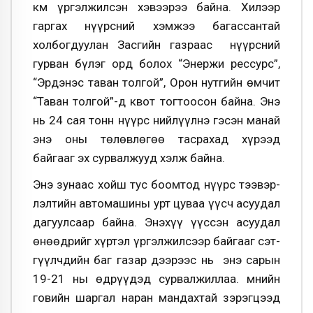
км үргэлжилсэн хэвээрээ байна. Хилээр
гаргах нүүрсний хэмжээ багассантай
холбогдуулан Засгийн газраас нүүрсний
гурван бүлэг орд болох “Энержи рессурс”,
“Эрдэнэс таван толгой”, Орон нутгийн өмчит
“Таван толгой”-д квот тогтоосон байна. Энэ
нь 24 сая тонн нүүрс нийлүүлнэ гэсэн манай
энэ оны төлөвлөгөө тасрахад хүрээд
байгааг эх сурвалжууд хэлж байна.
Энэ зунаас хойш тус боомтод нүүрс тээвэр­
лэлтийн авто­машины урт цуваа үүсч асуу­дал
дагуулсаар байна. Энэхүү үүссэн асуу­дал
өнөөдрийг хүртэл ү­р­­гэл­­жилсээр бай­гааг сэ­т­­
гүүлчдийн баг газар дээ­рээс нь энэ сарын
19-21 ны өдрүүдэд сурвал­жиллаа. Өмнийн
говийн шаргал наран ман­дахтай зэрэгцээд