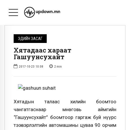
ЭДИЙН ЗАСАГ
Хятадаас хараат
Гашуунсухайт
2017-10-23 10:08
2
min
Хятадын талаас хилийн боомтоо
чангатгаснаар Өмнөговь аймгийн
“Гашуунсухайт” боомтоор гаргаж буй нүүрс
тээвэрлэлтийн автомашины цуваа 90 орчим