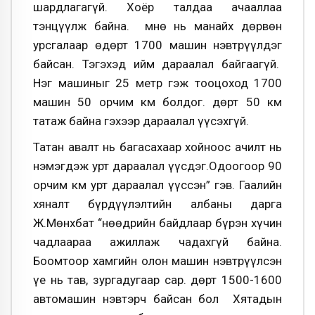
шардлагагүй. Хоёр талдаа ачааллаа
тэнцүүлж байна. Өмнө нь манайх дөрвөн
урсгалаар өдөрт 1700 машин нэвт­рүүлдэг
байсан. Тэгэхэд ийм дараалал байгаагүй.
Нэг машиныг 25 метр гэж тооцоход 1700
машин 50 орчим км болдог. Өдөрт 50 км
татаж байна гэхээр дараалал үүсэхгүй.
Татан авалт нь багасахаар хойноос ачилт нь
нэмэгдэж урт дараалал үүсдэг.Одоогоор 90
орчим км урт дараалал үүссэн” гэв. Гаалийн
хяналт бүрдүүлэлтийн албаны дарга
Ж.Мөнхбат “Өнөөдрийн байдлаар бүрэн хүчин
чадлаараа ажиллаж чадахгүй байна.
Боомтоор хамгийн олон машин нэвтрүүлсэн
үе нь тав, зургадугаар сар. Өдөрт 1500-1600
автомашин нэвтэрч байсан бол Хятадын