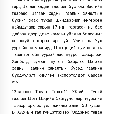
гарц Цагаан хадны гаалийн бүс юм. Засгийн
газ­раас Цагаан ­хадны гаалын хяналтын
бүсийг хаах тухай шийдвэрийг өн­гөрсөн
наймдугаар сарын 17-нд гаргасан нь бас
дайран дээр давс нэмсэн үйлдэл болсоныг
хэлэхгүй өнгөрөх аргагүй. Учир нь Уул
уурхайн компаниуд Цогтцэций суман дахь
Тавантолгойн уурхайгаас нүүрс тээвэрлэж,
Ханбогд сумын нутагт байрлах Цагаан
хадны Гаалийн хяналтын бүсэд гаалийн
бүрдүүлэлт хийлгэн экспортолдог байсан
юм.
“Эрдэнэс Таван Толгой” ХК-ийн Гүний
гаалийг Цогт Цэцийд байгуулснаар нүүрсний
тээвэр эрхлэх үйл ажиллагааны 50 хувийг
БНХАУ-ын тал гүйцэтгэхээр “Эрдэнэс таван