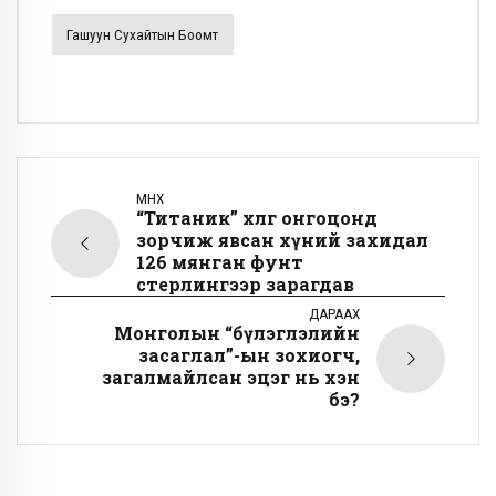
Гашуун Сухайтын Боомт
ӨМНӨХ
“Титаник” хөлөг онгоцонд
зорчиж явсан хүний захидал
126 мянган фунт
стерлингээр зарагдав
ДАРААХ
Монголын “бүлэглэлийн
засаглал”-ын зохиогч,
загалмайлсан эцэг нь хэн
бэ?