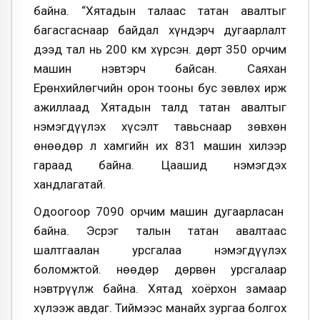
байна. “Хятадын талаас татан авалтыг
багасгаснаар байдал хүндэрч дугаарлалт
дээд тал нь 200 км хүрсэн. Өдөрт 350 орчим
машин нэвтэрч байсан. Саяхан
Ерөнхийлөгчийн орон тооны бус зөвлөх ирж
ажиллаад Хятадын талд татан авалтыг
нэмэг­дүүлэх хүсэлт тавьснаар зөвхөн
өнөөдөр л хамгийн их 831 машин хилээр
гараад байна. Цаашид нэмэгдэх
хандлагатай.
Одоогоор 7090 орчим машин дугаарласан
байна. Эсрэг талын татан авалтаас
шалтгаалан урс­галаа нэмэгдүүлэх
боломжтой. Өнөөдөр дөр­вөн урсгалаар
нэвтрүүлж байна. Хятад хоёрхон замаар
хүлээж авдаг. Тиймээс манайх зургаа болгох