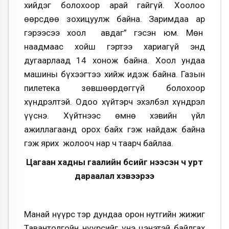
хийдэг боло­хоор арай гайгүй. Хоолоо
өөрсдөө зохицуулж байна. Заримдаа ар
гэрээсээ хоол авдаг” гэсэн юм. Мөн
наадмаас хойш гэртээ хариагүй энд
дугаарлаад 14 хонож байна. Хоол ундаа
машины бүхээгтээ хийж идэж байна. Газын
пилетека зөв­шөөрдөггүй болохоор
хүндрэлтэй. Одоо хүйтэрч эхэлбэл хүндрэл
үүснэ. Хүйтнээс өмнө хэвийн үйл
ажиллагаанд орох байх гэж найдаж байна
гэж ярих жолооч нар ч таарч байлаа.
Цагаан хадны гаалийн бүсийг нээсэн ч урт
дараалал хэвээрээ
Манай нүүрс тэр дундаа орон нутгийн жи­­­­жиг
Тавантолгойн нүүрсийг үнэ цэнэтэй байл­­гах