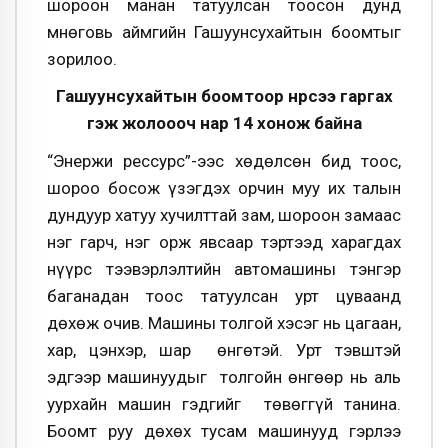
шороон манан та­туул­сан тоосон дунд
Өмнөговь аймгийн Гашуун­­­сухайтын боомтыг
зорилоо.
Гашуунсухайтын боомтоор нүүрсээ гаргах
гэж жолоооч нар 14 хонож байна
“Энержи рессурс”-ээс хөдөлсөн бид тоос,
шороо босож үзэгдэх орчин муу их талын
дун­дуур хатуу хучилттай зам, шороон замаас
нэг гарч, нэг орж явсаар тэртээд харагдах
нүүрс тээвэрлэлтийн авто­машины тэнгэр
баганадан тоос татуулсан урт цуваанд
дөхөж очив. Машины толгой хэсэг нь цагаан,
хар, цэнхэр, шар өнгөтэй. Урт тэвштэй
эдгээр машинуудыг толгойн өнгөөр нь аль
уурхайн машин гэдгийг төвөггүй танина.
Боомт руу дөхөх тусам машинууд гэрлээ