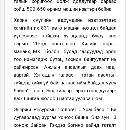
талын хоригоос болж долдугаар сараас
хойш 500-650 орчим машин нэвтэрч байна.
Харин сүүлийн өдрүүдийн нэвтрэлтээс
хамгийн их 831 авто ма­шин нөхцөл байдал
үүс­сэнээс хойшхи хуга­цаанд буюу энэ
сарын 20-нд нэвтэрлээ. Хилийн цэрэг,
манайх, МХГ болон бусад газруудад орон
тоо нэмэгдэж бүтэц зохион байгуулалт нь
сайжирсан. Ажлын ачааллыг даах чад­
вартай. Хятадын талаас татан авалтыг
гүйцэд хийхгүй байгаагаас ийм бай­дал үүсч
байна” гэлээ. Энд хилээр гарах гээд ду­гаар­
лаж байгаа жо­лооч нартай уулзсан юм.
Энержи Ресурсын жо­лооч С.Уранбаяр “ Би
дугаарлаад зургаа хонож байна. Энэ зун 10
хонож байсан. Гэхдээ богино зайнд таталт