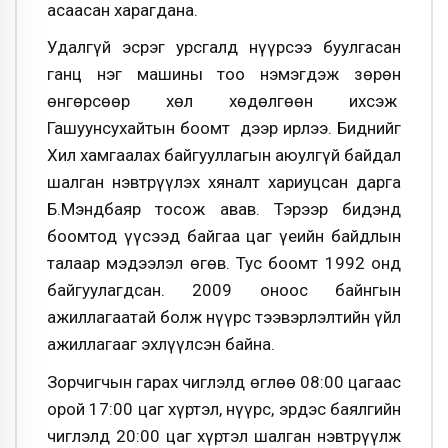
асаа­сан харагдана.
Удалгүй эсрэг урсгалд нүүр­сээ буулгасан
ганц нэг машины тоо нэмэгдэж зөрөн
өнгөрсөөр хөл хөдөлгөөн их­сэж
Гашуунсухайтын боомт дээр ирлээ. Биднийг
Хил хамгаалах бай­гууллагын аюулгүй байдал
шалган нэвтрүүлэх хяналт хариуцсан дарга
Б.Мэндбаяр тосож авав. Тэрээр бидэнд
боомтод үүсээд байгаа цаг үеийн байдлын
талаар мэдээлэл өгөв. Тус боомт 1992 онд
байгуулагдсан. 2009 оноос байнгын
ажиллагаатай болж нүүрс тээвэрлэлтийн үйл
ажиллагааг эхлүүлсэн байна.
Зорчигчын гарах чиглэлд өглөө 08:00 цагаас
орой 17:00 цаг хүртэл, нүүрс, эрдэс баялгийн
чиглэлд 20:00 цаг хүртэл шалган нэвтрүүлж