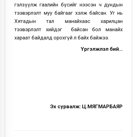
гэл­­зүүлж гаалийн бүсийг нээсэн ч дундын
тээвэр­лэлт муу байгааг хэлж байсан. Уг нь
Хятадын тал манайхаас харилцан
тээвэрлэлт хийдэг байсан бол манайх
хараат байдалд орохгүй л байх байжээ.
Үргэлжлэл
бий…
Эх сурвалж: Ц.МЯГМАРБАЯР