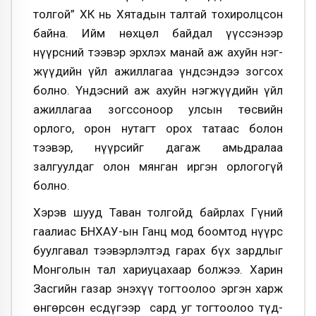
толгой” ХК нь Хятадын талтай то­хи­­­ролц­­сон
байна. Ийм нөхцөл байдал үүс­сэнээр
нүүрсний тээвэр эрх­лэх манай аж ахуйн нэг­
жүүдийн үйл ажиллагаа үндсэндээ зогсох
болно. Үн­дэсний аж ахуйн нэг­жүүдийн үйл
ажиллагаа зогссоноор улсын төсвийн
орлого, орон нутагт орох татаас болон
тээвэр, нүүрсийг дагаж амьдралаа
залгуулдаг олон мянган иргэн орлогогүй
болно.
Хэрэв шууд Таван толгойд байрлах Гүний
гаалиас БНХАУ-ын Ганц мод боомтод нүүрс
буулгавал тээвэрлэлтэд гарах бүх зардлыг
Монголын тал х­ар­иу­цахаар болжээ. Ха­рин
Засгийн газар энэхүү тогтоолоо эргэн харж
өнгөрсөн есдүгээр сард уг тогтоолоо түд­