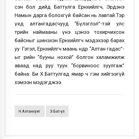
сэн бол өдийд Баттулга Ерөнхийлөгч, Эрдэнэ
Намын дарга болохгүй байсан нь лавтай.Тэр
үед алтангадасчууд “Бүлэглэл”-тэй улс
төрийн наймааны үнэ цэнээ тохирчихсон
байсныг шинэхэн Ерөнхийлөгч мэдэхээр барах
уу. Гэтэл, Ерөнхийлөгч маань өнөөдөр “Алтан гадас”-
ыг өөрийн “бууны нохой” болгон халамжилж
аваад над руу туун “борвиноос зуулгаж”
байна. Би Х.Баттулгад ямар ч гэм хийгээгүй
хэмээн мэдэгджээ.
Н.Алтанхуяг
Э.Бат-Үүл