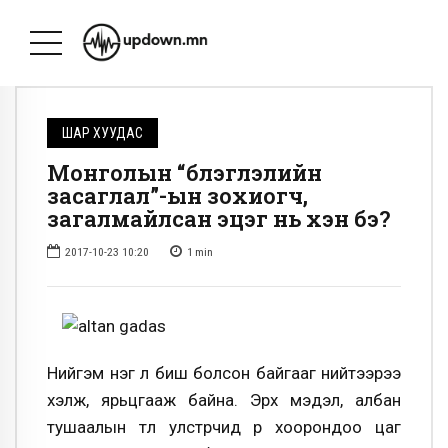
ШАР ХУУДАС
Монголын “бүлэглэлийн
засаглал”-ын зохиогч,
загалмайлсан эцэг нь хэн бэ?
2017-10-23 10:20
1
min
Нийгэм нэг л биш болсон байгааг нийтээрээ
хэлж, ярьцгааж байна. Эрх мэдэл, албан
тушаалын төлөө улстөрчид өөр хоорондоо цаг