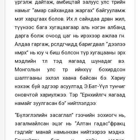
үргэлж дайтаж, амбицтай залуус улс төрийн
намыг “амар сайхандаа жаргах” байгууламж
мэт харцгаах болов. Их л сайндаа дөрвөн жил,
түүнээс бага хугацаагаар аль нэгэн албанд
дарга болж очоод цаг нь ирэхээр ажлаа өгнө.
Алдаа гаргаж, өрсөлдөгчиддөө баригдвал “дээлээ
нөмрөх” нь юу ч биш болсон түр хугацааны эрх
мэдлийн төлөө тэд яагаад шунадаг вэ.
Монголын улс төр ийнхүү бохирдсон
шалтгааны эхлэл хаана байсан бэ. Хариу
нэхэж буй эдгээр асуултад Э.Бат-Үүл тунчиг
оновчтой хариулжээ. Тэр “Ерөнхийлөгч яагаад
намайг зуулгасан бэ” нийтлэлдээ:
“Бүлэглэлийн засаглал” гээчийн зохиогч нь,
загалмайлсан эцэг нь “Алтан гадас”фракц
гэдгийг манай намынхан нийтээрээ мэднэ.