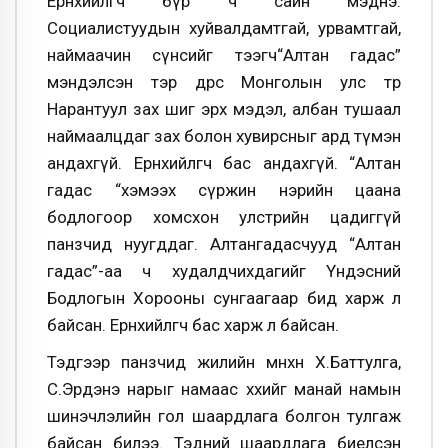
Ерөнхийлөгч бүр ч сайн мэднэ.
Социалистуудын хуйвалдамтгай, урвамтгай,
наймаачин сүнсийг тээгч“Алтан гадас”
мэндэлсэн тэр өдрөөс Монголын улс төр
Нарантуул зах шиг эрх мэдэл, албан тушаал
наймаалцдаг зах болон хувирсныг ард түмэн
андахгүй. Ерөнхийлөгч бас андахгүй. “Алтан
гадас “хэмээх сүржин нэрийн цаана
бодлогоор хомсхон улстөрийн цадиггүй
панзчид нуугддаг. Алтангадасчууд “Алтан
гадас”-аа ч худалдчихдагийг Үндэсний
Бодлогын Хорооны сунгаагаар бид харж л
байсан. Ерөнхийлөгч бас харж л байсан.
Тэдгээр панзчид жилийн өмнөхөн Х.Баттулга,
С.Эрдэнэ нарыг намаас хөөхийг манай намын
шинэчлэлийн гол шаардлага болгон тулгаж
байсан билээ. Тэдний шаардлага биелсэн