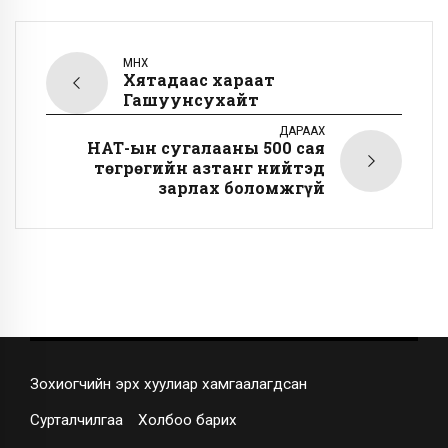
ӨМНӨХ
Хятадаас хараат
Гашуунсухайт
ДАРААХ
НӨАТ-ын сугалааны 500 сая
төгрөгийн азтанг нийтэд
зарлах боломжгүй
Зохиогчийн эрх хуулиар хамгаалагдсан
Сурталчилгаа
Холбоо барих