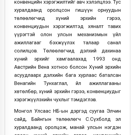
конвенцийн хэрэгжилтийг авч хэлэлцлээ. Тус
хуралдаанд оролцсон гишүүн орнуудын
төлөөлөгчид хүний эрхийн гэрээ,
конвенциудын хэрэгжилтэд хяналт тавих
үүрэгтэй олон улсын механизмын үйл
ажиллагааг бэхжүүлэх талаар санал
солилцов. Төлөөлөгчид дэлхий дахинаа
хүний эрхийг хамгаалахад 1993 онд
Австрийн Вена хотноо болсон Хүний эрхийн
асуудлаарх дэлхийн бага хурлаас баталсан
Венагийн Тунхаглал, Үйл ажиллагааны
хөтөлбөр, хүний эрхийн гэрээ, конвенциудыг
хэрэгжүүлэхийн чухлыг тэмдэглэв.
Монгол Улсаас НҮБ-ын дэргэд суугаа Элчин
сайд, Байнгын төлөөлөгч С.Сүхболд эл
хуралдаанд оролцож, манай улсын нэгдэн