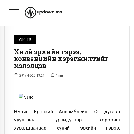
УЛС ТӨР
Хүний эрхийн гэрээ,
конвенцийн хэрэгжилтийг
хэлэлцэв
2017-10-20 13:21
1
min
НҮБ-ын Ерөнхий Ассамблейн 72 дугаар
чуулганы гуравдугаар хорооны
хуралдаанаар хүний эрхийн гэрээ,