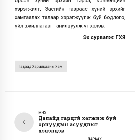
орсон хүний эрхийн гэрээ, конвенцийн
хэрэгжилт, Засгийн газраас хүний эрхийг
хамгаалах талаар хэрэгжүүлж буй бодлого,
үйл ажиллагааг танилцуулж үг хэлэв.
Эх сурвалж: ГХЯ
Гадаад Харилцааны Яам
ӨМНӨХ
Далайд гарцгүй хөгжиж буй
орнуудын асуудлыг
хэлэлцэв
ДАРААХ