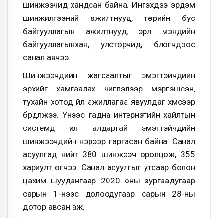
шинжээчид хандсан байна. Ингэхдээ эрдэм
шинжилгээний ажилтнууд, төрийн бус
байгууллагын ажилтнууд, эрүүл мэндийн
байгууллагынхан, улстөрчид, блогчдоос
санал авчээ.
Шинжээчдийн жагсаалтыг эмэгтэйчүүдийн
эрхийг хамгаалах чиглэлээр мэргэшсэн,
тухайн хотод үйл ажиллагаа явуулдаг хүмүүсээр
бүрдүүлжээ. Үүнээс гадна интернэтийн хайлтын
системд илүү алдартай эмэгтэйчүүдийн
шинжээчдийн нэрээр гаргасан байна. Санал
асуулгад нийт 380 шинжээч оролцож, 355
хариулт өгчээ. Санал асуулгыг утсаар болон
цахим шуудангаар 2020 оны зургаадугаар
сарын 1-нээс долоодугаар сарын 28-ны
дотор авсан аж.