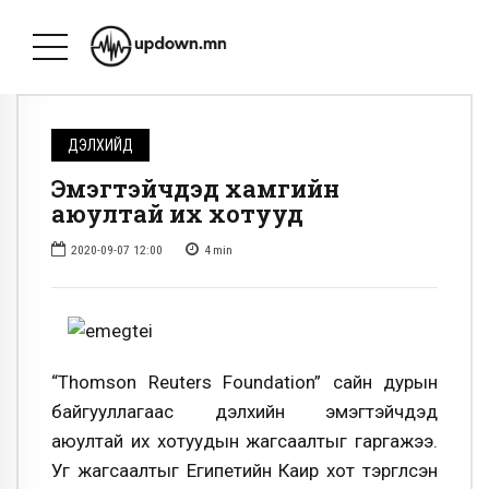
ДЭЛХИЙД
Эмэгтэйчүүдэд хамгийн
аюултай их хотууд
2020-09-07 12:00
4
min
“Thomson Reuters Foundation” сайн дурын
байгууллагаас дэлхийн эмэгтэйчүүдэд
аюултай их хотуудын жагсаалтыг гаргажээ.
Уг жагсаалтыг Египетийн Каир хот тэргүүлсэн