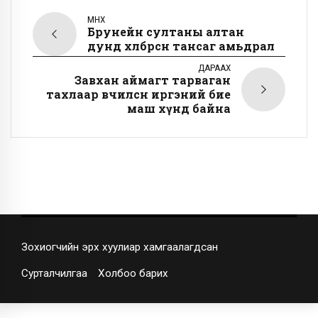
ӨМНӨХ
Брунейн султаны алтан
дунд хөлбөрсөн тансаг амьдрал
ДАРААХ
Завхан аймагт тарваган
тахлаар өвчилсөн иргэний бие
маш хүнд байна
Зохиогчийн эрх хуулиар хамгаалагдсан
Сурталчилгаа
Холбоо барих