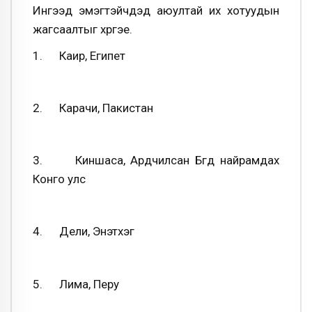
Ингээд эмэгтэйчүүдэд аюултай их хотуудын
жагсаалтыг хүргэе.
1. Каир, Египет
2. Карачи, Пакистан
3. Киншаса, Ардчилсан Бүгд найрамдах
Конго улс
4. Дели, Энэтхэг
5. Лима, Перу