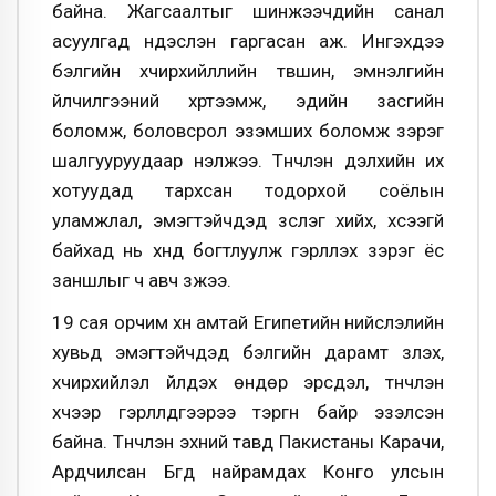
байна. Жагсаалтыг шинжээчдийн санал
асуулгад үндэслэн гаргасан аж. Ингэхдээ
бэлгийн хүчирхийллийн түвшин, эмнэлгийн
үйлчилгээний хүртээмж, эдийн засгийн
боломж, боловсрол эзэмших боломж зэрэг
шалгууруудаар үнэлжээ. Түүнчлэн дэлхийн их
хотуудад тархсан тодорхой соёлын
уламжлал, эмэгтэйчүүдэд зүслэг хийх, хүсээгүй
байхад нь хүнд богтлуулж гэрлүүлэх зэрэг ёс
заншлыг ч авч үзжээ.
19 сая орчим хүн амтай Египетийн нийслэлийн
хувьд эмэгтэйчүүдэд бэлгийн дарамт үзүүлэх,
хүчирхийлэл үйлдэх өндөр эрсдэл, түүнчлэн
хүчээр гэрлүүлдгээрээ тэргүүн байр эзэлсэн
байна. Түүнчлэн эхний тавд Пакистаны Карачи,
Ардчилсан Бүгд найрамдах Конго улсын