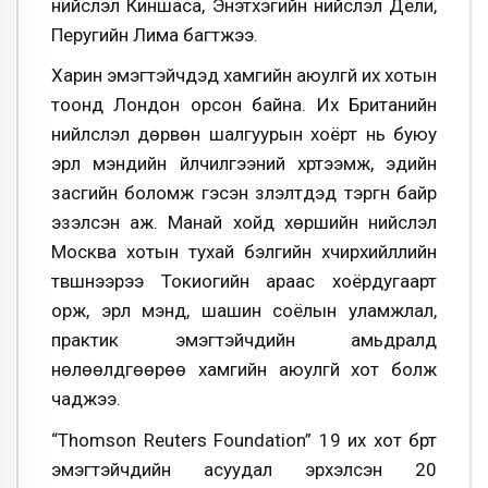
нийслэл Киншаса, Энэтхэгийн нийслэл Дели,
Перугийн Лима багтжээ.
Харин эмэгтэйчүүдэд хамгийн аюулгүй их хотын
тоонд Лондон орсон байна. Их Британийн
нийлслэл дөрвөн шалгуурын хоёрт нь буюу
эрүүл мэндийн үйлчилгээний хүртээмж, эдийн
засгийн боломж гэсэн үзүүлэлтүүдэд тэргүүн байр
эзэлсэн аж. Манай хойд хөршийн нийслэл
Москва хотын тухай бэлгийн хүчирхийллийн
түвшнээрээ Токиогийн араас хоёрдугаарт
орж, эрүүл мэнд, шашин соёлын уламжлал,
практик эмэгтэйчүүдийн амьдралд
нөлөөлдгөөрөө хамгийн аюулгүй хот болж
чаджээ.
“Thomson Reuters Foundation” 19 их хот бүрт
эмэгтэйчүүдийн асуудал эрхэлсэн 20