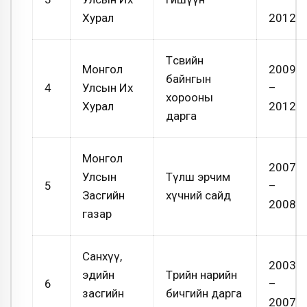
Хурал
2012
Төсвийн
Монгол
2009
байнгын
4
Улсын Их
–
хорооны
Хурал
2012
дарга
Монгол
2007
Улсын
Түлш эрчим
5
–
Засгийн
хүчний сайд
2008
газар
Санхүү,
2003
эдийн
Төрийн нарийн
6
–
засгийн
бичгийн дарга
2007