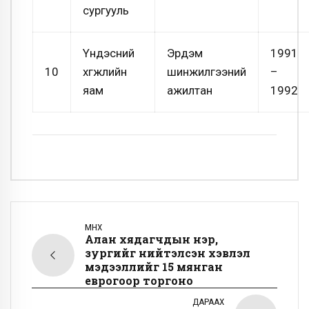
сургууль
Yндэсний
Эрдэм
1991
10
хөгжлийн
шинжилгээний
–
яам
ажилтан
1992
ӨМНӨХ
Алан хядагчдын нэр,
зургийг нийтэлсэн хэвлэл
мэдээллийг 15 мянган
еврогоор торгоно
ДАРААХ