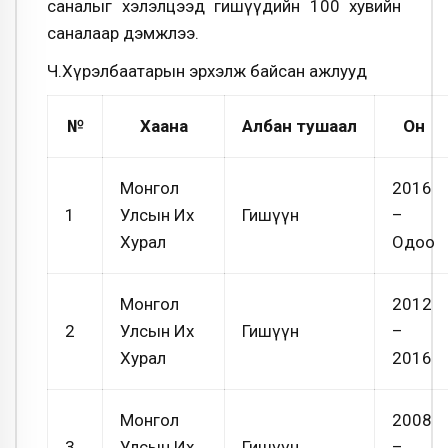
саналыг хэлэлцээд гишүүдийн 100 хувийн
саналаар дэмжлээ.
Ч.Хүрэлбаатарын эрхэлж байсан ажлууд
№
Хаана
Албан тушаал
Он
Монгол
2016
1
Улсын Их
Гишүүн
–
Хурал
Одоо
Монгол
2012
2
Улсын Их
Гишүүн
–
Хурал
2016
Монгол
2008
3
Улсын Их
Гишүүн
–