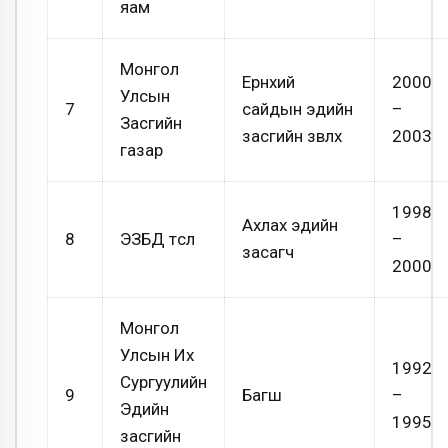
яам
Монгол
Ерөнхий
2000
Улсын
7
сайдын эдийн
–
Засгийн
засгийн зөвлөх
2003
газар
1998
Ахлах эдийн
8
ЭЗБД төсөл
–
засагч
2000
Монгол
Улсын Их
1992
Сургуулийн
9
Багш
–
Эдийн
1995
засгийн