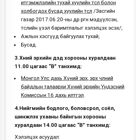
итгэмжлэлийн тухай хуулийн төсөл болон
холбогдох бусад хуулийн төсөл
/Засгийн
газар 2017.06.20-ны өдөр өргөн мэдүүлсэн,
төслийн үзэл баримтлалыг хэлэлцэх эсэх/;
Ажлын хэсгүүд байгуулах тухай;
Бусад.
3.Хүний эрхийн дэд хорооны хуралдаан
11.00 цагаас “В” танхимд:
Монгол Улс дахь Хүний эрх, эрх чөлөөний
байдлын талаархи Хүний эрхийн Үндэсний
Комиссын 16 дахь илтгэл
.
4.Нийгмийн бодлого, боловсрол, соёл,
шинжлэх ухааны байнгын хорооны
хуралдаан 14.00 цагаас “В” танхимд:
Хэлэлцэх асуудал: