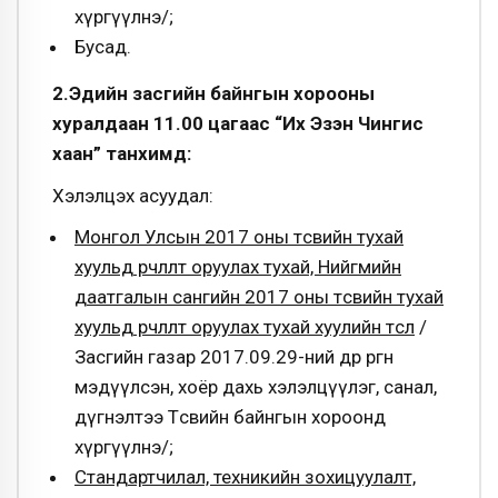
хүргүүлнэ/;
Бусад.
2.Эдийн засгийн байнгын хорооны
хуралдаан 11.00 цагаас “Их Эзэн Чингис
хаан” танхимд:
Хэлэлцэх асуудал:
Монгол Улсын 2017 оны төсвийн тухай
хуульд өөрчлөлт оруулах тухай, Нийгмийн
даатгалын сангийн 2017 оны төсвийн тухай
хуульд өөрчлөлт оруулах тухай хуулийн төсөл
/
Засгийн газар 2017.09.29-ний өдөр өргөн
мэдүүлсэн, хоёр дахь хэлэлцүүлэг, санал,
дүгнэлтээ Төсвийн байнгын хороонд
хүргүүлнэ/;
Стандартчилал, техникийн зохицуулалт,