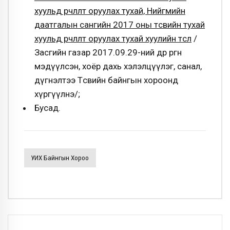
хуульд өөрчлөлт оруулах тухай, Нийгмийн
даатгалын сангийн 2017 оны төсвийн тухай
хуульд өөрчлөлт оруулах тухай хуулийн төсөл
/
Засгийн газар 2017.09.29-ний өдөр өргөн
мэдүүлсэн, хоёр дахь хэлэлцүүлэг, санал,
дүгнэлтээ Төсвийн байнгын хороонд
хүргүүлнэ/;
Бусад.
УИХ Байнгын Хороо