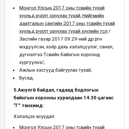
Монгол Улсын 2017 оны төсвийн тухай
хуульд өөрчлөлт оруулах тухай, Нийгмийн
даатгалын сангийн 2017 оны төсвийн тухай
хуульд өөрчлөлт оруулах тухай хуулийн төсөл
/
Засгийн газар 2017.09.29-ний өдөр өргөн
мэдүүлсэн, хоёр дахь хэлэлцүүлэг, санал,
дүгнэлтээ Төсвийн байнгын хороонд
хүргүүлнэ/;
Ажлын хэсгүүд байгуулах тухай;
Бусад.
5.Аюулгүй байдал, гадаад бодлогын
байнгын хорооны хуралдаан 14.30 цагаас
“Г” танхимд:
Хэлэлцэх асуудал:
Монгол Улсын 2017 оны төсвийн тухай