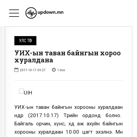
УЛС ТӨР
УИХ-ын таван байнгын хороо
хуралдана
2017-10-17 09:27
1
min
УИХ-ын таван байнгын хорооны хуралдаан
өнөөдөр (2017.10.17) Төрийн ордонд болно.
Байгаль орчин, хүнс, хөдөө аж ахуйн байнгын
хорооны хуралдаан 10:00 цагт эхэлнэ. Мөн