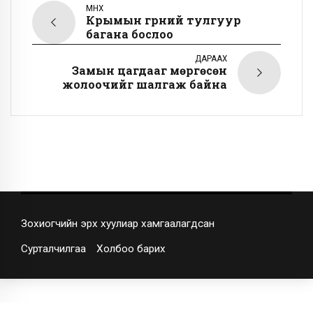
ӨМНӨХ
Крымын гүүрний тулгуур
багана бослоо
ДАРААХ
Замын цагдааг мөргөсөн
жолоочийг шалгаж байна
Зохиогчийн эрх хуулиар хамгаалагдсан
Сурталчилгаа
Холбоо барих