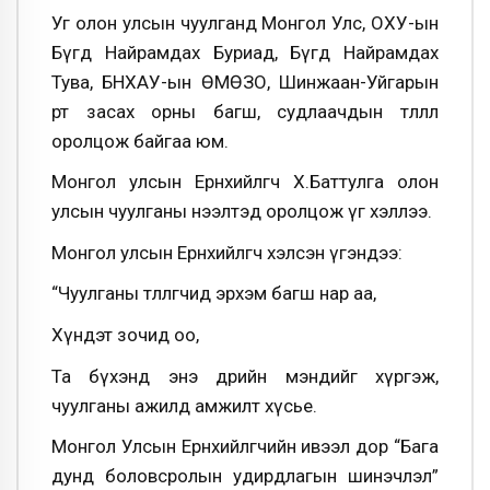
Уг олон улсын чуулганд Монгол Улс, ОХУ-ын
Бүгд Найрамдах Буриад, Бүгд Найрамдах
Тува, БНХАУ-ын ӨМӨЗО, Шинжаан-Уйгарын
өөртөө засах орны багш, судлаачдын төлөөлөл
оролцож байгаа юм.
Монгол улсын Ерөнхийлөгч Х.Баттулга олон
улсын чуулганы нээлтэд оролцож үг хэллээ.
Монгол улсын Ерөнхийлөгч хэлсэн үгэндээ:
“Чуулганы төлөөлөгчид эрхэм багш нар аа,
Хүндэт зочид оо,
Та бүхэнд энэ өдрийн мэндийг хүргэж,
чуулганы ажилд амжилт хүсье.
Монгол Улсын Ерөнхийлөгчийн ивээл дор “Бага
дунд боловсролын удирдлагын шинэчлэл”