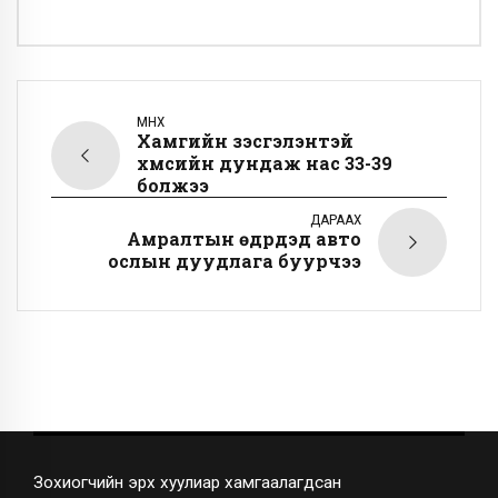
ӨМНӨХ
Хамгийн үзэсгэлэнтэй
хүмүүсийн дундаж нас 33-39
болжээ
ДАРААХ
Амралтын өдрүүдэд авто
ослын дуудлага буурчээ
Зохиогчийн эрх хуулиар хамгаалагдсан