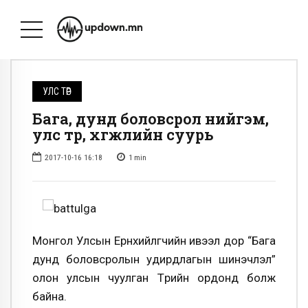
УЛС ТӨР
Бага, дунд боловсрол нийгэм,
улс төр, хөгжлийн суурь
2017-10-16 16:18
1
min
Монгол Улсын Ерөнхийлөгчийн ивээл дор “Бага
дунд боловсролын удирдлагын шинэчлэл”
олон улсын чуулган Төрийн ордонд болж
байна.