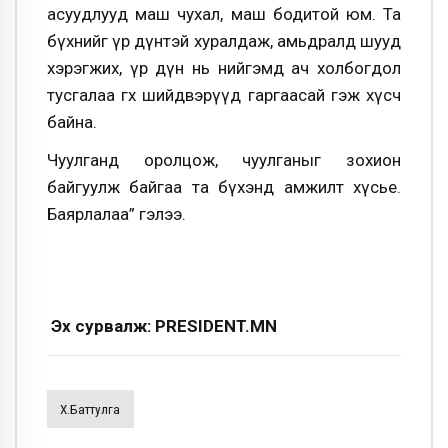
асуудлууд маш чухал, маш бодитой юм. Та
бүхнийг үр дүнтэй хуралдаж, амьдралд шууд
хэрэгжих, үр дүн нь нийгэмд ач холбогдол
тусгалаа өгөх шийдвэрүүд гаргаасай гэж хүсч
байна.
Чуулганд оролцож, чуулганыг зохион
байгуулж байгаа та бүхэнд амжилт хүсье.
Баярлалаа” гэлээ.
Эх сурвалж: PRESIDENT.MN
Х.Баттулга