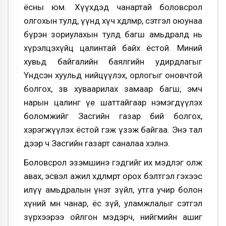
ёсны юм. Хүүхдэд чанартай боловсрол
олгохын тулд, үүнд хүч хөдөлмөр, сэтгэл оюунаа
бүрэн зориулахын тулд багш амьдралд нь
хүрэлцэхүйц цалинтай байх ёстой. Миний
хувьд байгалийн баялгийн удирдлагыг
Үндсэн хуульд нийцүүлэх, орлогыг оновчтой
болгох, зөв хуваарилах замаар багш, эмч
нарын цалинг үе шаттайгаар нэмэгдүүлэх
боломжийг Засгийн газар бий болгох,
хэрэгжүүлэх ёстой гэж үзэж байгаа. Энэ тал
дээр ч Засгийн газарт саналаа хэлнэ.
Боловсрол эзэмшинэ гэдгийг их мэдлэг олж
авах, эсвэл ажил хөдөлмөрт орох бэлтгэл гэхээс
илүү амьдралын үнэт зүйл, утга учир болон
хүний мөн чанар, ёс зүй, уламжлалыг сэтгэл
зүрхээрээ ойлгон мэдэрч, нийгмийн ашиг