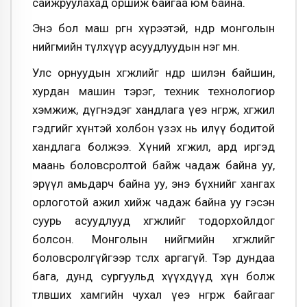
сайжруулахад оршиж байгаа юм байна.
Энэ бол маш өргөн хүрээтэй, өнөөдөр монголын
нийгмийн түлхүүр асуудлуудын нэг мөн.
Улс орнуудын хөгжлийг өндөр шилэн байшин,
хурдан машин тэрэг, техник технологиор
хэмжиж, дүгнэдэг хандлага үеэ өнгөрөөж, хөгжил
гэдгийг хүнтэй холбон үзэх нь илүү бодитой
хандлага болжээ. Хүний хөгжил, ард иргэд
маань боловсролтой байж чадаж байна уу,
эрүүл амьдарч байна уу, энэ бүхнийг хангах
орлоготой ажил хийж чадаж байна уу гэсэн
суурь асуудлууд хөгжлийг тодорхойлдог
болсон. Монголын нийгмийн хөгжлийг
боловсролгүйгээр төсөөлөх аргагүй. Тэр дундаа
бага, дунд сургуульд хүүхдүүд хүн болж
төлөвших хамгийн чухал үеэ өнгөрөөж байгааг