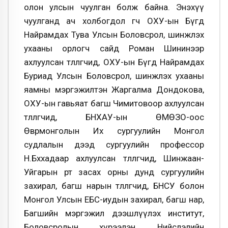
олон улсын чуулган болж байна. Энэхүү
чуулганд ач холбогдол өгч ОХУ-ын Бүгд
Найрамдах Тува Улсын Боловсрол, шинжлэх
ухааны орлогч сайд Роман Шининээр
ахлуулсан төлөөлөгчид, ОХУ-ын Бүгд Найрамдах
Буриад Улсын Боловсрол, шинжлэх ухааны
яамны мэргэжилтэн Жаргалма Дондокова,
ОХУ-ын гавьяат багш Чимитовоор ахлуулсан
төлөөлөгчид, БНХАУ-ын ӨМӨЗО-оос
Өвөрмонголын Их сургуулийн Монгол
судлалын дээд сургуулийн профессор
Н.Бөххадаар ахлуулсан төлөөлөгчид, Шинжаан-
Уйгарын өөртөө засах орны дунд сургуулийн
захирал, багш нарын төлөөлөгчид, БНСУ болон
Монгол Улсын ЕБС-иудын захирал, багш нар,
Багшийн мэргэжил дээшлүүлэх институт,
Боловсролын хүрээлэн, Нийслэлийн