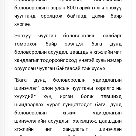
боловсролын газрын 800 гаруй төлөөлөгч энэхүү
чуулганд оролцож байгаад дахин баяр
хүргэе.
Энэхүү чуулган боловсролын салбарт
томоохон байр эзэлдэг бага дунд
боловсролын асуудал, цаашдын хөгжлийн чиг
хандлагыг тодорхойлоход үнэтэй хувь нэмэр
оруулсан чуулган байгаасай гэж хүсье.
“Бага дунд боловсролын удирдлагын
шинэчлэл” олон улсын чуулганы зорилго нь
хүүхдийг хүн, иргэн болж төлөвшихөд
шийдвэрлэх үүрэг гүйцэтгэдэг бага, дунд
боловсролын хөгжил, удирдлагын
шинэчлэлийн асуудлыг хэлэлцэж, цаашдын
хөгжлийн чиг хандлагыг шинэчлэн