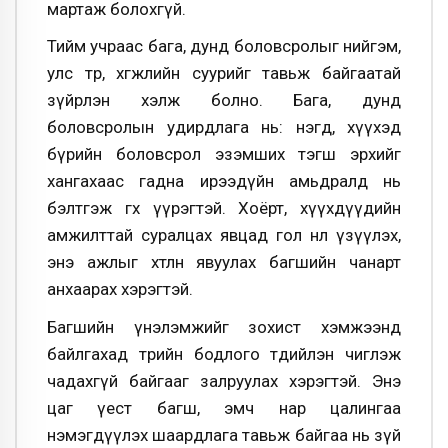
мартаж болохгүй.
Тийм учраас бага, дунд боловсролыг нийгэм,
улс төр, хөгжлийн суурийг тавьж байгаатай
зүйрлэн хэлж болно. Бага, дунд
боловсролын удирдлага нь: нэгд, хүүхэд
бүрийн боловсрол эзэмших тэгш эрхийг
хангахаас гадна ирээдүйн амьдралд нь
бэлтгэж өгөх үүрэгтэй. Хоёрт, хүүхдүүдийн
амжилттай суралцах явцад гол нөлөө үзүүлэх,
энэ ажлыг хөтлөн явуулах багшийн чанарт
анхаарах хэрэгтэй.
Багшийн үнэлэмжийг зохист хэмжээнд
байлгахад төрийн бодлого төдийлэн чиглэж
чадахгүй байгааг залруулах хэрэгтэй. Энэ
цаг үест багш, эмч нар цалингаа
нэмэгдүүлэх шаардлага тавьж байгаа нь зүй