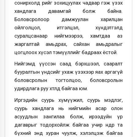
сонирхолд өөрийгөө зохицуулах чадвар гэж үзэх
хандлага давамгай болж байна.
Боловсролоор дамжуулан харилцан
ойлголцол, итгэлцэл, хүндэтгэлд
суралцсанаар нийгмээрээ, хамтдаа аз
жаргалтай амьдрах, сайхан амьдралыг
цогцлоох хүсэл тэмүүллийг бадраах ёстой.
Нийгэмд үүссэн саад бэрхшээл, сааралт
бууралтын үндсийг ухаж үзэхээр яах аргагүй
боловсролын тогтолцоо, боловсролын
удирдлага руу хөтлөөд байгаа юм.
Иргэдийн суурь хүмүүжил, суурь мэдлэг,
суурь хандлага нь нийгмийн асар олон
асуудлын зангилаа болж, ирээдүйн үр
дагаврыг тодорхойлж байгаа учир өнөөдөр та
бүхний энд хуран чуулж, хэлэлцэж байгаа