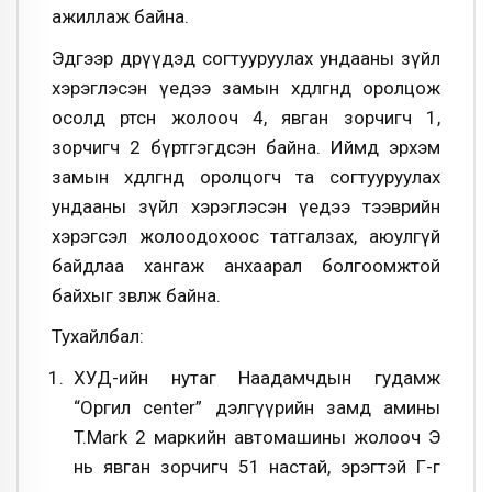
ажиллаж байна.
Эдгээр өдрүүдэд согтууруулах ундааны зүйл
хэрэглэсэн үедээ замын хөдөлгөөнд оролцож
осолд өртсөн жолооч 4, явган зорчигч 1,
зорчигч 2 бүртгэгдсэн байна. Иймд эрхэм
замын хөдөлгөөнд оролцогч та согтууруулах
ундааны зүйл хэрэглэсэн үедээ тээврийн
хэрэгсэл жолоодохоос татгалзах, аюулгүй
байдлаа хангаж анхаарал болгоомжтой
байхыг зөвлөж байна.
Тухайлбал:
ХУД-ийн нутаг Наадамчдын гудамж
“Оргил center” дэлгүүрийн замд амины
T.Mark 2 маркийн автомашины жолооч Э
нь явган зорчигч 51 настай, эрэгтэй Г-г