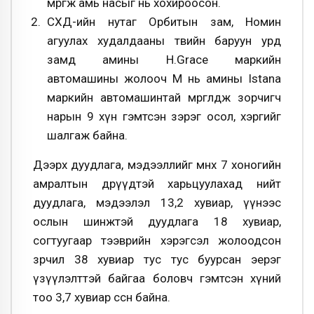
мөргөж амь насыг нь хохироосон.
СХД-ийн нутаг Орбитын зам, Номин
агуулах худалдааны төвийн баруун урд
замд амины H.Grace маркийн
автомашины жолооч М нь амины Istana
маркийн автомашинтай мөргөлдөж зорчигч
нарын 9 хүн гэмтсэн зэрэг осол, хэргийг
шалгаж байна.
Дээрх дуудлага, мэдээллийг өмнөх 7 хоногийн
амралтын өдрүүдтэй харьцуулахад нийт
дуудлага, мэдээлэл 13,2 хувиар, үүнээс
ослын шинжтэй дуудлага 18 хувиар,
согтуугаар тээврийн хэрэгсэл жолоодсон
зөрчил 38 хувиар тус тус буурсан эерэг
үзүүлэлттэй байгаа боловч гэмтсэн хүний
тоо 3,7 хувиар өссөн байна.