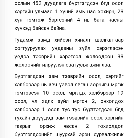
ослын 452 дуудлага бүртгэгдсэн бөгөөд осол
хэргийн улмаас 1 хүний амь нас хохирч, 28
хүн гэмтэж бэртсэний 4 нь бага насны
хүүхэд байсан байна.
Гудамж замд хийсэн хяналт шалгалтаар
согтууруулах ундааны зүйл хэрэглэсэн
үедээ тээврийн хэрэгсэл жолоодсон 88
жолоочийг илрүүлэн саатуулж ажиллаа.
Бүртгэгдсэн зам тээврийн осол, хэргийг
хэлбэрээр нь авч үзвэл явган зорчигч мөргөж
гэмтээсэн 10 осол, мөргөлдөх хэлбэрээр 19
осол, үл хөдлөх зүйл мөргөсөн 2, онхолдох
хэлбэрээр 1 осол тус тус бүртгэгдсэн бөгөөд
тухайн өдрүүдэд зам тээврийн осол, хэргийн
газрыг орхиж явсан 2 тохиолдол
бүртгэгдсэнийг шуурхай эрэн сурвалжилж