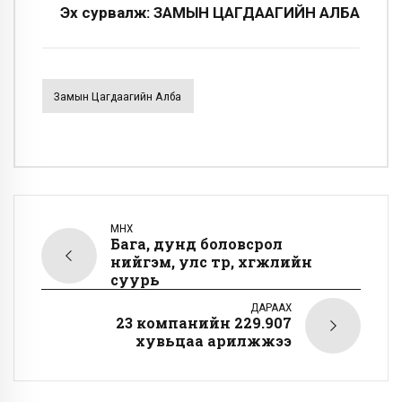
Эх сурвалж: ЗАМЫН ЦАГДААГИЙН АЛБА
Замын Цагдаагийн Алба
ӨМНӨХ
Бага, дунд боловсрол
нийгэм, улс төр, хөгжлийн
суурь
ДАРААХ
23 компанийн 229.907
хувьцаа арилжжээ