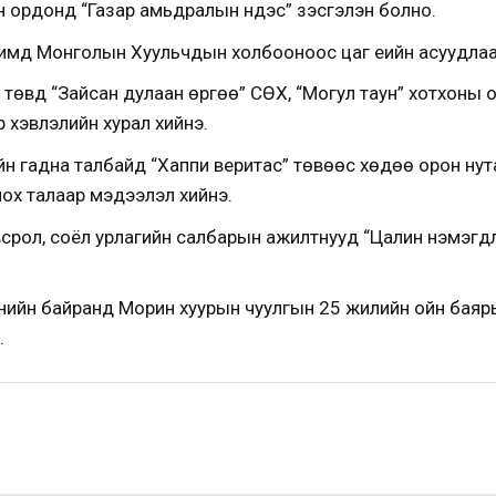
 ордонд “Газар амьдралын үндэс” үзэсгэлэн болно.
имд Монголын Хуульчдын холбооноос цаг үеийн асуудлаар
төвд “Зайсан дулаан өргөө” СӨХ, “Могул таун” хотхоны о
р хэвлэлийн хурал хийнэ.
йн гадна талбайд “Хаппи веритас” төвөөс хөдөө орон нут
лох талаар мэдээлэл хийнэ.
овсрол, соёл урлагийн салбарын ажилтнууд “Цалин нэмэгдү
нийн байранд Морин хуурын чуулгын 25 жилийн ойн баяр
.