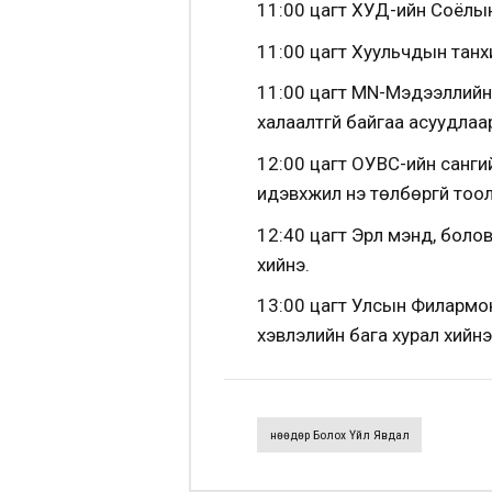
11:00 цагт ХУД-ийн Соёлын
11:00 цагт Хуульчдын танх
11:00 цагт MN-Мэдээллийн 
халаалтгүй байгаа асуудлаа
12:00 цагт ОУВС-ийн санги
идэвхжил үнэ төлбөргүй тоо
12:40 цагт Эрүүл мэнд, бол
хийнэ.
13:00 цагт Улсын Филармо
хэвлэлийн бага хурал хийнэ
Өнөөдөр Болох Үйл Явдал