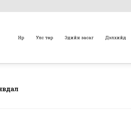
Нүүр
Улс төр
Эдийн засаг
Дэлхийд
 явдал