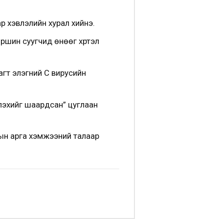
 хэвлэлийн хурал хийнэ.
ршин суугчид өнөөг хүртэл
агт элэгний С вирусийн
үлэхийг шаардсан” цуглаан
ын арга хэмжээний талаар