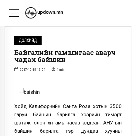
ДЭЛХИЙД
Байгалийн гамшигаас аварч
чадах байшин
2017-10-15 13:04
1
min
Хойд Калифорнийн Санта Роза хотын 3500
гаруй байшин барилга хээрийн түймэрт
шатаж, олон хүн амь насаа алдсан. АНУ-ын
байшин барилга тэр дундаа хуучны