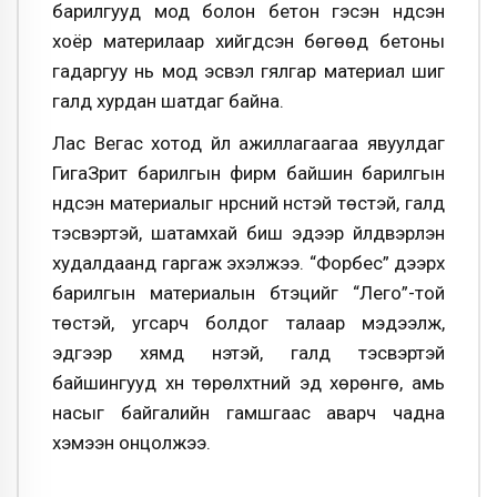
барилгууд мод болон бетон гэсэн үндсэн
хоёр материлаар хийгдсэн бөгөөд бетоны
гадаргуу нь мод эсвэл гялгар материал шиг
галд хурдан шатдаг байна.
Лас Вегас хотод үйл ажиллагаагаа явуулдаг
ГигаЗрит барилгын фирм байшин барилгын
үндсэн материалыг нүүрсний үнстэй төстэй, галд
тэсвэртэй, шатамхай биш эдээр үйлдвэрлэн
худалдаанд гаргаж эхэлжээ. “Форбес” дээрх
барилгын материалын бүтэцийг “Лего”-той
төстэй, угсарч болдог талаар мэдээлж,
эдгээр хямд үнэтэй, галд тэсвэртэй
байшингууд хүн төрөлхтний эд хөрөнгө, амь
насыг байгалийн гамшгаас аварч чадна
хэмээн онцолжээ.