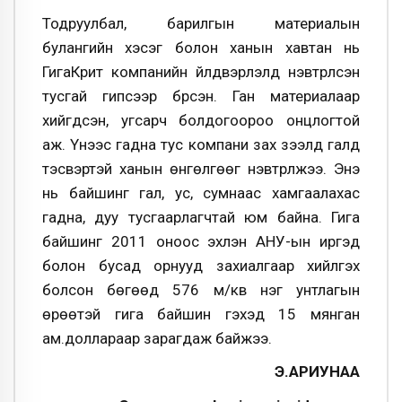
Тодруулбал, барилгын материалын
булангийн хэсэг болон ханын хавтан нь
ГигаКрит компанийн үйлдвэрлэлд нэвтрүүлсэн
тусгай гипсээр бүрсэн. Ган материалаар
хийгдсэн, угсарч болдогоороо онцлогтой
аж. Үүнээс гадна тус компани зах зээлд галд
тэсвэртэй ханын өнгөлгөөг нэвтрүүлжээ. Энэ
нь байшинг гал, ус, сумнаас хамгаалахас
гадна, дуу тусгаарлагчтай юм байна. Гига
байшинг 2011 оноос эхлэн АНУ-ын иргэд
болон бусад орнууд захиалгаар хийлгэх
болсон бөгөөд 576 м/кв нэг унтлагын
өрөөтэй гига байшин гэхэд 15 мянган
ам.доллараар зарагдаж байжээ.
Э.АРИУНАА