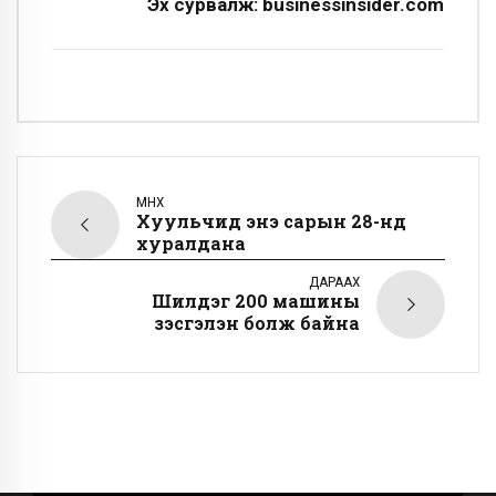
Эх сурвалж: businessinsider.com
ӨМНӨХ
Хуульчид энэ сарын 28-нд
хуралдана
ДАРААХ
Шилдэг 200 машины
үзэсгэлэн болж байна