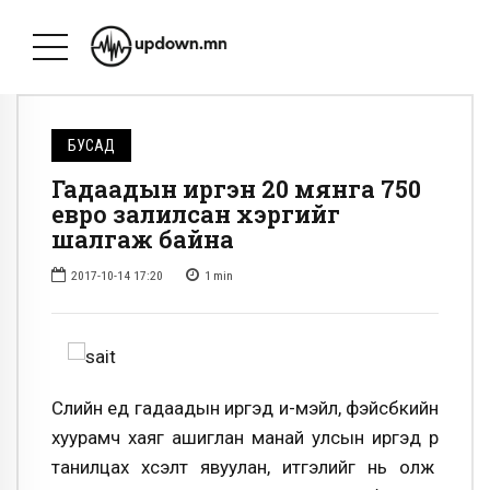
БУСАД
Гадаадын иргэн 20 мянга 750
евро залилсан хэргийг
шалгаж байна
2017-10-14 17:20
1
min
Сүүлийн үед гадаадын иргэд и-мэйл, фэйсбүүкийн
хуурамч хаяг ашиглан манай улсын иргэд рүү
танилцах хүсэлт явуулан, итгэлийг нь олж