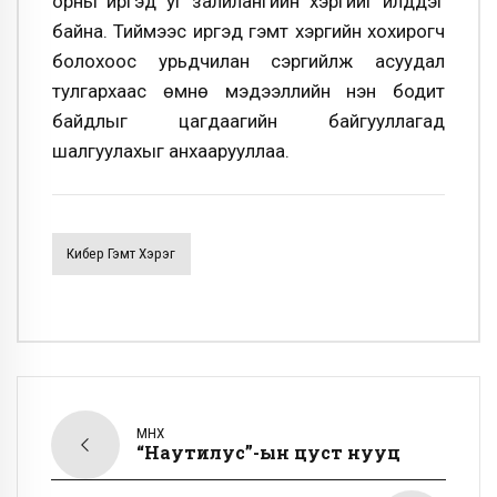
орны иргэд уг залилангийн хэргийг үйлддэг
байна. Тиймээс иргэд гэмт хэргийн хохирогч
болохоос урьдчилан сэргийлж асуудал
тулгархаас өмнө мэдээллийн үнэн бодит
байдлыг цагдаагийн байгууллагад
шалгуулахыг анхаарууллаа.
Кибер Гэмт Хэрэг
ӨМНӨХ
“Наутилус”-ын цуст нууц