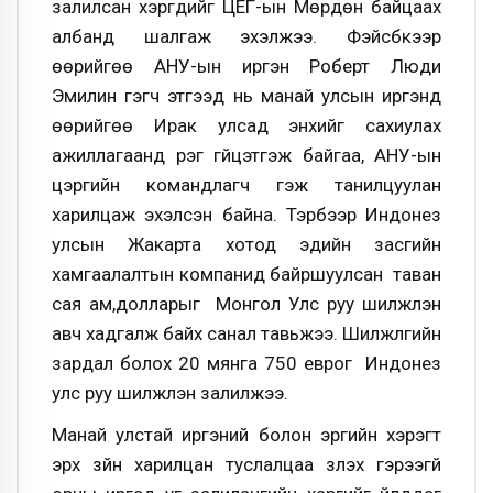
залилсан хэргүүдийг ЦЕГ-ын Мөрдөн байцаах
албанд шалгаж эхэлжээ. Фэйсбүүкээр
өөрийгөө АНУ-ын иргэн Роберт Люди
Эмилин гэгч этгээд нь манай улсын иргэнд
өөрийгөө Ирак улсад энхийг сахиулах
ажиллагаанд үүрэг гүйцэтгэж байгаа, АНУ-ын
цэргийн командлагч гэж танилцуулан
харилцаж эхэлсэн байна. Тэрбээр Индонез
улсын Жакарта хотод эдийн засгийн
хамгаалалтын компанид байршуулсан таван
сая ам,долларыг Монгол Улс руу шилжүүлэн
авч хадгалж байх санал тавьжээ. Шилжүүлгийн
зардал болох 20 мянга 750 еврог Индонез
улс руу шилжүүлэн залилжээ.
Манай улстай иргэний болон эрүүгийн хэрэгт
эрх зүйн харилцан туслалцаа үзүүлэх гэрээгүй