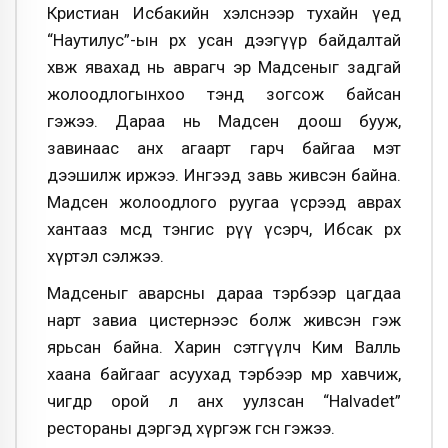
Кристиан Исбакийн хэлснээр тухайн үед
“Наутилус”-ын өрх усан дээгүүр байдалтай
хөвж явахад нь аврагч эр Мадсеныг задгай
жолоодлогынхоо тэнд зогсож байсан
гэжээ. Дараа нь Мадсен доош бууж,
завинаас анх агаарт гарч байгаа мэт
дээшилж иржээ. Ингээд завь живсэн байна.
Мадсен жолоодлого руугаа үсрээд аврах
хантааз өмсөөд тэнгис рүү үсэрч, Ибсак өрх
хүртэл сэлжээ.
Мадсеныг аварсны дараа тэрбээр цагдаа
нарт завиа цистернээс болж живсэн гэж
ярьсан байна. Харин сэтгүүлч Ким Валль
хаана байгааг асуухад тэрбээр мөрөө хавчиж,
өчигдөр орой л анх уулзсан “Halvadet”
рестораны дэргэд хүргэж өгсөн гэжээ.