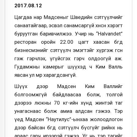
2017.08.12
Цагдаа нар Мадсеныг Шведийн сэтгүүлчийг
санаатайгаар, эсвэл санамсаргүй хөнөөсөн хэрэгт
буруутган баривчилжээ. Учир нь “Halvandet”
ресторан оройн 22.00 цагт хаасан бөгөөд
бизнесмэнийг сэтгүүлч эмэгтэйг хүргэж өгсөн
гэж гэрчлэх, үгүйсгэх гэрч олдоогүй аж.
Гудамжны камерыг шүүхэд ч Ким Валль
явсан ул мөр харагдсангүй.
Шүүх дээр Мадсен Ким Валлийг
болгоомжгүй байдлаасаа болж, толгой
дээрээ люкны 70 кг-ийн хүнд жинтэй таг
унагаснаас болж амиа алдсан гэжээ. Тэр
үед Мадсен “Наутилус”-ынхаа жолоодлогон
дээр байсан бөгөөд сэтгүүлч бүсгүйг өөрийнх нь
араас гарч ирээрэй гэжээ. Уг нь тэр тагийг