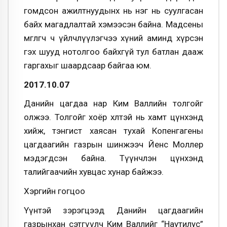
гомдсон ажилтнуудынх нь нэг нь суулгасан
байх магадлалтай хэмээсэн байна. Мадсены
өмгөөлөгч ч үйлчлүүлэгчээ хүний аминд хүрсэн
гэх шууд нотолгоо байхгүй тул батлан дааж
гаргахыг шаардсаар байгаа юм.
2017.10.07
Данийн цагдаа нар Ким Валлийн толгойг
олжээ. Толгойг хоёр хөлтэй нь хамт цүнхэнд
хийж, тэнгист хаясан тухай Копенгагены
цагдаагийн газрын шинжээч Йенс Моллер
мэдэгдсэн байна. Түүнчлэн цүнхэнд
талийгаачийн хувцас хунар байжээ.
Хэргийн гогцоо
Үүнтэй зэрэгцээд Данийн цагдаагийн
газрынхан сэтгүүлч Ким Валлийг “Наутилус”