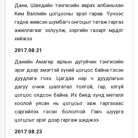
Дани, Шведийн тэнгисийн аврах албаныхан
Ким Валлийн цогцосны эрэл гарав. Үүнээс
гадна живсэн шумбагч онгоцыг татаж гаргах
ажиллагааг эхлүүлж, хэргийн газарт мөрдлөг
хийжээ.
2017.08.21
Данийн Амагер арлын дугуйчин тэнгисийн
эрэг дээр эмэгтэй хүний цогцос байна гэсэн
дуудлага өгчээ. Цагдаа нар ч дуудлагын
дагуу очиж шалгатал толгой, гар, хөлгүй
цогцос олдсон байна. Их биед хүнд металл
хоолой уясан нь цогцсыг хөвж гаргахаас
сэргийлэх гэсэн бололтой. Гэвч шуурга
цогцсыг эрэг дээр гаргаж шиджээ.
2017.08.23