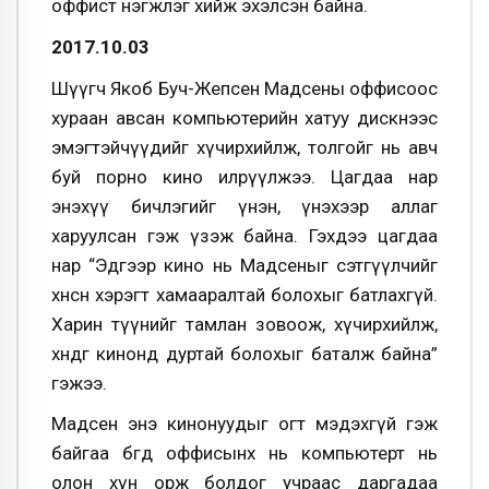
оффист нэгжлэг хийж эхэлсэн байна.
2017.10.03
Шүүгч Якоб Буч-Жепсен Мадсены оффисоос
хураан авсан компьютерийн хатуу дискнээс
эмэгтэйчүүдийг хүчирхийлж, толгойг нь авч
буй порно кино илрүүлжээ. Цагдаа нар
энэхүү бичлэгийг үнэн, үнэхээр аллаг
харуулсан гэж үзэж байна. Гэхдээ цагдаа
нар “Эдгээр кино нь Мадсеныг сэтгүүлчийг
хөнөөсөн хэрэгт хамааралтай болохыг батлахгүй.
Харин түүнийг тамлан зовоож, хүчирхийлж,
хөнөөдөг кинонд дуртай болохыг баталж байна”
гэжээ.
Мадсен энэ кинонуудыг огт мэдэхгүй гэж
байгаа бөгөөд оффисынх нь компьютерт нь
олон хүн орж болдог учраас даргадаа