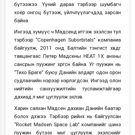
бүтээжээ. Үүний дараа тэрбээр шумбагч
хоёр онгоц бүтээж, үйлчлүүлэгчдэд зарсан
байна.
Ингээд хүмүүс ч Мадсенд итгэж эхэлсэн тул
тэрбээр “Copenhagen Suborbitals” компаниа
байгуулж, 2011 онд Балтийн тэнгист хөвдөг
тавцангаас Петер Мадсены НЕАТ 1Х анхны
сансрын пуужинг хөөргөсөн байна. Уг пуужин нь
“Тихо Браге” буюу Данийн алдарт одон орон
судлаачийн нэрээр нэрлэгдсэн. Ингээд олон
нийтийн санхүүжилтийн тусламжтайгаар
дахиад л мөнгө цуглуулж эхлэв.
Харин саяхан Мадсен дахиан Данийн баатар
болох дөхжээ. Тэрбээр өөрийнх нь байгуулсан
“Rocket Madsen Space Lab” компанийг шинэ
пуужин бүтээх мөнгө цуглуулж эхэлснийг