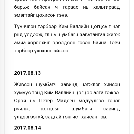
барьж байсан ч гараас нь хальтираад
эмэгтэйг цохисон гэнэ.
Түүнчлэн тэрбээр Ким Валлийн цогцсыг нэг
өрөөнд үлдээж, өглөө нь шумбагч завьтайгаа живж
амиа хорлохыг оролдсон гэсэн байна. Гэвч
тэрбээр үхэхээс айжээ.
2017.08.13
Живсэн шумбагч завинд нэгжлэг хийсэн
хүмүүс тэнд Ким Валлийн цогцос алга гэжээ.
Орой нь Петер Мадсен мэдүүлгээ гэнэт
өөрчилж, цогцсыг шумбагч завинд
үлдээгээгүй, задгай тэнгист хаясан гэв.
2017.08.14