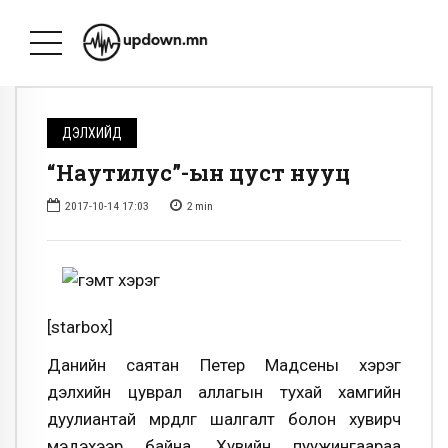
ДЭЛХИЙД
“Наутилус”-ын цуст нууц
2017-10-14 17:03
2
min
[starbox]
Данийн саятан Петер Мадсены хэрэг
дэлхийн цуврал аллагын тухай хамгийн
дуулиантай мөрдлөг шалгалт болон хувирч
мэдэхээр байна. Хувийн пуужингаараа