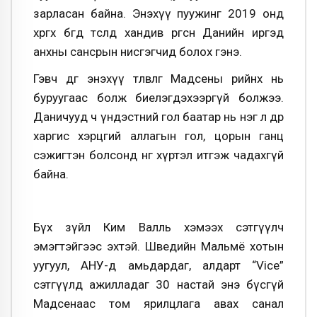
зарласан байна. Энэхүү пуужинг 2019 онд
хөөргөх бөгөөд төсөлд хандив өргөсөн Данийн иргэд
анхны сансрын нисгэгчид болох гэнэ.
Гэвч өдгөө энэхүү төлөвлөгөө Мадсены өөрийнх нь
буруугаас болж биелэгдэхээргүй болжээ.
Даничууд ч үндэстний гол баатар нь нэг л өдөр
харгис хэрцгий аллагын гол, цорын ганц
сэжигтэн болсонд өнөөг хүртэл итгэж чадахгүй
байна.
Бүх зүйл Ким Валль хэмээх сэтгүүлч
эмэгтэйгээс эхтэй. Шведийн Мальмё хотын
уугуул, АНУ-д амьдардаг, алдарт “Vice”
сэтгүүлд ажилладаг 30 настай энэ бүсгүй
Мадсенаас том ярилцлага авах санал