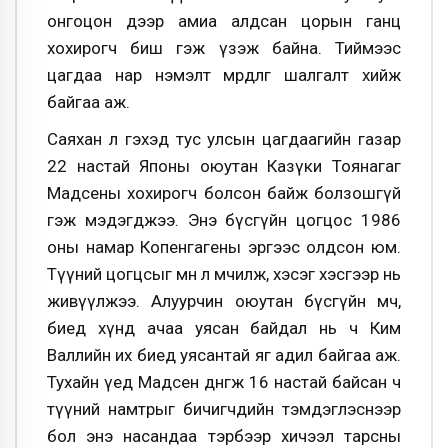
онгоцон дээр амиа алдсан цорын ганц
хохирогч биш гэж үзэж байна. Тиймээс
цагдаа нар нэмэлт мөрдлөг шалгалт хийж
байгаа аж.
Саяхан л гэхэд тус улсын цагдаагийн газар
22 настай Японы оюутан Казүки Тоянагаг
Мадсены хохирогч болсон байж болзошгүй
гэж мэдэгджээ. Энэ бүсгүйн цогцос 1986
оны намар Копенгагены эргээс олдсон юм.
Түүний цогцсыг мөн л мөчилж, хэсэг хэсгээр нь
живүүлжээ. Алуурчин оюутан бүсгүйн мөч,
биед хүнд ачаа уясан байдал нь ч Ким
Валлийн их биед уясантай яг адил байгаа аж.
Тухайн үед Мадсен дөнгөж 16 настай байсан ч
түүний намтрыг бичигчдийн тэмдэглэснээр
бол энэ насандаа тэрбээр хичээл тарсны