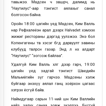
тавьжээ. Мадсен ч зөвшөөрч, далимд нь
“Наутилус”-аар тэнгист аялахыг санал
болгосон байна.
Оройн 18:00 цагийн үед Мадсен, Ким Валль
нар Рефхалеёэн арал дээрх Halvadet хэмээх
жижиг рестораны дэргэд уулзжээ. Энэ бол
Копенгагены төв хэсэг бөгөөд дарвуулт завины
клубууд төвлөрсөн газар. Энд л өнөөх алдарт
“Наутилус” “зогсож байлаа”.
Удалгүй Ким Валль хөлөг дээр гарч, 19:00
цагийн үед задгай тэнгист Шведийн
Мальмёгийн зүг гарчээ. Мадсены хэлж
буйгаар энэхүү аялал ганц хоёрхон цагаас
хэтрэх ёсгүй байв.
Наймдугаар сарын 11-ний шөнө Ким Валлийн
найз залуу санаа зовж эхэллээ. Бүсгүй