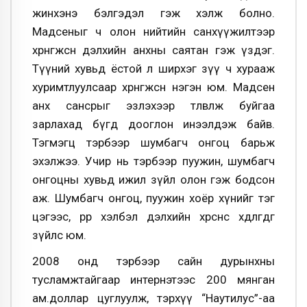
жинхэнэ бэлгэдэл гэж хэлж болно.
Мадсеныг ч олон нийтийн санхүүжилтээр
хөрөнгөжсөн дэлхийн анхны саятан гэж үздэг.
Түүний хувьд ёстой л ширхэг зүү ч хурааж
хуримтлуулсаар хөрөнгөжсөн нэгэн юм. Мадсен
анх сансрыг эзлэхээр төлөвлөж буйгаа
зарлахад бүгд дооглон инээлдэж байв.
Тэгмэгц тэрбээр шумбагч онгоц барьж
эхэлжээ. Учир нь тэрбээр пуужин, шумбагч
онгоцны хувьд ижил зүйл олон гэж бодсон
аж. Шумбагч онгоц, пуужин хоёр хүнийг тэг
цэгээс, өөрөөр хэлбэл дэлхийн хөрснөөс хөдөлгөдөг
зүйлс юм.
2008 онд тэрбээр сайн дурынхны
тусламжтайгаар интернэтээс 200 мянган
ам.доллар цуглуулж, тэрхүү “Наутилус”-аа