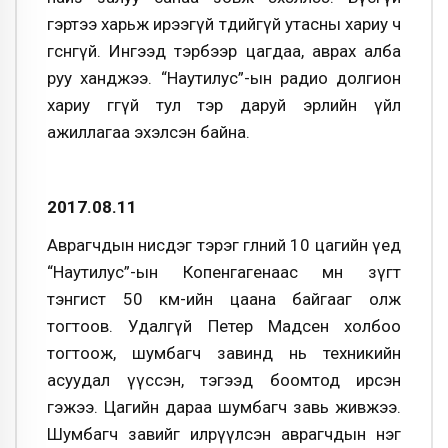
гэртээ харьж ирээгүй төдийгүй утасны хариу ч
өгсөнгүй. Ингээд тэрбээр цагдаа, аврах алба
руу ханджээ. “Наутилус”-ын радио долгион
хариу өгөөгүй тул тэр даруй эрлийн үйл
ажиллагаа эхэлсэн байна.
2017.08.11
Аврагчдын нисдэг тэрэг өглөөний 10 цагийн үед
“Наутилус”-ын Копенгагенаас өмнө зүгт
тэнгист 50 км-ийн цаана байгааг олж
тогтоов. Удалгүй Петер Мадсен холбоо
тогтоож, шумбагч завинд нь техникийн
асуудал үүссэн, тэгээд боомтод ирсэн
гэжээ. Цагийн дараа шумбагч завь живжээ.
Шумбагч завийг илрүүлсэн аврагчдын нэг