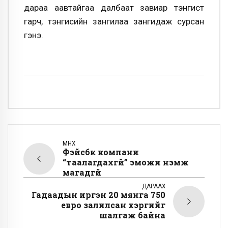
дараа аавтайгаа далбаат завиар тэнгист
гарч, тэнгисийн зангилаа зангидаж сурсан
гэнэ.
ӨМНӨХ
Фэйсбүүк компани
“таалагдахгүй” эможи нэмж
магадгүй
ДАРААХ
Гадаадын иргэн 20 мянга 750
евро залилсан хэргийг
шалгаж байна