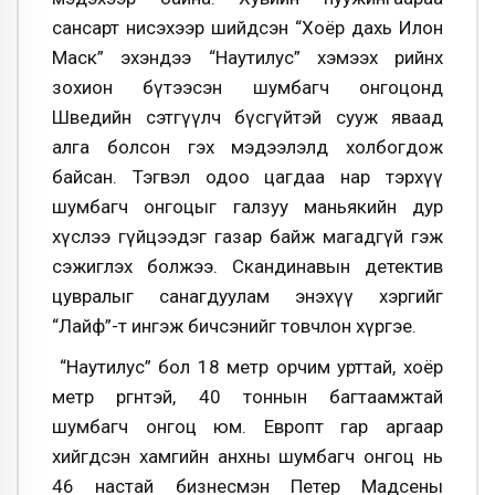
сансарт нисэхээр шийдсэн “Хоёр дахь Илон
Маск” эхэндээ “Наутилус” хэмээх өөрийнхөө
зохион бүтээсэн шумбагч онгоцонд
Шведийн сэтгүүлч бүсгүйтэй сууж яваад
алга болсон гэх мэдээлэлд холбогдож
байсан. Тэгвэл одоо цагдаа нар тэрхүү
шумбагч онгоцыг галзуу маньякийн дур
хүслээ гүйцээдэг газар байж магадгүй гэж
сэжиглэх болжээ. Скандинавын детектив
цувралыг санагдуулам энэхүү хэргийг
“Лайф”-т ингэж бичсэнийг товчлон хүргэе.
“Наутилус” бол 18 метр орчим урттай, хоёр
метр өргөнтэй, 40 тоннын багтаамжтай
шумбагч онгоц юм. Европт гар аргаар
хийгдсэн хамгийн анхны шумбагч онгоц нь
46 настай бизнесмэн Петер Мадсены