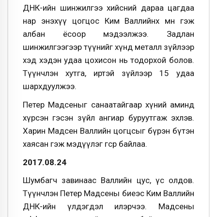
ДНК-ийн шинжилгээ хийсний дараа цагдаа
нар энэхүү цогцос Ким Валлийнх мөн гэж
албан ёсоор мэдээлжээ. Задлан
шинжилгээгээр түүнийг хүнд металл зүйлээр
хэд хэдэн удаа цохисон нь тодорхой болов.
Түүнчлэн хутга, иртэй зүйлээр 15 удаа
шархдуулжээ.
Петер Мадсеныг санаатайгаар хүний аминд
хүрсэн гэсэн зүйл ангиар буруутгаж эхлэв.
Харин Мадсен Валлийн цогцсыг бүрэн бүтэн
хаясан гэж мэдүүлэг өгсөөр байлаа.
2017.08.24
Шумбагч завинаас Валлийн цус, үс олдов.
Түүнчлэн Петер Мадсены биеэс Ким Валлийн
ДНК-ийн үлдэгдэл илэрчээ. Мадсены