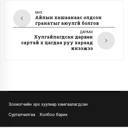
ӨМНӨХ
Айлын хашаанаас олдсон
гранатыг аюулгүй болгов
ДАРААХ
Хулгайлагдсан дөрвөн
сартай хүү цагдаа руу хараад
инээжээ
Зохиогчийн эрх хуулиар хамгаалагдсан
Сурталчилгаа
Холбоо барих