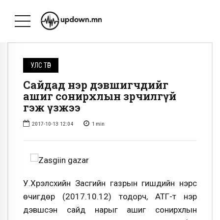
УЛС ТӨР
Сайдад нэр дэвшигчдийг
ашиг сонирхлын зөрчилгүй
гэж үзжээ
2017-10-13 12:04
1
min
У.Хүрэлсүхийн Засгийн газрын гишүүдийн нэрс
өчигдөр (2017.10.12) тодорч, АТГ-т нэр
дэвшсэн сайд нарыг ашиг сонирхлын