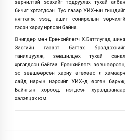
зөрчилтэй эсэхийг тодруулах тухай албан
бичиг хүргэгдсэн. Тус газар УИХ-ын гишүүдийг
нягталж үзээд ашиг сонирхлын зөрчилгүй
гэсэн хариу ирүүлсэн байна.
Өчигдөр мөн Ерөнхийлөгч Х.Баттлугад шинэ
Засгийн газарт багтах бүрэлдэхүүнийг
танилцуулж, зөвшилцөх тухай санал
хүргэгдсэн байгаа. Ерөнхийлөгч зөвшөөрсөн,
эс зөвшөөрсөн хариу өгөхөөс үл хамаарч
сайд нарын нэрсийг УИХ-д өргөн барьж,
Байнгын хороод, нэгдсэн хуралдаанаар
хэлэлцэх юм.