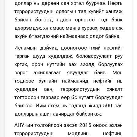
доллар нь дөрвөн сая хүртэл буурчээ. Нефть
террористуудын орлогын тал хувийг хангаж
байсан бөгөөд үлдсэн орлогоо тэд банк
дээрэмдэх, хүн амаас мөнгө хураах, хөдөө аж
ахуйн бүтээгдэхүүний наймаанаас олдог байна.
Исламын дайчид цооногоос түүхий нефтийг
гарган шууд худалдаж, боловсруулалт руу
хүргэх, орон нутгийн зах зээлд борлуулах
зэрэг ажиллагааг явуулдаг байв. Мөн
тэднээс хулгайн наймаачид нефтийг нь
худалдан авч, террористуудын хяналт
тогтоосон газраас өөр бүс нутагт борлуулдаг
байжээ. Ийм схем нь тэдэнд жилд 500 сая
долларын ашиг авчирдаг байсан аж.
АНУ-ын толгойлсон эвсэл 2015 оноос эхлэн
террористуудын мэдлийн нефтийн