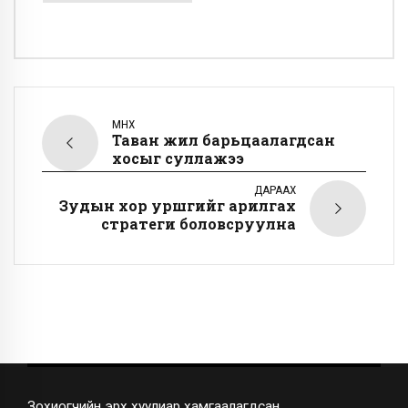
ӨМНӨХ
Таван жил барьцаалагдсан
хосыг суллажээ
ДАРААХ
Зудын хор уршгийг арилгах
стратеги боловсруулна
Зохиогчийн эрх хуулиар хамгаалагдсан