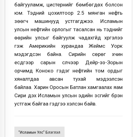
байгууламж, цистернийг бөмбөгдөх болсон
юм. Тэдний цохилтоор 2.5 мянган нефть
зөөгч машинууд устгагджээ. Исламын
улсын нефтийн орлогыг тасалсан нь тэднийг
өөрийн улсыг байгуулж чадахгүйд хүргэлээ
гэж Америкийн хурандаа Жеймс Уорк
мэдэгдсэн байна. Сирийн сөрөг хүчин
есдүгээр сарын сүүлчээр Дейр-эз-Зорын
орчимд Коноко гэдэг нефтийн том ордыг
хяналтдаа авсан тухай мэдээлсэн
байлаа. Харин Оросын Батлан хамгаалах яам
Сири дэх Исламын улсын эдийн зсгийг бүрэн
устгаж байгаа гэдгээ хэлсэн байв.
“Исламын Улс” Бүлэглэл