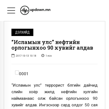
ДЭЛХИЙД
“Исламын улс” нефтийн
орлогынхоо 90 хувийг алдав
2017-10-13 10:18
1
min
“Исламын улс” террорист бүлгийн дайчид
сүүлийн хоёр жилд нефтийн хулгайн
наймаанаас олж байсан орлогынхоо 90
хувийг алдав. Ингэснээр сард олдог 50 сая