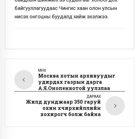
байгууллагуудаас Чингис хаан олон улсын
нисэх онгоцны буудалд хийж эхэлжээ.
ӨМНӨХ
Москва хотын архивуудыг
удирдах газрын дарга
А.Я.Онопенкотой уулзлаа
ДАРААХ
Жилд дунджаар 350 гаруй
охин хүчирхийллийн
хохирогч болж байна