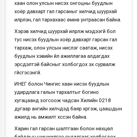
хаан олон улсын нисэх онгоцны буудлын
хоёр давхарт гал гарсаныг хилчид шуурхай
илрүүлэн, гал тархахаас өмнө унтраасан байна.
Хэрэв хилчид шуурхай илрүүлж мэдээгүй бол
тус нисэх буудлын хоёр давхарт гарсан гал
тархаж, олон улсын нислэг саатаж, нисэх
буудлын хэвийн үйл ажиллагаа алдагдах
эрсдэлтэй байсныг холбогдох эх сурвалж
үгүйсгэсэнгүй.
ИНЕГ болон Чингис хаан нисэх буудлын
удирдлага галын тархалтыг богино
хугацаанд зогсоож чадсан Хилийн 0218
дугаар ангийн хилчдэд баяр хүргэж, цаашдын
ажилд нь амжилт хүссэн байна.
Харин гал гарсан шалтгаан болон нөхцөл
байдлын шинжилгээ судалгааг холбогдох