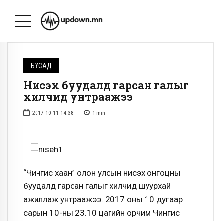
БУСАД
Нисэх буудалд гарсан галыг
хилчид унтраажээ
2017-10-11 14:38
1
min
“Чингис хаан” олон улсын нисэх онгоцны
буудалд гарсан галыг хилчид шуурхай
ажиллаж унтраажээ. 2017 оны 10 дугаар
сарын 10-ны 23.10 цагийн орчим Чингис