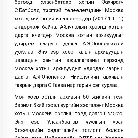
бөгөөд Улаанбатаар хотын Захирагч
С.Батболд тэргүүтэй төлөөлөгчдийн Москва
хотод хийсэн айлчлал өнөөдөр (2017.10.11)
өндөрлөж байна. Айлчлалын хүрээнд хотын
дарга өчигдөр Москва хотын архивуудыг
удирдах газрын дарга А.Я.Онопенкотой
уулзлаа. Энэ үеэр хоёр талын архивуудын
цаашдын хамтын ажиллагааны гэрээнд
Москва хотын архивуудыг удирдах газрын
дарга А.Я.Онопенко, Нийслэлийн архивын
газрын дарга С.Гаваа нар гарын үсэг зурлаа.
Мөн хоёр хотын архивын 60 жилийн түүхэн
баримт бүхий гэрэл зургийн үзэсгэлэнг Москва
хотын Москвич соёлын төвд дэлгэн үзүүлжээ.
Энэ үеэр Улаанбаатар чуулгын уран
бүтээлчдийн хүндэтгэлийн тоглолт болсон