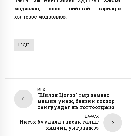
байна
гэж Нийслэлийн ЗДТГ-ын Хэвлэл
мэдээлэл, олон нийттэй харилцах
хэлтсээс мэдээллээ.
НЗДТГ
ӨМНӨХ
"Шилэн Цогоо" төмөр замаас
машин унаж, бензин тосоор
хангуулдаг нь тогтоогджээ
ДАРААХ
Нисэх буудалд гарсан галыг
хилчид унтраажээ