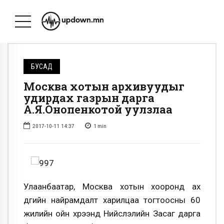
БУСАД
Москва хотын архивуудыг
удирдах газрын дарга
А.Я.Онопенкотой уулзлаа
2017-10-11 14:37
1
min
Улаанбаатар, Москва хотын хооронд ах
дүүгийн найрамдалт харилцаа тогтоосны 60
жилийн ойн хүрээнд Нийслэлийн Засаг дарга