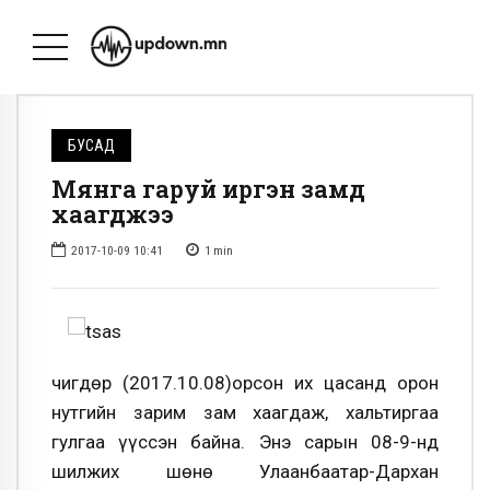
БУСАД
Мянга гаруй иргэн замд
хаагджээ
2017-10-09 10:41
1
min
Өчигдөр (2017.10.08)орсон их цасанд орон
нутгийн зарим зам хаагдаж, хальтиргаа
гулгаа үүссэн байна. Энэ сарын 08-9-нд
шилжих шөнө Улаанбаатар-Дархан