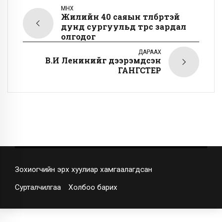
ӨМНӨХ
Жилийн 40 саяын төлбөртэй
дунд сургуульд төрөөс зардал
олгодог
ДАРААХ
В.И Ленинийг дээрэмдсэн
ГАНГСТЕР
Зохиогчийн эрх хуулиар хамгаалагдсан
Сурталчилгаа
Холбоо барих