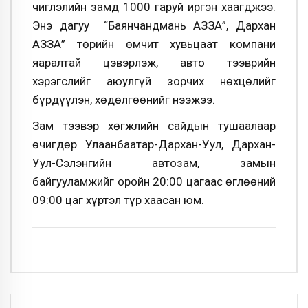
чиглэлийн замд 1000 гаруй иргэн хаагджээ.
Энэ дагуу “Баянчандмань АЗЗА”, Дархан
АЗЗА” төрийн өмчит хувьцаат компани
яаралтай цэвэрлэж, авто тээврийн
хэрэгслийг аюулгүй зорчих нөхцөлийг
бүрдүүлэн, хөдөлгөөнийг нээжээ.
Зам тээвэр хөгжлийн сайдын тушаалаар
өчигдөр Улаанбаатар-Дархан-Уул, Дархан-
Уул-Сэлэнгийн автозам, замын
байгууламжийг оройн 20:00 цагаас өглөөний
09:00 цаг хүртэл түр хаасан юм.