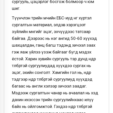
сургууль, цэцэрлэг босгож болмоор ч юм
шиг.
Түүнчлэн төрийн өмчийн ЕБС-иуд өнөөг хүртэл
сургалтын материал, элдэв хэрэгцээт
зүйлийн мөнгийг эцэг, эхчүүдээс татсаар
байгаа. Дээрээс нь нэг ангид 50-60 хүүхэд
шахцалдан, ганц багш тэдэнд хичээл заах
гэж яаж үйлээ үзэж байгааг бүгд мэдэх
ёстой. Харин хувийн сургууль тэр дундөө өндөр
төлбөртэй сургуулиудад хүүхдээ сургах нь
эцэг, эхийн сонголт. Хамгийн гол нь, өнөөдөр
тэдгээр өндөр төлбөртэй сургуулиуд хүүхдэд
багаас нь англи хэлээр хичээл заадаг.
Мэдээж сургалтын чанар нь ачаалал нь хэд
дахин ихэссэн төрийн сургуулийнхаас илүү
байх нь ойлгомжтой. Гэхдээ өндөр төлбөртэй