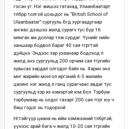
гэсэн үг. Нэг жишээ татахад, Улаанбаатарт
төлбөрөөрөө толгой цохьдог нь “British School of
Ulaanbaatar” сургууль бөгөөд зургаадугаар
ангиас дээшээ жилд сурагч тус бүр 16
мянган ам.доллар төлж сурдаг. Үүнийг өнөөийн
ханшаар бодвол бараг 40 сая төгрөгтэй
дүйцнэ. Эндээс хар ухаанаар бодоход л
жилд энэ сургуульд 200 орчим сая төгрөгийн
хувьсах зардал олгодог байх нь. Харин энэ
мөнгө жирийн монгол иргэний 4-5 жилийн
цалинг нэг жилд л ганц сурагчаас авдаг тус
сургуульд хэр их нэмэртэй юм бол. Тэрбум
тэрбумаар нь олдог газарт 200 сая төгрөг юу ч
биш гэдэг нь тодорхой.
Нөгөөтэйгүүр цаана нь ийм хэмжээний төлбөртэй,
үүнээс арай бага ч жилд 10-20 сая төгрөгийн