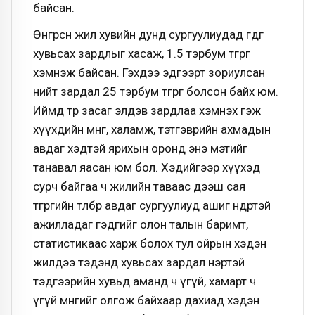
байсан.
Өнгөрсөн жил хувийн дунд сургуулиудад өгдөг
хувьсах зардлыг хасаж, 1.5 тэрбум төгрөг
хэмнэж байсан. Гэхдээ эдгээрт зориулсан
нийт зардал 25 тэрбум төгрөг болсон байх юм.
Иймд төр засаг элдэв зардлаа хэмнэх гэж
хүүхдийн мөнгө, халамж, тэтгэврийн ахмадын
авдаг хэдтэй ярихын оронд энэ мэтийг
танавал яасан юм бол. Хэдийгээр хүүхэд
сурч байгаа ч жилийн таваас дээш сая
төгрөгийн төлбөр авдаг сургуулиуд ашиг өндөртэй
ажилладаг гэдгийг олон талын баримт,
статистикаас харж болох тул ойрын хэдэн
жилдээ тэдэнд хувьсах зардал нэртэй
тэдгээрийн хувьд аманд ч үгүй, хамарт ч
үгүй мөнгийг олгож байхаар дахиад хэдэн