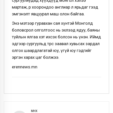
сургуулиудад хүүхдүүд монгол хэлээ
мартаж, өөр хоорондоо англиар л ярьдаг гээд
эмгэнэлт явцуурал маш олон байгаа.
Энэ мэтээр гуравхан сая хүнтэй Монголд
боловсрол олголтоос нь эхлээд ядуу, баяны
туйлын ялгаа хэт ихсэх болсон нь үнэн. Иймд
эдгээр сургуульд төрөөс заавал хувьсах зардал
олгох шаардлагатай юу, үгүй юу гэдгийг
эргэн харах цаг болжээ.
erennews.mn
ӨМНӨХ