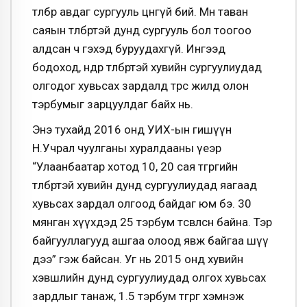
төлбөр авдаг сургууль цөөнгүй бий. Мөн таван
саяын төлбөртэй дунд сургууль бол тоогоо
алдсан ч гэхэд буруудахгүй. Ингээд
бодоход, өндөр төлбөртэй хувийн сургуулиудад
олгодог хувьсах зардалд төрөөс жилд олон
тэрбумыг зарцуулдаг байх нь.
Энэ тухайд 2016 онд УИХ-ын гишүүн
Н.Учрал чуулганы хуралдааны үеэр
“Улаанбаатар хотод 10, 20 сая төгрөгийн
төлбөртэй хувийн дунд сургуулиудад яагаад
хувьсах зардал олгоод байдаг юм бэ. 30
мянган хүүхдэд 25 тэрбум төсөвлөсөн байна. Тэр
байгууллагууд ашгаа олоод явж байгаа шүү
дээ” гэж байсан. Уг нь 2015 онд хувийн
хэвшлийн дунд сургуулиудад олгох хувьсах
зардлыг танаж, 1.5 тэрбум төгрөг хэмнэж