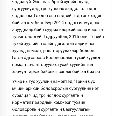
чадаагүй. Энэ нь төлбөртэй хувийн дунд
сургуулиудад төрөөс хувьсах зардал олгодог
явдал юм. Гэхдээ энэ сэдвийг өнөөдөр анх хөндөж
байгаа юм биш. Бүр 2014 онд л гишүүд энэ
асуудлаар байр сууриа илэрхийлсээр ирсэн ч
тусыг олоогүй. Тодруулбал, 2015 оны Төсвийн
тухай хуулийн төслийг дагалдан зарим нэг
хуульд нэмэлт, өөрчлөлт оруулахаар болсон.
Гэтэл эдгээрээс Боловсролын тухай хуульд
нэмэлт, өөрчлөлт оруулах тухай хуулийн төсөл
хэрүүл тарьж байсныг санаж байгаа биз ээ.
Учир нь тус хуулийн нэмэлтэд “Төрийн бус
өмчийн ерөнхий боловсролын сургуулийн нэг
суралцагчид төрөөс ногдох сургалтын
нормативт зардлын хэмжээг тухайн
боловсролын сургалтын байгууллагын