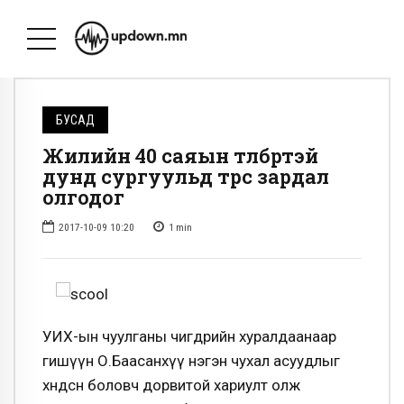
БУСАД
Жилийн 40 саяын төлбөртэй
дунд сургуульд төрөөс зардал
олгодог
2017-10-09 10:20
1
min
УИХ-ын чуулганы өчигдрийн хуралдаанаар
гишүүн О.Баасанхүү нэгэн чухал асуудлыг
хөндсөн боловч дорвитой хариулт олж