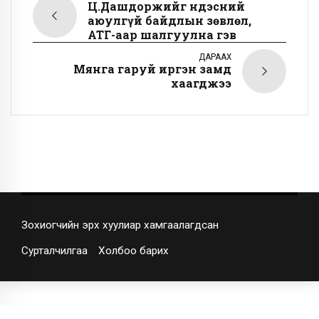
Ц.Дашдоржийг Үндэсний
аюулгүй байдлын зөвлөл,
АТГ-аар шалгуулна гэв
ДАРААХ
Мянга гаруй иргэн замд
хаагджээ
Зохиогчийн эрх хуулиар хамгаалагдсан
Сурталчилгаа
Холбоо барих