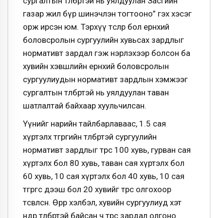
сургалтын төлбөртэй нь уялдуулан Засгийн
газар жил бүр шинэчлэн тогтооно” гэх хэсэг
орж ирсэн юм. Тэрхүү төслөөр бол ерөнхий
боловсролын сургуулийн хувьсах зардлыг
нормативт зардал гэж нэрлэхээр болсон ба
хувийн хэвшлийн ерөнхий боловсролын
сургуулиудын нормативт зардлын хэмжээг
сургалтын төлбөртэй нь уялдуулан таван
шатлалтай байхаар хуульчилсан.
Үүнийг нарийн тайлбарлаваас, 1.5 сая
хүртэлх төгрөгийн төлбөртэй сургуулийн
нормативт зардлыг төрөөс 100 хувь, гурван сая
хүртэлх бол 80 хувь, таван сая хүртэлх бол
60 хувь, 10 сая хүртэлх бол 40 хувь, 10 сая
төгрөгөөс дээш бол 20 хувийг төрөөс олгохоор
төсөвлөсөн. Өөрөөр хэлбэл, хувийн сургуулиуд хэт
өндөр төлбөртэй байсан ч төрөөс зардал олгоно