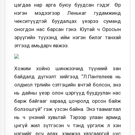
цагдаа нар арга буюу буудсан гэдэг. Өөр
нэгэн мэдээгээр Ленькаг гудамжинд
чекситүүдтэй буудалцах үеэрээ суманд
оногдон нас барсан гэнэ. Юутай ч Оросын
эрүүгийн түүхэнд ийм нэгэн билэг танхай
этгээд амьдарч явжээ.
Хожим хойно шинжээчид түүниий зан
байдалд дүгнэлт хийгээд “Л.Пантелеев нь
олдмол төрлийн сэтгэцийн өвчтэй болсон, энэ
нь дайны үеэр олон цэргүүд буудуулан нас
барж байгааг хараад цочролд орсон байж
болзошгүй” гэж үзсэн байна. Энэ таамаглал
нь ч үнэний хувьтай. Тэрээр улаан армид
цөөнгүй жил зүтгэсэн ч тэнд үргэлж л хэн
нэгнийг өрсч алах, хэмжээ хязгааргүй цус