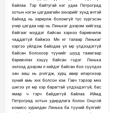
байлаа. Тэр байтугай нэг удаа Петроград
хотын нэгэн цагдаагийн эхнэрийг хүнд өвчтэй
байхад нь хариулж боломгүй тус хүргэсэн
учир цагдаа нар нь Ленькаг дээрэм хийгээд
байгааг мэддэг байсан хэрнээ баривчилж
чаддаггүй байжээ. Мөн нөгөө талаар Ленькаг
хэргээ үйлдэж байхдаа ул мөр үлдээдэггүй
байсан болохоор түүнийг шууд таамгаар
баривчлах хэцүү байсан гэдэг. Ленька
эхлээд дээрэм л хийдэг байсан бол сүүлдээ
зан ааш нь өөрчлөгдөж, хурц авир илэрснээр
хүний амь хөнөөх болсон юм. Гэвч тэрээр өмнөх
шигээ ул мөрөө хэр барагтай үлдээдэггүй, бас
ямар ч гэрч байдаггүй байлаа. Иймд
Петроград хотын удирдлага болон Онцгой
комисс хуралдан Ленька ба түүний бүлгийг