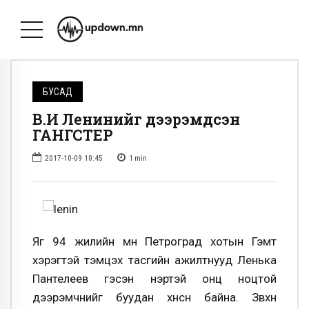
БУСАД
В.И Ленинийг дээрэмдсэн
ГАНГСТЕР
2017-10-09 10:45
1
min
Яг 94 жилийн өмнө Петроград хотын Гэмт
хэрэг­тэй тэмцэх тасгийн ажилтнууд Ленька
Пантелеев гэсэн нэртэй онц ноцтой
дээрэмчнийг буудан хөнөөсөн байна. Зөвхөн