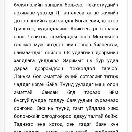
бүлэглэлийн заншил болжээ. Чекистүүдийн
архиваас үзэхэд Л.Пантелеев хагас жилийн
дотор ангийн арьс зардаг Богасевич, доктор
Грильхес, худалдаачин Аникеев, рестораны
эзэн Левитов, ломбардны эзэн Мехельсон
гэх мэт муж, хотдоо өөрийн гэсэн бизнестэй,
наймаачдыг онилон 68 удаагийн дээрмийн
халдлага үйлджээ. Заримыг нь бүр удаа
дараа дээрэмдсэн тохиолдол гарчээ.
Ленька бол эмэгтэй хүний сэтгэлийг татаж
чаддаг нэгэн байв. Түүнд уулздаг маш олон
эмэгтэй байсан бөгөөд тэрээр ийм
бүсгүйчүүдээ голдуу баячуудын хүрээнээс
сонгоно. Энэ нь түүнд гэмт үйлдлээ хийх
боломжийг олгодгоороо давуу талтай байж.
Тэднээс энэ хотод хэн гэдэг баян хүн
амьдардаг, ямар хүмүүстэй холбоотой