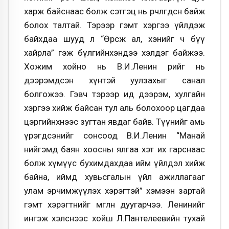
харж байснаас болж сэтгэц нь өөрчлөгдсөн байж
болох талтай. Тэрээр гэмт хэргээ үйлдэж
байхдаа шууд л “Өрсөж ал, хэнийг ч бүү
хайрла” гэж бүлгийнхэндээ хэлдэг байжээ.
Хожим хойно нь В.И.Ленин өөрийг нь
дээрэмдсэн хүнтэй уулзахыг санал
болгожээ. Гэвч тэрээр ид дээрэм, хулгайн
хэргээ хийж байсан тул аль болохоор цагдаа
цэргийнхнээс зугтан явдаг байв. Түүнийг амь
үрэгдсэнийг сонсоод В.И.Ленин “Манай
нийгэмд баян хоосны ялгаа хэт их гарснаас
болж хүмүүс бухимдахдаа ийм үйлдэл хийж
байна, иймд хувьсгалын үйл ажиллагааг
улам эрчимжүүлэх хэрэгтэй” хэмээн зартай
гэмт хэрэгтнийг өмгөөлөн дуугарчээ. Ленинийг
ингэж хэлснээс хойш Л.Пантелеевийн тухай