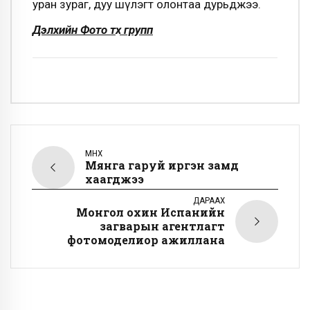
уран зураг, дуу шүлэгт олонтаа дурьджээ.
Дэлхийн Фото түүх групп
ӨМНӨХ
Мянга гаруй иргэн замд
хаагджээ
ДАРААХ
Монгол охин Испанийн
загварын агентлагт
фотомоделиор ажиллана