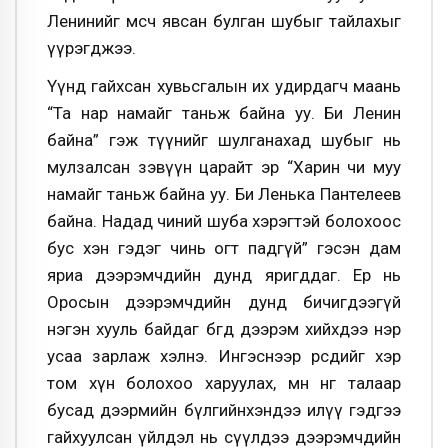
Ленинийг өмсч явсан булган шубыг тайлахыг
үүрэгджээ.
Үүнд гайхсан хувьсгалын их удирдагч маань
“Та нар намайг таньж байна уу. Би Ленин
байна” гэж түүнийг шулганахад шубыг нь
мулзалсан зэвүүн царайт эр “Харин чи муу
намайг таньж байна уу. Би Ленька Пантелеев
байна. Надад чиний шуба хэрэгтэй болохоос
бус хэн гэдэг чинь огт падгүй” гэсэн дам
яриа дээрэмчдийн дунд яригддаг. Ер нь
Оросын дээрэмчдийн дунд бичигдээгүй
нэгэн хууль байдаг бөгөөд дээрэм хийхдээ нэр
усаа зарлаж хэлнэ. Ингэснээр өөрсдийгөө хэр
том хүн болохоо харуулах, мөн нөгөө талаар
бусад дээрмийн бүлгийнхэндээ илүү гэдгээ
гайхуулсан үйлдэл нь сүүлдээ дээрэмчдийн