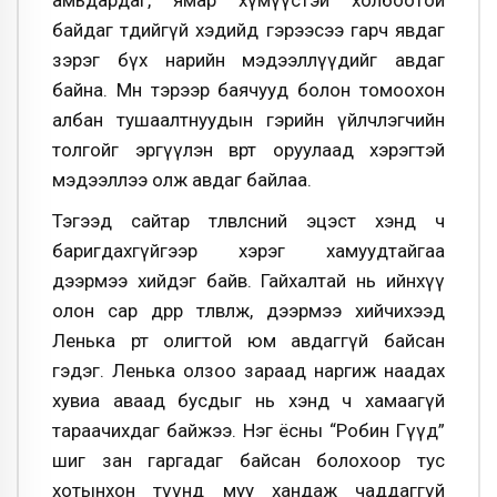
байдаг төдийгүй хэдийд гэрээсээ гарч явдаг
зэрэг бүх нарийн мэдээллүүдийг авдаг
байна. Мөн тэрээр баячууд болон томоохон
албан тушаалтнуудын гэрийн үйлчлэгчийн
толгойг эргүүлэн өвөртөө оруулаад хэрэгтэй
мэдээллээ олж авдаг байлаа.
Тэгээд сайтар төлөвлөсний эцэст хэнд ч
баригдахгүйгээр хэрэг хамуудтайгаа
дээрмээ хийдэг байв. Гайхалтай нь ийнхүү
олон сар өдрөөр төлөвлөж, дээрмээ хийчихээд
Ленька өөртөө олигтой юм авдаггүй байсан
гэдэг. Ленька олзоо зараад наргиж наадах
хувиа аваад бусдыг нь хэнд ч хамаагүй
тараачихдаг байжээ. Нэг ёсны “Робин Гүүд”
шиг зан гаргадаг байсан болохоор тус
хотынхон түүнд муу хандаж чаддаггүй