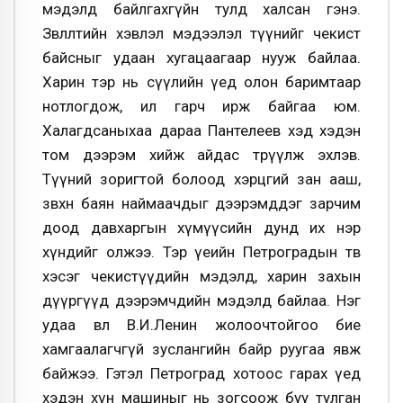
мэдэлд байлгахгүйн тулд халсан гэнэ.
Зөвлөлтийн хэвлэл мэдээлэл түүнийг чекист
байсныг удаан хугацаагаар нууж байлаа.
Харин тэр нь сүүлийн үед олон баримтаар
нотлогдож, ил гарч ирж байгаа юм.
Халагдсаныхаа дараа Пантелеев хэд хэдэн
том дээрэм хийж айдас төрүүлж эхлэв.
Түүний зоригтой болоод хэрцгий зан ааш,
зөвхөн баян наймаачдыг дээрэмддэг зарчим
доод давхаргын хүмүүсийн дунд их нэр
хүндийг олжээ. Тэр үеийн Петроградын төв
хэсэг чекистүүдийн мэдэлд, харин захын
дүүргүүд дээрэмчдийн мэдэлд байлаа. Нэг
удаа өвөл В.И.Ленин жолоочтойгоо бие
хамгаалагчгүй зуслангийн байр руугаа явж
байжээ. Гэтэл Петроград хотоос гарах үед
хэдэн хүн машиныг нь зогсоож буу тулган