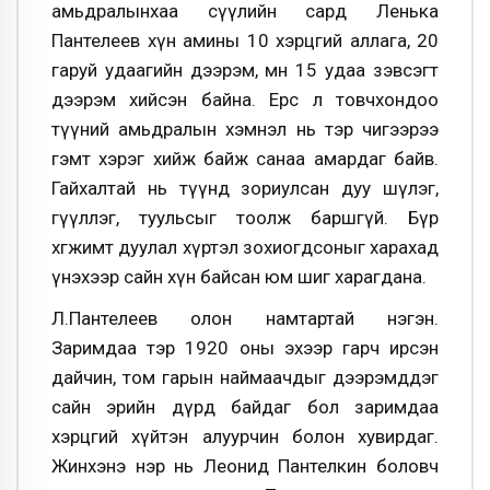
амьдралынхаа сүүлийн сард Ленька
Пантелеев хүн амины 10 хэрцгий аллага, 20
гаруй удаагийн дээрэм, мөн 15 удаа зэвсэгт
дээрэм хийсэн байна. Ерөөсөө л товчхондоо
түүний амьдралын хэмнэл нь тэр чигээрээ
гэмт хэрэг хийж байж санаа амардаг байв.
Гайхалтай нь түүнд зориулсан дуу шүлэг,
өгүүллэг, туульсыг тоолж баршгүй. Бүр
хөгжимт дуулал хүртэл зохиогдсоныг харахад
үнэхээр сайн хүн байсан юм шиг харагдана.
Л.Пантелеев олон намтартай нэгэн.
Заримдаа тэр 1920 оны эхээр гарч ирсэн
дайчин, том гарын наймаачдыг дээрэмддэг
сайн эрийн дүрд байдаг бол заримдаа
хэрцгий хүйтэн алуурчин болон хувирдаг.
Жинхэнэ нэр нь Леонид Пантелкин боловч