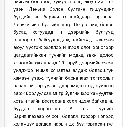
нийгэм болооод хүмүүст онц аюултай гэж
үзэн, Ленька болон бүлгийн гишүүдийг
бүгдийг нь баривчлах шийдвэр гаргалаа.
Ленькагийн бүлгийн нөлөөгөөр Петроград болон
бусад хотуудад ч дээрмийн бүлгүүд
олноороо байгуулагдаж, нийгэмд жинхэнэ
аюул үүсгэж эхэллээ. Ингээд олон хоногоор
цагдаагийнхан түүнийг мөрдөхөд зөвхөн долоо
хоногийн хугацаанд 10 гаруй дээрмийн хэрэг
үйлджээ. Иймд хяналтаа алдаж болзошгүй
хэмээн үзэж, түүнийг баривчлах тогтоолыг
яаралтай гаргуулан дээрэмдсэн эд зүйлсээ
зарж борлуулсан мөнгөөрөө бүлгийнхээ хамуудтай
хотын төвийн ресторанд хоол идэж байхад нь
буудан хороожээ. Уг нь түүнийг
баривчлахаар очсон боловч тэрээр нэлээд
халамцуу цагдаа нарын өөдөөс буу гаргасан тул