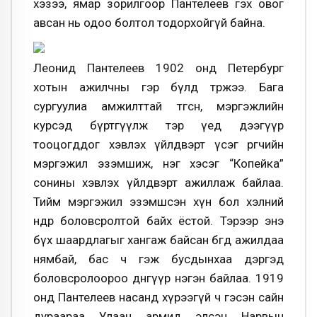
хэзээ, ямар зорилгоор Пантелеев гэх овог
авсан нь одоо болтол тодорхойгүй байна.
Леонид Пантелеев 1902 онд Петербург
хотын ажилчны гэр бүлд төржээ. Бага
сургуулиа амжилттай төгсөн, мэргэжлийн
курсэд бүртгүүлж тэр үед дээгүүр
тооцогддог хэвлэх үйлдвэрт үсэг өрөгчийн
мэргэжил эзэмшиж, нэг хэсэг “Копейка”
сонины хэвлэх үйлдвэрт ажиллаж байлаа.
Тийм мэргэжил эзэмшсэн хүн бол хэлний
өндөр боловсролтой байх ёстой. Тэрээр энэ
бүх шаардлагыг хангаж байсан бөгөөд ажилдаа
нямбай, бас ч гэж бусдынхаа дэргэд
боловсролоороо дөнгүүр нэгэн байлаа. 1919
онд Пантелеев насанд хүрээгүй ч гэсэн сайн
дураараа Улаан армид элсэн Нарвын