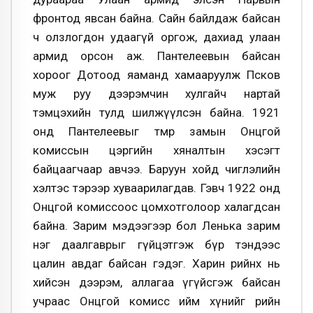
фронтод явсан байна. Сайн байлдаж байсан
ч олзлогдон удаагүй оргож, дахиад улаан
армид орсон аж. Пантелеевын байсан
хороог Дотоод яаманд хамааруулж Псков
муж руу дээрэмчин хулгайч нартай
тэмцэхийн тулд шилжүүлсэн байна. 1921
онд Пантелеевыг төмөр замын Онцгой
комиссын цэргийн хяналтын хэсэгт
байцаагчаар авчээ. Баруун хойд чиглэлийн
хэлтэс тэрээр хуваарилагдав. Гэвч 1922 онд
Онцгой комиссоос цомхотголоор халагдсан
байна. Зарим мэдээгээр бол Ленька зарим
нэг даалгаврыг гүйцэтгэж бүр тэндээс
цалин авдаг байсан гэдэг. Харин өөрийнх нь
хийсэн дээрэм, аллагаа үгүйсгэж байсан
учраас Онцгой комисс ийм хүнийг өөрийн