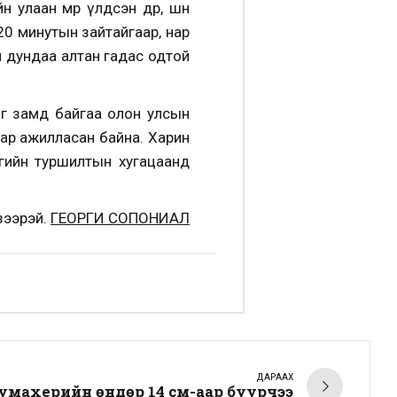
лаан мөр үлдсэн өдөр, шөнө
20 минутын зайтайгаар, нар
н дундаа алтан гадас одтой
ог замд байгаа олон улсын
хаар ажилласан байна. Харин
агийн туршилтын хугацаанд
зээрэй.
ГЕОРГИ СОПОНИАЛ
ДАРААХ
махерийн өндөр 14 см-аар буурчээ