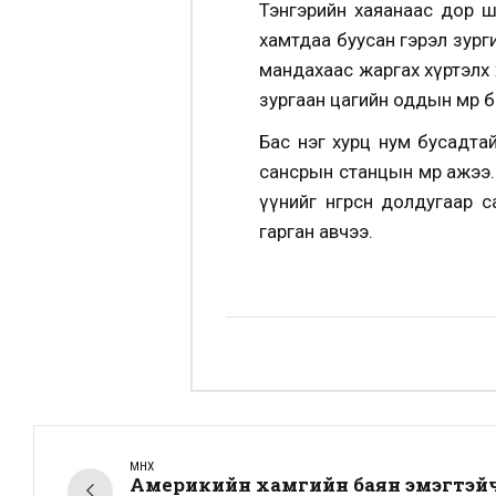
Тэнгэрийн хаяанаас дор шө
хамтдаа буусан гэрэл зург
мандахаас жаргах хүртэлх 
зургаан цагийн оддын мөр 
Бас нэг хурц нум бусадта
сансрын станцын мөр ажээ. 
үүнийг өнгөрсөн долдугаа
гарган авчээ.
ӨМНӨХ
Америкийн хамгийн баян эмэгтэйч