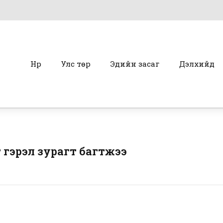
Нүүр
Улс төр
Эдийн засаг
Дэлхийд
г гэрэл зурагт багтжээ