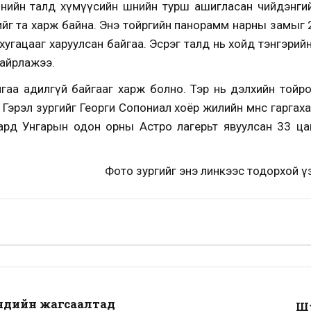
нийн талд хүмүүсийн шөнийн турш ашигласан чийдэнгийн у
ийг та харж байна. Энэ тойргийн панорамм нарны замыг 
хугацааг харуулсан байгаа. Эсрэг талд нь хойд тэнгэрий
байрлажээ.
йгаа адилгүй байгааг харж болно. Тэр нь дэлхийн тойр
Гэрэл зургийг Георги Сопониал хоёр жилийн өмнөөс гарга
р сард Унгарын одон орны Астро лагерьт явуулсан 33 ц
Фото зургийг энэ линкээс тодорхой ү
үүдийн жагсаалтад
Шу