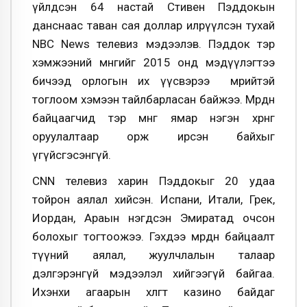
үйлдсэн 64 настай Стивен Пэддокын
данснаас таван сая доллар илрүүлсэн тухай
NBC News телевиз мэдээлэв. Пэддок тэр
хэмжээний мөнгийг 2015 онд мэдүүлэгтээ
бичээд орлогын их үүсвэрээ мөрийтэй
тоглоом хэмээн тайлбарласан байжээ. Мөрдөн
байцаагчид тэр мөнгө ямар нэгэн хөрөнгө
оруулалтаар орж ирсэн байхыг
үгүйсгэсэнгүй.
CNN телевиз харин Пэддокыг 20 удаа
тойрон аялал хийсэн. Испани, Итали, Грек,
Иордан, Араын нэгдсэн Эмиратад очсон
болохыг тогтоожээ. Гэхдээ мөрдөн байцаалт
түүний аялал, жуулчлалын талаар
дэлгэрэнгүй мэдээлэл хийгээгүй байгаа.
Ихэнхи агаарын хөлөгт казино байдаг