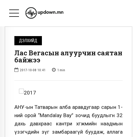
ДЭЛХИЙД
Лас Вегасын алуурчин саятан
байжээ
2017-10-08 10:41
1
min
АНУ-ын Татварын алба аравдугаар сарын 1-
ний орой “Mandalay Bay” зочид буудлыгн 32
дахь давхраас кантри хөгжмийн наадмын
үзэгчдийн зүг замбараагүй буудаж, аллага