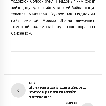
тодорхой болсон зүйл. Пэддокыг ийм хэрэг
хийхэд юу түлхсэнийг мэдэхгүй байна гэж уг
телевиз мэдээлэв. Үүнээс өмнө Пэддокын
найз эмэгтэй Мэрила Дэнли алуурчныг
томоотой халамжтай хүн гэж нэрлэсэн
байсан юм.
ӨМНӨХ
Исламын дайчдын Европт
эргэн ирэх чиглэлийг
тогтоожээ
ДАРААХ