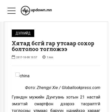
ДЭЛХИЙД
Хятад бүсгүй гар утсаар сохор
болтолоо тогложээ
2017-10-08 10:57
1
min
Фото: Zhengyi Xie / Globallookpress.com
Гуандун мужийн Дунгуань хотын 21 настай
эмэгтэй смартфон дээрээ тасралтгүй
тоглосны улмаас баруун нүднийхээ харааг