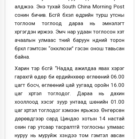
алджээ. Энэ тухай South China Morning Post
сонин бичив. Бүсгүй бүхэл өдрийн турш утсны
тоглоом тоглоод дараа нь эмнэлэгт
хүргэгдэн иржээ. Эмч нар удаан тоглосон хэт
ачаалын улмаас түүний баруун нүдний торон
бүрхүүл гэмтсэн “окклюзи” гэсэн онош тавьсан
байна.
Харин тэр бүсгүй “Надад ажилдаа явах хэрэг
гарахгүй өдөр би ердийнхөөр өглөөний 06.00
цагт босч, өглөөний цай уугаад оройн 16.00
цаг хүртэл тоглодог. Дараа нь дахин
хооллоод хэсэг зуур унтаад шөнийн 01.00
цаг хүртэл тоглодог хэмээн ярьжээ. Өнгөрсөн
дөрөвдүгээр сард Циндао хотын 14 настай
охин гар утсаар тасралтгүй тоглосны улмаас
нуруу нь муруйж хүзүүндээ том гэмтэл авсан