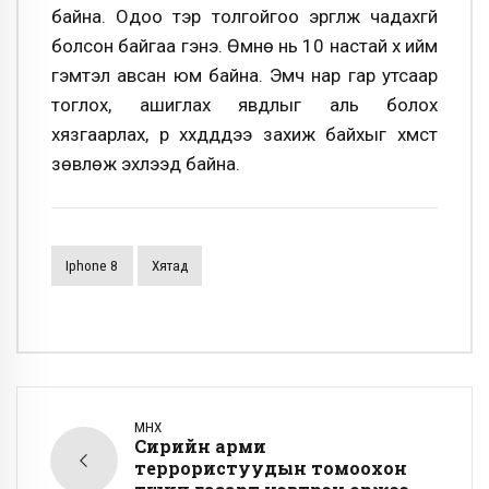
байна. Одоо тэр толгойгоо эргүүлж чадахгүй
болсон байгаа гэнэ. Өмнө нь 10 настай хүү ийм
гэмтэл авсан юм байна. Эмч нар гар утсаар
тоглох, ашиглах явдлыг аль болох
хязгаарлах, үр хүүхдүүддээ захиж байхыг хүмүүст
зөвлөж эхлээд байна.
Iphone 8
Хятад
ӨМНӨХ
Сирийн арми
террористуудын томоохон