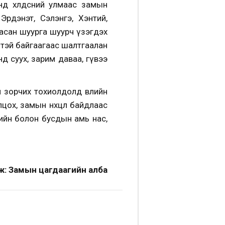
дөө хөлдсөний улмаас замын
Эрдэнэт, Сэлэнгэ, Хэнтий,
цасан шуурга шуурч үзэгдэх
лтэй байгаагаас шалтгаалан
д суух, зарим даваа, гүвээ
й зорчих тохиолдолд өвлийн
лцох, замын нөхцөл байдлаас
рийн болон бусдын амь нас,
ж: Замын цагдаагийн алба