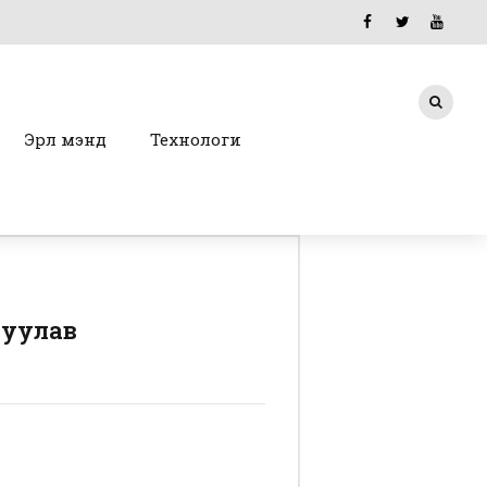
Эрүүл мэнд
Технологи
руулав