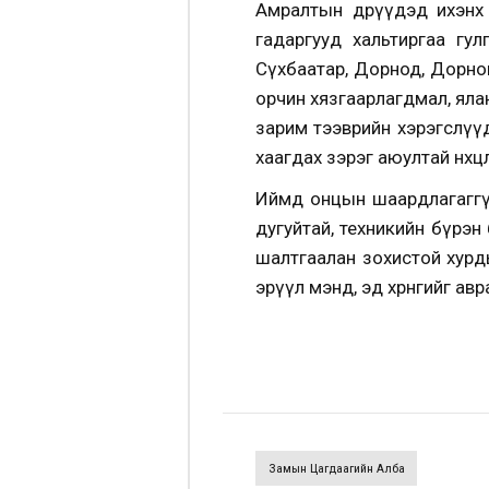
Амралтын өдрүүдэд ихэнх н
гадаргууд хальтиргаа гул
Сүхбаатар, Дорнод, Дорног
орчин хязгаарлагдмал, яла
зарим тээврийн хэрэгслүүд
хаагдах зэрэг аюултай нөхц
Иймд онцын шаардлагаггүй 
дугуйтай, техникийн бүрэн 
шалтгаалан зохистой хурды
эрүүл мэнд, эд хөрөнгийг ав
Замын Цагдаагийн Алба