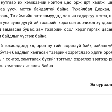
утгаар их хэмжээний нойтон цас орж өдөртөө хайлж, шөнө
гаа үүсч, мөстсөн байдалтай байна. Тухайлбал Дархан, 
овь, Төв аймгийн автозамуудад замын гадаргуу мөстсөн, 
нгуяа зуны дугуйтай тээврийн хэрэгсэл зорчиход хүндрэ
 замаасаа буцах, зам тээврийн осол, хэрэг гаргах, цасан
өл байдлыг үүсгэж байна.
тохиолдолд хөдөө, орон нутгийг зорихгүй байх, зайлшгү
бүтэн байдлыг хангасан тээврийн хэрэгслээр хөдөлгөөн оро
г сонгох, хамггалах бүсийг тогтмол хэрэглэх зэргээр өө
ран хамгаалахыг зөвлөж байна.
Эх сурвал