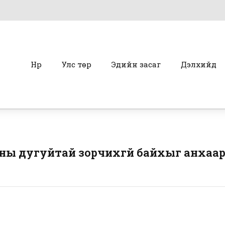
Нүүр
Улс төр
Эдийн засаг
Дэлхийд
уны дугуйтай зорчихгүй байхыг анхаа