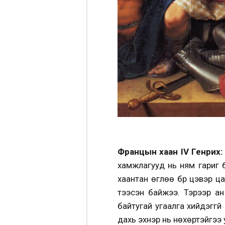
Францын хаан
IV Генрих
хамжлагууд нь ням гариг б
хаантан өглөө бүр цэвэр ц
тээсэн байжээ. Тэрээр ан
байтугай угаалга хийдэггүй
дахь эхнэр нь нөхөртэйгээ 