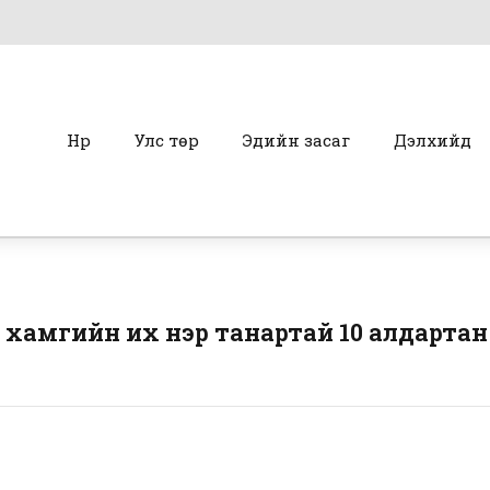
Нүүр
Улс төр
Эдийн засаг
Дэлхийд
х хамгийн их үнэр танартай 10 алдартан