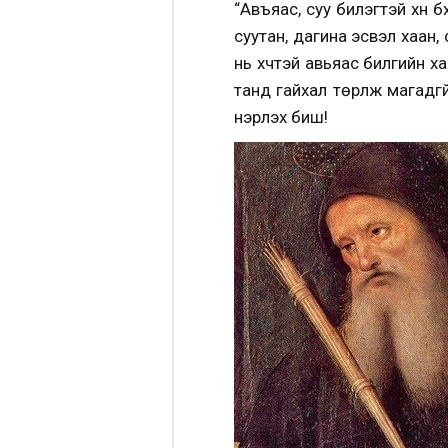
“Авъяас, суу билэгтэй хүн 
суутан, дагина эсвэл хаан,
нь хүчтэй авьяас билгийн 
танд гайхал төрүүлж магадг
үнэрлэх биш!