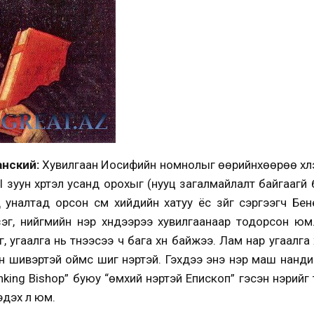
анский:
Хувилгаан Иосифийн номнолыг өөрийнхөөрөө хү
I зуун хүртэл усанд орохыг (нууц загалмайлалт байгаагүй б
д уналтад орсон сүм хийдийн хатуу ёс зүйг сэргээгч Б
зэг, нийгмийн нэр хүндээрээ хувилгаанаар тодорсон ю
угаалга нь түүнээсээ ч бага хүн байжээ. Лам нар угаалга 
 шивэртэй оймс шиг үнэртэй. Гэхдээ энэ үнэр маш нанд
inking Bishop” буюу “өмхий үнэртэй Епископ” гэсэн нэрий
эдэх л юм.