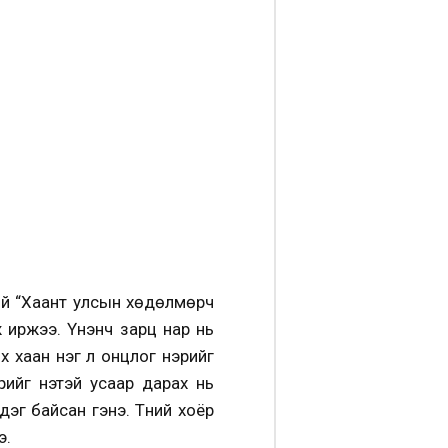
ий “Хаант улсын хөдөлмөрч
ж иржээ. Үнэнч зарц нар нь
 хаан нэг л онцлог үнэрийг
ийг үнэтэй усаар дарах нь
эг байсан гэнэ. Түүний хоёр
э.