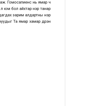
ш аж. Гомосапиенс нь ямар ч
 л юм бол айхтар үнэр танар
рдагдах зарим алдартны нэр
нуудыг Та ямар хамар дүүрэн