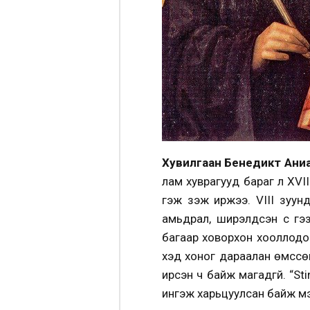
Хувилгаан
Бенедикт Ани
лам хуврагууд бараг л XVII
гэж үзэж иржээ. VIII зуун
амьдрал, ширэлдсэн үс гэ
багаар ховорхон хооллодог, 
хэд хоног дараалан өмссөн
ирсэн ч байж магадгүй. “St
ингэж харьцуулсан байж м