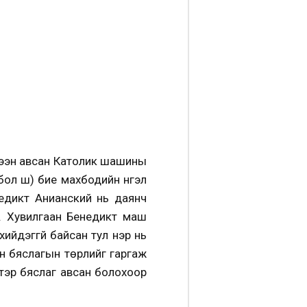
лээн авсан Католик шашины
ол шүү) бие махбодийн нүгэл
енедикт Анианский нь даянч
м. Хувилгаан Бенедикт маш
хийдэггүй байсан тул үнэр нь
ин бяслагын төрлийг гаргаж
г тэр бяслаг авсан болохоор