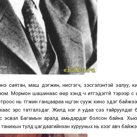
нэ саятан, маш дэгжин, нисгэгч, үзэсгэлэнтэй залуу, 
 юм. Мормон шашинаас өөр хэнд ч итгэдэггүй тэрээр сү
троос нь түгжин ганцаараа нүцгэн сууж кино үздэг байжэ
вахаас эрс татгалздаг. Жилд нэг л удаа үсээ тайруулда
с эсвэл Багамын аралд амьдардаг болсон байна. Хьюз
г танихын тулд цагдаагийнхан хурууных нь хээг авч байжэ