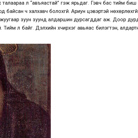
бүх талаараа л “авъяастай” гэж ярьдаг. Гэвч бас тийм би
 од байсан ч халхавч болохгүй. Ариун цэвэртэй нөхөрлөхгүй
хажуугаар зуун зуунд алдаршин дурсагддаг аж. Доор ду
үй. Тийм л байг. Дэлхийн хүчирхэг авьяас билэгтэн, алдарт