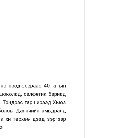
кино продюсераас 40 кг-ын
ү шоколад, салфетик бариад
э. Тэндээс гарч ирээд Хьюз
г болов. Даянчийн амьдралд
 хүн төрхөө дээд зэргээр
э.