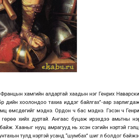
:
Францын хамгийн алдартай хаадын нэг Генрих Наварск
үр үдийн хоолондоо тахиа иддэг байлгах”-аар зарлигда
амц өмсдөгийг мэднэ. Ордон ч бас мэднэ. Гэсэн ч Генрих
 гөрөө хийх дуртай. Ангаас буцаж ирэхдээ амьтны үнэр
 байж. Хааныг нууц амрагууд нь үхсэн сэгийн үнэртэй гэлцд
унтахын тулд үнэртэй усанд “шумбах” шиг л болдог байжэ