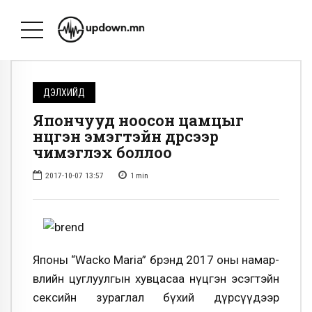
ДЭЛХИЙД
Япончууд ноосон цамцыг
нүцгэн эмэгтэйн дүрсээр
чимэглэх боллоо
2017-10-07 13:57
1
min
Японы “Wacko Maria” брэнд 2017 оны намар-
өвлийн цуглуулгын хувцасаа нүцгэн эсэгтэйн
сексийн зураглал бүхий дүрсүүдээр