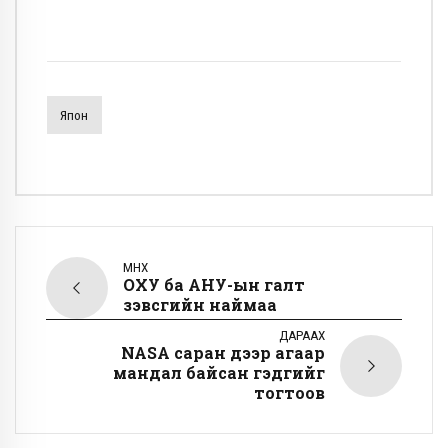
Япон
ӨМНӨХ
ОХУ ба АНУ-ын галт
зэвсгийн наймаа
ДАРААХ
NASA саран дээр агаар
мандал байсан гэдгийг
тогтоов