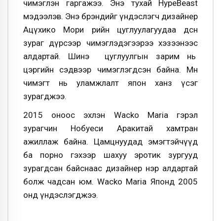
чимэглэн гаргажээ. Энэ тухай HypeBeast
мэдээлэв. Энэ брэндийг үндэслэгч дизайнер
Ацүхико Мори өөрийн цуглуулагуудаа өдөөсөн
зураг дүрсээр чимэглэдэгээрээ хэзээнээс
алдартай. Шинэ цуглуулгын зарим нь
цэргийн сэдвээр чимэглэгдсэн байна. Мөн
чимэгт нь уламжлалт япон ханз үсэг
зурагджээ.
2015 оноос эхлэн Wacko Maria гэрэл
зурагчин Нобуеси Аракитай хамтран
ажиллаж байна. Цамцнуудад эмэгтэйчүүд
ба порно гэхээр шахуу эротик зургууд
зурагдсан байснаас дизайнер нэр алдартай
болж чадсан юм. Wacko Maria Японд 2005
онд үндэслэгджээ.