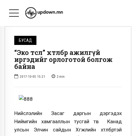
БУСАД
“Эко төсөл” хөтөлбөр ажилгүй
иргэдийг орлоготой болгож
байна
2017-10-05 15:21
2
min
Нийслэлийн Засаг даргын дэргэдэх
Ниймгийн хамгааллын тусгай төв Канад
улсын Элчин сайдын Хөгжлийн хөтөлбөртэй