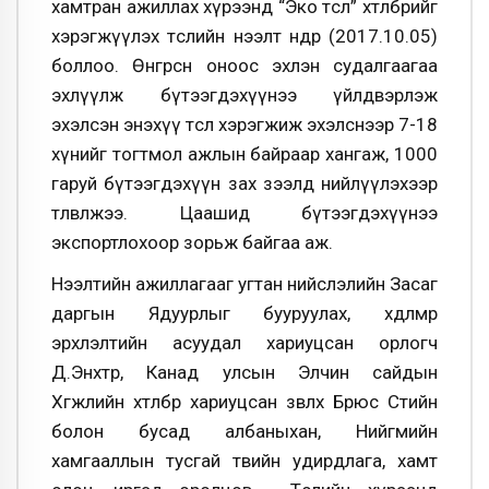
хамтран ажиллах хүрээнд “Эко төсөл” хөтөлбөрийг
хэрэгжүүлэх төслийн нээлт өнөөдөр (2017.10.05)
боллоо. Өнгөрсөн оноос эхлэн судалгаагаа
эхлүүлж бүтээгдэхүүнээ үйлдвэрлэж
эхэлсэн энэхүү төсөл хэрэгжиж эхэлснээр 7-18
хүнийг тогтмол ажлын байраар хангаж, 1000
гаруй бүтээгдэхүүн зах зээлд нийлүүлэхээр
төлөвлөжээ. Цаашид бүтээгдэхүүнээ
экспортлохоор зорьж байгаа аж.
Нээлтийн ажиллагааг угтан нийслэлийн Засаг
даргын Ядуурлыг бууруулах, хөдөлмөр
эрхлэлтийн асуудал хариуцсан орлогч
Д.Энхтөр, Канад улсын Элчин сайдын
Хөгжлийн хөтөлбөр хариуцсан зөвлөх Брюс Стийн
болон бусад албаныхан, Нийгмийн
хамгааллын тусгай төвийн удирдлага, хамт