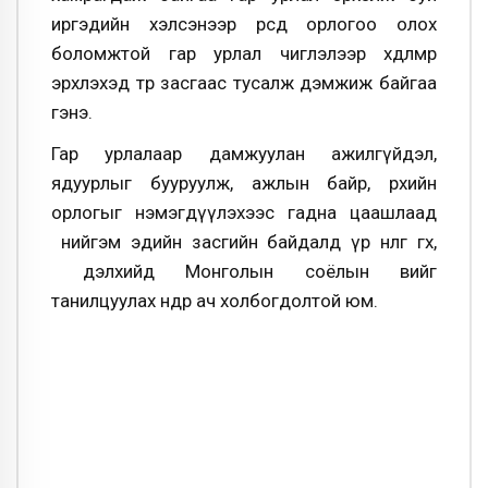
иргэдийн хэлсэнээр өөрсдөө орлогоо олох
боломжтой гар урлал чиглэлээр хөдөлмөр
эрхлэхэд төр засгаас тусалж дэмжиж байгаа
гэнэ.
Гар урлалаар дамжуулан ажилгүйдэл,
ядуурлыг бууруулж, ажлын байр, өрхийн
орлогыг нэмэгдүүлэхээс гадна цаашлаад
нийгэм эдийн засгийн байдалд үр нөлөөгөө өгөх,
дэлхийд Монголын соёлын өвийг
танилцуулах өндөр ач холбогдолтой юм.