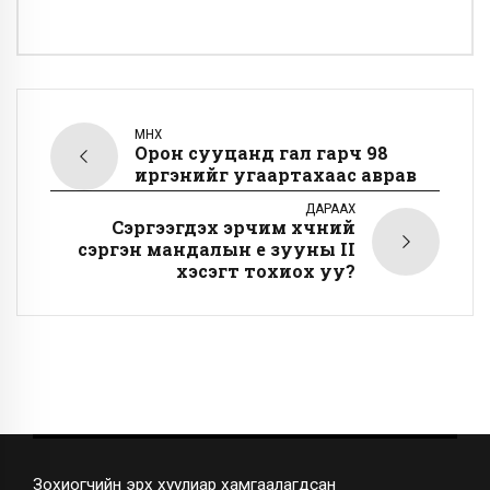
ӨМНӨХ
Орон сууцанд гал гарч 98
иргэнийг угаартахаас аврав
ДАРААХ
Сэргээгдэх эрчим хүчний
сэргэн мандалын үе зууны II
хэсэгт тохиох уу?
Зохиогчийн эрх хуулиар хамгаалагдсан