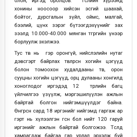
олон, иргэд оролцов. Төслийн хүрээнд
хонины ноосоор хийсэн эсгий шаахай,
бойтог, дурсгалын зүйл, оймс, малгай,
бээлий, цүнх зэрэг бүтээгдэхүүнийг зах
зээлд 10.000-40.000 мянган төгрөгийн үнээр
борлуулж эхэлжээ.
Тус төв нь гэр оронгүй, нийслэлийн нутаг
дэвсгэрт байрлах төвлөрсөн хогийн цэгүүд
болон томоохон худалдааны төв, орон
сууцны хогийн цэгүүд, орц дулааны хонгилд
хоноглодог иргэдэд 12 төрлийн багц
үйлчилгээ үзүүлж, мэргэшилүүлэн ажлын
байртай болгон нийгэмшүүлдэг байна.
Өнгөрсөн сард 18 иргэнийг нийгэмд гаргаж ар
гэрт нь хүлээлгэн өгсөн бол нийт 120 гаруй
иргэнийг ажлын байртай болгожээ. Төсөлд
хамрагдаж байгаа гар урлал эрхэлж буй