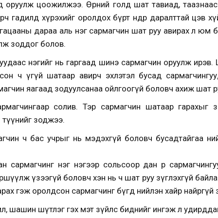
өнд оруулж цоожилжээ. Өрөөний голд шат тавиад, таазнаа
ч гадилд хүрэхийг оролдох бүрт өндөр даралттай цэв хү
гацааны дараа аль нэг сармагчин шат руу авирах л юм 
лж зоддог болов.
нгуудаас нэгийг нь гаргаад шинэ сармагчин оруулж ирэв.
сон ч үгүй шатаар авирч эхлэтэл бусад сармагчингуу
агчин яагаад зодуулсанаа ойлгоогүй боловч ахиж шат ру
сармагчингаар солив. Тэр сармагчин шатаар гарахыг за
 түүнийг зоджээ.
гчин ч бас учрыг нь мэдэхгүй боловч бусадтайгаа ни
н сармагчинг нэг нэгээр сольсоор дан өөр сармагчингу
шүүлж үзээгүй боловч хэн нь ч шат руу зүглэхгүй байлаа
рах гэж оролдсон сармагчинг бүгд нийлэн хайр найргүй 
л, шашин шүтлэг гэх мэт зүйлс биднийг ингэж л удирдда