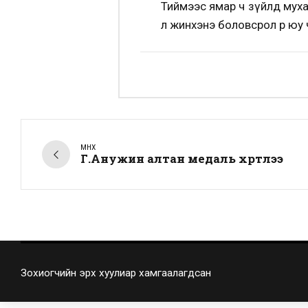
Тиймээс ямар ч зүйлд мухар
л жинхэнэ боловсрол өөр юу ч
ӨМНӨХ
Г.Анужин алтан медаль хүртлээ
Зохиогчийн эрх хуулиар хамгаалагдсан