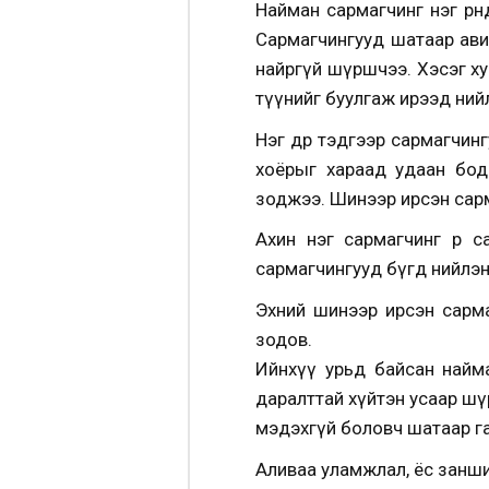
Найман сармагчинг нэг өрө
Сармагчингууд шатаар авир
найргүй шүршчээ. Хэсэг ху
түүнийг буулгаж ирээд ний
Нэг өдөр тэдгээр сармагчи
хоёрыг хараад удаан бод
зоджээ. Шинээр ирсэн сарм
Ахин нэг сармагчинг өөр 
сармагчингууд бүгд нийлэн
Эхний шинээр ирсэн сарма
зодов.
Ийнхүү урьд байсан найма
даралттай хүйтэн усаар шүр
мэдэхгүй боловч шатаар га
Аливаа уламжлал, ёс занши