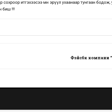
 сохроор итгэхээсээ өмнө эрүүл ухаанаар тунгаан бодож,
 биш !!!
Фэйсбүүк компани 