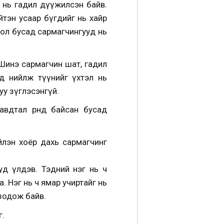
с нь гадил дүүжилсэн байв.
йтэн усаар бүгдийг нь хайр
бол бусад сармагчингууд нь
 Шинэ сармагчин шат, гадил
д нийлж түүнийг үхтэл нь
у зүглэсэнгүй.
вдтал өрөөнд байсан бусад
йлэн хоёр дахь сармагчинг
уд үлдэв. Тэдний нэг нь ч
. Нэг нь ч ямар учиртайг нь
зодож байв.
г.