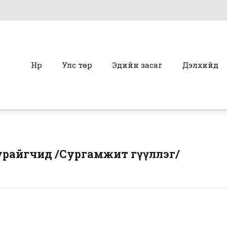
Нүүр
Улс төр
Эдийн засаг
Дэлхийд
урайгчид /Сургамжит өгүүллэг/