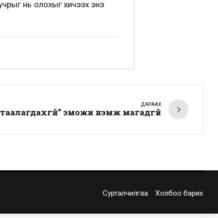
 учрыг нь олохыг хичээх энэ
ДАРААХ
“таалагдахгүй” эможи нэмж магадгүй
Сурталчилгаа
Холбоо барих