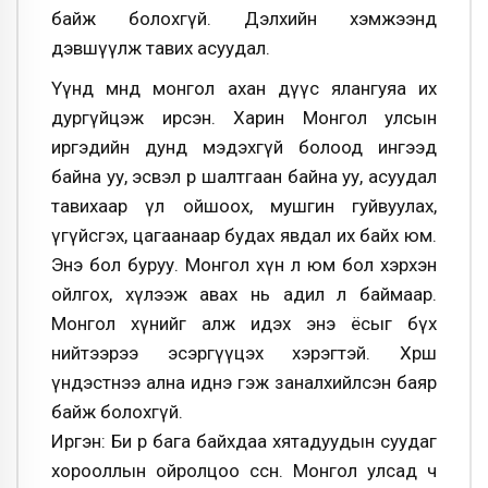
байж болохгүй. Дэлхийн хэмжээнд
дэвшүүлж тавих асуудал.
Үүнд өмнөд монгол ахан дүүс ялангуяа их
дургүйцэж ирсэн. Харин Монгол улсын
иргэдийн дунд мэдэхгүй болоод ингээд
байна уу, эсвэл өөр шалтгаан байна уу, асуудал
тавихаар үл ойшоох, мушгин гуйвуулах,
үгүйсгэх, цагаанаар будах явдал их байх юм.
Энэ бол буруу. Монгол хүн л юм бол хэрхэн
ойлгох, хүлээж авах нь адил л баймаар.
Монгол хүнийг алж идэх энэ ёсыг бүх
нийтээрээ эсэргүүцэх хэрэгтэй. Хөрш
үндэстнээ ална иднэ гэж заналхийлсэн баяр
байж болохгүй.
Иргэн: Би өөрөө бага байхдаа хятадуудын суудаг
хорооллын ойролцоо өссөн. Монгол улсад ч