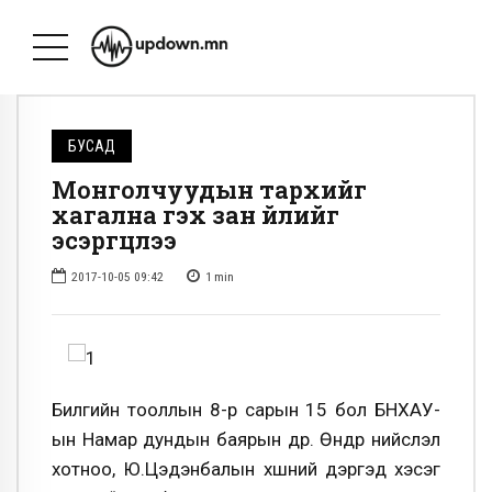
БУСАД
Монголчуудын тархийг
хагална гэх зан үйлийг
эсэргүүцлээ
2017-10-05 09:42
1
min
Билгийн тооллын 8-р сарын 15 бол БНХАУ-
ын Намар дундын баярын өдөр. Өнөөдөр нийслэл
хотноо, Ю.Цэдэнбалын хөшөөний дэргэд хэсэг