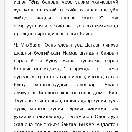
иргэн “Энэ баярын үеэр зарим ухамсаргүй
хүн монгол хүний тархийг хагалах зан үйл
хийдэг явдлыг таслан зогсооё” гэж
эсэргүүцлээ илэрхийлэв. Тус арга хэмжээнд
оролцсон иргэд ингэж ярьж байна.
Ч. Мөнхбаяр: Юань улсын үед Цагаан лянхуа
шашны бүлгийнхэн Намар дундын баярын
саран боов буюу еэвэнг түгээсэн, саран
боовыг шөнө идэхэд “Татаруудыг ал” гэсэн
зурвас дотроос нь гарч ирсэн, ингээд татар
буюу монголчуудыг алснаар Улаан
алчууртны бослого эхэлсэн гэсэн домог бий.
Түүнээс хойш еэвэн, тарвас дээр хүний нүүр
зурж, монгол хүний тархийг хагалъя гэж
уухайлан хагалж иддэг ёс үүссэн. Олон зуун
жил энэ ёсыг хийж байгаа. БНХАУ үндэстэн