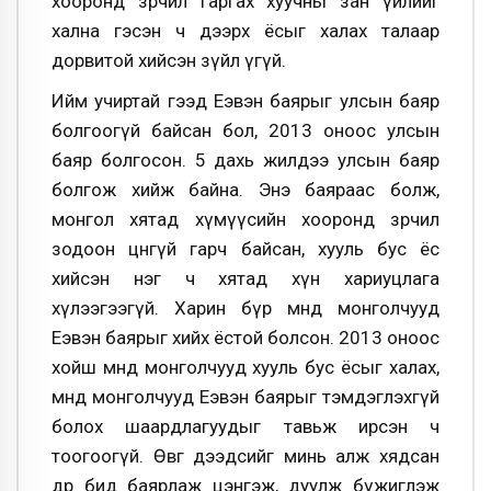
хооронд зөрчил гаргах хуучны зан үйлийг
хална гэсэн ч дээрх ёсыг халах талаар
дорвитой хийсэн зүйл үгүй.
Ийм учиртай гээд Еэвэн баярыг улсын баяр
болгоогүй байсан бол, 2013 оноос улсын
баяр болгосон. 5 дахь жилдээ улсын баяр
болгож хийж байна. Энэ баяраас болж,
монгол хятад хүмүүсийн хооронд зөрчил
зодоон цөөнгүй гарч байсан, хууль бус ёс
хийсэн нэг ч хятад хүн хариуцлага
хүлээгээгүй. Харин бүр өмнөд монголчууд
Еэвэн баярыг хийх ёстой болсон. 2013 оноос
хойш өмнөд монголчууд хууль бус ёсыг халах,
өмнөд монголчууд Еэвэн баярыг тэмдэглэхгүй
болох шаардлагуудыг тавьж ирсэн ч
тоогоогүй. Өвөг дээдсийг минь алж хядсан
өдөр бид баярлаж цэнгэж, дуулж бүжиглэж