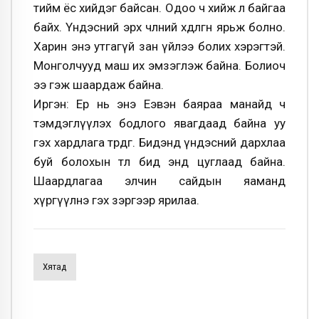
тийм ёс хийдэг байсан. Одоо ч хийж л байгаа
байх. Үндэсний эрх чөлөөний хөдөлгөөнөө ярьж болно.
Харин энэ утгагүй зан үйлээ болих хэрэгтэй.
Монголчууд маш их эмзэглэж байна. Болиоч
ээ гэж шаардаж байна.
Иргэн: Ер нь энэ Еэвэн баяраа манайд ч
тэмдэглүүлэх бодлого явагдаад байна уу
гэх хардлага төрдөг. Бидэнд үндэсний дархлаа
буй болохын төлөө бид энд цуглаад байна.
Шаардлагаа элчин сайдын яаманд
хүргүүлнэ гэх зэргээр ярилаа.
Хятад