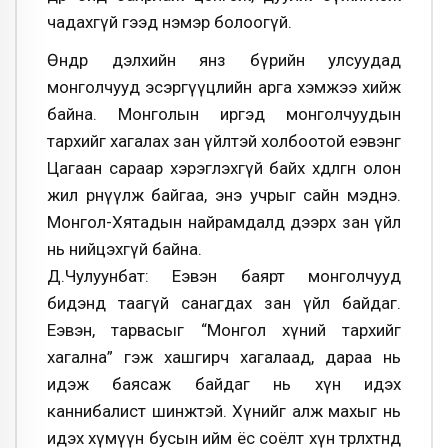
чадахгүй гээд нэмэр болоогүй.
Өнөөдөр дэлхийн янз бүрийн улсуудад
монголчууд эсэргүүцлийн арга хэмжээ хийж
байна. Монголын иргэд монголчуудын
тархийг хагалах зан үйлтэй холбоотой еэвэнг
Цагаан сараар хэрэглэхгүй байх хөдөлгөөн олон
жил өрнүүлж байгаа, энэ учрыг сайн мэднэ.
Монгол-Хятадын найрамдалд дээрх зан үйл
нь нийцэхгүй байна.
Д.Чулуунбат: Еэвэн баярт монголчууд
бидэнд таагүй санагдах зан үйл байдаг.
Еэвэн, тарвасыг “Монгол хүний тархийг
хагална” гэж хашгирч хагалаад, дараа нь
идэж баясаж байдаг нь хүн идэх
каннибалист шинжтэй. Хүнийг алж махыг нь
идэх хүмүүн бусын ийм ёс соёлт хүн төрөлхтөнд