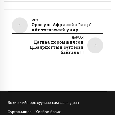
ӨМНӨХ
Орос улс Африкийн “их өр”-
ийг тэглэсний учир
ДАРААХ
Цагдаа доромжилсон
Ц.Баярцогтын сүтгэсэн
байгаль !!!
Зохиогчийн эрх хуулиар хамгаалагдсан
Сурталчилгаа
Холбоо барих