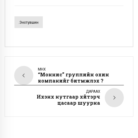
Ө.Энхтүвшин
ӨМНӨХ
“Моннис” группийн охин
компанийг битүүмжлэх үү?
ДАРААХ
Ихэнх нутгаар хүйтэрч
цасаар шуурна