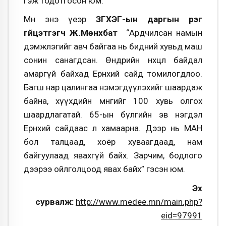
гэж тодотгосон юм.
Мөн энэ үеэр
ЗГХЭГ-ын даргын үүрэг
гүйцэтгэгч Ж.Мөнхбат
“Ардчилсан намын
дэмжлэгийг авч байгаа нь бидний хувьд маш
сонин санагдсан. Өнөөдрийн нөхцөл байдал
амаргүй байхад Ерөнхий сайд томилогдлоо.
Багш нар цалингаа нэмэгдүүлэхийг шаардаж
байна, хүүхдийн мөнгийг 100 хувь олгох
шаардлагатай. 65-ын бүлгийн эв нэгдэл
Ерөнхий сайдаас л хамаарна. Дээр нь МАН
бол талцаад, хоёр хуваагдаад, нам
байгуулаад явахгүй байх. Зарчим, бодлого
дээрээ ойлголцоод явах байх” гэсэн юм.
Эх
сурвалж:
http://www.medee.mn/main.php?
eid=97991