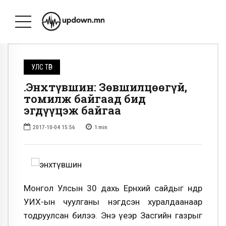
УЛС ТӨР
Ө.Энхтүвшин: Зөвшилцөөгүй,
томилж байгаад бид
эгдүүцэж байгаа
2017-10-04 15:56
1
min
Монгол Улсын 30 дахь Ерөнхий сайдыг өнөөдөр
УИХ-ын чуулганы нэгдсэн хуралдаанаар
тодруулсан билээ. Энэ үеэр Засгийн газрыг