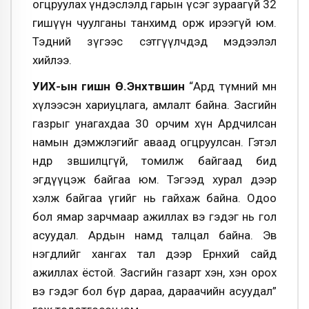
огцруулах үндэслэлд гарын үсэг зураагүй 32
гишүүн чуулганы танхимд орж ирээгүй юм.
Тэдний зүгээс сэтгүүлчдэд мэдээлэл
хийлээ.
УИХ-ын гишүүн Ө.Энхтүвшин
“Ард түмний өмнө
хүлээсэн хариуцлага, амлалт байна. Засгийн
газрыг унагахдаа 30 орчим хүн Ардчилсан
намын дэмжлэгийг аваад огцруулсан. Гэтэл
өнөөдөр зөвшилцөөгүй, томилж байгаад бид
эгдүүцэж байгаа юм. Тэгээд хурал дээр
хэлж байгаа үгийг нь гайхаж байна. Одоо
бол ямар зарчмаар ажиллах вэ гэдэг нь гол
асуудал. Ардын намд талцал байна. Эв
нэгдлийг хангах тал дээр Ерөнхий сайд
ажиллах ёстой. Засгийн газарт хэн, хэн орох
вэ гэдэг бол бүр дараа, дараачийн асуудал”