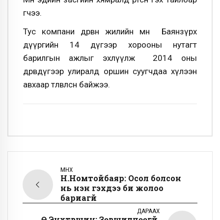
өгчээ.
Тус компани дөрвөн жилийн өмнө Баянзүрх
дүүргийн 14 дүгээр хорооны нутагт
барилгын ажлыг эхлүүлж 2014 оны
дөрөвдүгээр улиралд оршин суугчдаа хүлээн
авхаар төлөвлөсөн байжээ.
ӨМНӨХ
Н.Номтойбаяр: Осол болсон
нь үнэн гэхдээ би жолоо
бариагүй
ДАРААХ
Ө.Энхтүвшин: Зөвшилцөөгүй,