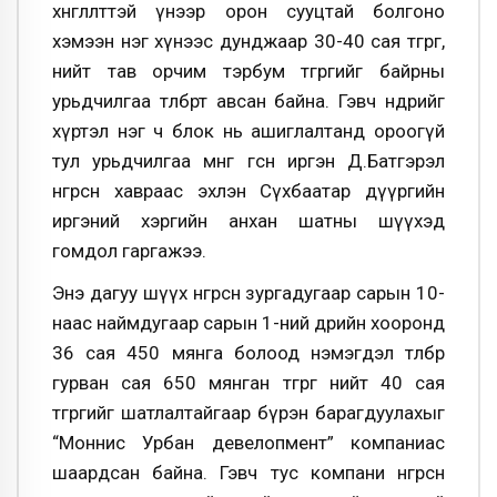
хөнгөлөлттэй үнээр орон сууцтай болгоно
хэмээн нэг хүнээс дунджаар 30-40 сая төгрөг,
нийт тав орчим тэрбум төгрөгийг байрны
урьдчилгаа төлбөрт авсан байна. Гэвч өнөөдрийг
хүртэл нэг ч блок нь ашиглалтанд ороогүй
тул урьдчилгаа мөнгөө өгсөн иргэн Д.Батгэрэл
өнгөрсөн хавраас эхлэн Сүхбаатар дүүргийн
иргэний хэргийн анхан шатны шүүхэд
гомдол гаргажээ.
Энэ дагуу шүүх өнгөрсөн зургадугаар сарын 10-
наас наймдугаар сарын 1-ний өдрийн хооронд
36 сая 450 мянга болоод нэмэгдэл төлбөр
гурван сая 650 мянган төгрөг нийт 40 сая
төгрөгийг шатлалтайгаар бүрэн барагдуулахыг
“Моннис Урбан девелопмент” компаниас
шаардсан байна. Гэвч тус компани өнгөрсөн