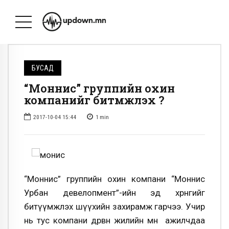
БУСАД
“Моннис” группийн охин
компанийг битүүмжлэх үү?
2017-10-04 15:44
1
min
“Моннис” группийн охин компани “Моннис
Урбан девелопмент”-ийн эд хөрөнгийг
битүүмжлэх шүүхийн захирамж гарчээ. Учир
нь тус компани дөрвөн жилийн өмнө ажилчдаа