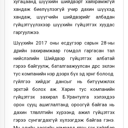
хугацаанд шүүхийн шийдвэрт хайхрамжгүй
хандаж биелүүлээгүй учир дахин шүүхэд
хандаж, шүүгчийн шийдвэрийг албадан
гүйцэтгүүлэхээр шүүхийн гүйцэтгэх хуудас
гаргуулжээ.
Шүүхийн 2017 оны есдүгээр сарын 28-ны
өдрийн захирамжаар гомдол гаргасан тал
нийслэлийн Шийдвэр гүйцэтгэх албатай
гэрээ байгуулж, баталгаажуулсан өдрөөс эхлэн
тус компанийн нэр дээрх бүх эд хөрөнгө болоод
гүйлгээ хийдэг дансыг нь битүүмжлэх
эрхтэй болох аж. Харин тус компанийн
гүйцэтгэх захирал Б.Урантулга хэлэхдээ
орон сууц ашиглалтанд ороогүй байгаа нь
дахин төлөвлөлтийн хүрээнд ажил гүйцэтгэх
гэрээ сунгагдахгүй хүлээгдэж байгаа гэнэ.
Мөн эдийн засгийн хямралд өртсөн гэх тайлбар