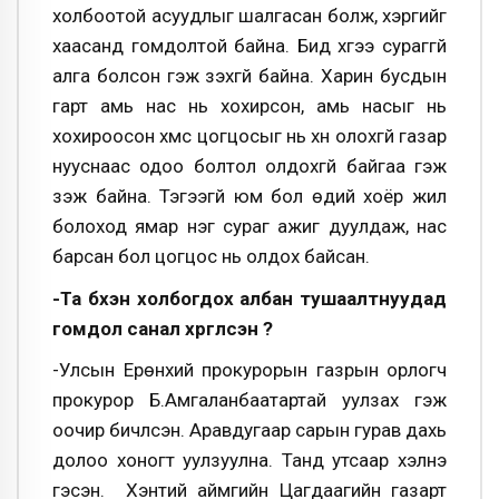
холбоотой асуудлыг шалгасан болж, хэргийг
хаасанд гомдолтой байна. Бид хүүгээ сураггүй
алга болсон гэж үзэхгүй байна. Харин бусдын
гарт амь нас нь хохирсон, амь насыг нь
хохироосон хүмүүс цогцосыг нь хүн олохгүй газар
нууснаас одоо болтол олдохгүй байгаа гэж
үзэж байна. Тэгээгүй юм бол өдий хоёр жил
болоход ямар нэг сураг ажиг дуулдаж, нас
барсан бол цогцос нь олдох байсан.
-Та бүхэн холбогдох албан тушаалтнуудад
гомдол санал хүргүүлсэн үү?
-Улсын Ерөнхий прокурорын газрын орлогч
прокурор Б.Амгаланбаатартай уулзах гэж
оочир бичүүлсэн. Аравдугаар сарын гурав дахь
долоо хоногт уулзуулна. Танд утсаар хэлнэ
гэсэн. Хэнтий аймгийн Цагдаагийн газарт