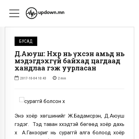
БУСАД
Д.Аюуш: Нөхөр нь үхсэн амьд нь
мэдэгдэхгүй байхад цагдаад
хандлаа гэж уурласан
2017-10-04 10:43
2
min
Энэ хоёр хөгшинийг Ж.Бадамсүрэн, Д.Аюуш
гэдэг. Тэд таван хүүхэдтэй бөгөөд хоёр дахь
хүү А.Ганзориг нь сураггүй алга болоод хоёр