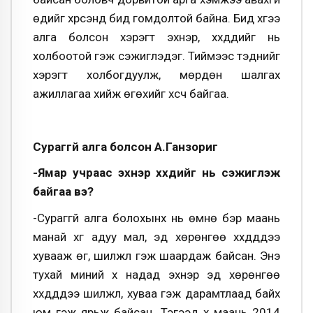
өдийг хүрсэнд бид гомдолтой байна. Бид хүүгээ
алга болсон хэрэгт эхнэр, хүүхдүүдийг нь
холбоотой гэж сэжиглэдэг. Тиймээс тэднийг
хэрэгт холбогдуулж, мөрдөн шалгах
ажиллагаа хийж өгөхийг хүсч байгаа.
Сураггүй алга болсон А.Ганзориг
-Ямар учраас эхнэр хүүхдийг нь сэжиглэж
байгаа вэ?
-Сураггүй алга болохынх нь өмнө бэр маань
манай хүүг адуу мал, эд хөрөнгөө хүүхдүүддээ
хувааж өг, шилжүүл гэж шаардаж байсан. Энэ
тухай миний хүү надад эхнэр эд хөрөнгөө
хүүхдүүддээ шилжүүл, хуваа гэж дарамтлаад байх
юм гэж ярьж байсан. Тэгээд хүү маань 2014