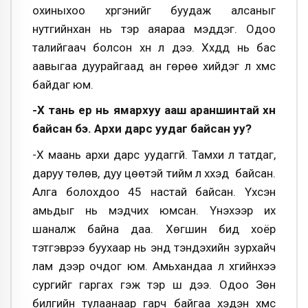
охиныхоо хүргэнийг буудаж алсаныг
нутгийнхан нь тэр аяараа мэддэг. Одоо
талийгаач болсон хүн л дээ. Хүүхдүүд нь бас
аавыгаа дуурайгаад ан гөрөө хийдэг л хүмүүс
байдаг юм.
-Хүү тань ер нь ямархуу ааш араншинтай хүн
байсан бэ. Архи дарс уудаг байсан уу?
-Хүү маань архи дарс уудаггүй. Тамхи л татдаг,
даруу төлөв, дуу цөөтэй тийм л хүүхэд байсан.
Алга болохдоо 45 настай байсан. Үхсэн
амьдыг нь мэдчих юмсан. Үнэхээр их
шаналж байна даа. Хөгшин бид хоёр
тэтгэврээ буухаар нь энд тэндэхийн зурхайч
лам дээр очдог юм. Амьхандаа л хүүгийнхээ
сургийг гаргах гэж тэр шүү дээ. Одоо Зөн
билгийн тулаанаар гарч байгаа хэдэн хүмүүс