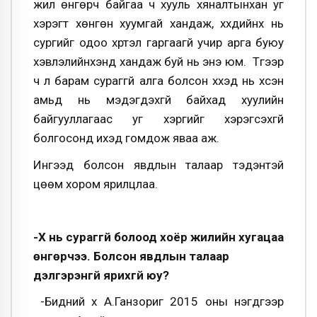
жил өнгөрч байгаа ч хууль хяналтынхан уг
хэрэгт хөнгөн хуумгай хандаж, хүүхдийнх нь
сургийг одоо хүртэл гаргаагүй учир арга буюу
хэвлэлийнхэнд хандаж буй нь энэ юм. Түүгээр
ч үл барам сураггүй алга болсон хүүхэд нь үхсэн
амьд нь мэдэгдэхгүй байхад хуулийн
байгууллагаас уг хэргийг хэрэгсэхгүй
болгосонд ихэд гомдож яваа аж.
Ингээд болсон явдлын талаар тэдэнтэй
цөөм хором ярилцлаа.
-Хүү нь сураггүй болоод хоёр жилийн хугацаа
өнгөрчээ. Болсон явдлын талаар
дэлгэрэнгүй ярихгүй юу?
-Бидний хүү А.Ганзориг 2015 оны нэгдүгээр