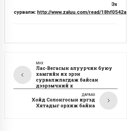
Эх
сурвалж:
http://www.zaluu.com/read/18hf0542a
ӨМНӨХ
Лас-Вегасын алуурчин буюу
хамгийн их эрэн
сурвалжлагдаж байсан
дээрэмчний хүү
ДАРААХ
Хойд Солонгосын иргэд
Хятадыг орхиж байна