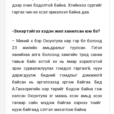
дээр очих бодолтой байна. Хүүгийнхээ сургийг
гаргах чин их хүсэл эрмэлзэл байна даа.
-Эхнэртэйгээ хэдэн жил ханилсан юм бэ?
– Миний хүү бэр Оюунтуяа нар гэр бүл болоод
23 жилийн амьдралыг туулсан. Гэтэл
ханийхаа алга болсонд хамгийн түрүүнд санаа
тавьж байх естой хүн нь ямар зорилготой
эрэн сурвалжлуулах гомдол гаргахгүй, нуун
дарагдуулж бидний гомдлыг дэмжихгүй
байсан нь эргэлзэхэд хүргэж байгаа. Бид
А.Ганзоригийн нэр төрийг бодож байна гэж
хэлсэн Оюунтуяа хүүг маань үхсэн амьд эсэх
талаар сайн мэдэж байгаа хэрнээ түүнийг
нууж байгаад сэтгэл эмзэглэж байна.