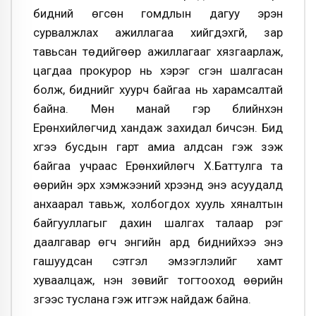
бидний өгсөн гомдлын дагуу эрэн
сурвалжлах ажиллагаа хийгдэхгүй, зар
тавьсан төдийгөөр ажиллагааг хязгаарлаж,
цагдаа прокурор нь хэрэг үүсгэн шалгасан
болж, биднийг хуурч байгаа нь харамсалтай
байна. Мөн манай гэр бүлийнхэн
Ерөнхийлөгчид хандаж захидал бичсэн. Бид
хүүгээ бусдын гарт амиа алдсан гэж үзэж
байгаа учраас Ерөнхийлөгч Х.Баттулга та
өөрийн эрх хэмжээний хүрээнд энэ асуудалд
анхаарал тавьж, холбогдох хууль хяналтын
байгууллагыг дахин шалгах талаар үүрэг
даалгавар өгч энгийн ард биднийхээ энэ
гашуудсан сэтгэл эмзэглэлийг хамт
хуваалцаж, үнэн зөвийг тогтооход өөрийн
зүгээс туслана гэж итгэж найдаж байна.