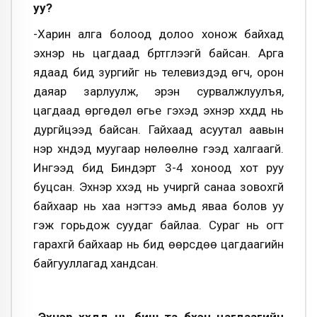
уу?
-Харин алга болоод долоо хонож байхад
эхнэр нь цагдаад бүртгүүлээгүй байсан. Арга
ядаад бид зургийг нь телевизүүдэд өгч, орон
даяар зарлуулж, эрэн сурвалжлуулъя,
цагдаад өргөдөл өгье гэхэд эхнэр хүүхдүүд нь
дургүйцээд байсан. Гайхаад асуутал аавын
нэр хүндэд муугаар нөлөөлнө гээд халгаагүй.
Ингээд бид Биндэрт 3-4 хоноод хот руу
буцсан. Эхнэр хүүхэд нь учиргүй санаа зовохгүй
байхаар нь хаа нэгтээ амьд яваа болов уу
гэж горьдож суудаг байлаа. Сураг нь огт
гарахгүй байхаар нь бид өөрсдөө цагдаагийн
байгууллагад хандсан.
-Эхнэр хүүхдүүд нь биш та бүхэн цагдаагийн