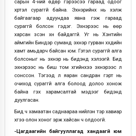
сарын 4-ний өдөр гэрээсээ гараад одоог
хүртэл сураггүй байна. Эхнэрийнх нь хэлж
байгаагаар адуундаа явна гэж гараад
сураггүй болсон гэдэг. Эхнэрээс нь өөр
харсан үзсэн хүн байдаггүй. Уг нь Хэнтийн
аймгийн Биндэр суманд эхнэр гурван хүүхдийн
хамт амьдарч байсан юм. Гэтэл сураггүй алга
болсоныг нь эхнэр нь бидэнд хэлээгүй. Бид
эхнэрээс нь биш том хүүгийнхээ эхнэрээс л
сонссон. Тэгээд л яаран сандран гэрт нь
очиход сураггүй алга болоод долоо хонож
байна гэх харамсалтай мэдээг бидэнд
дуулгасан.
Бид ч хамаатан саднаараа нийлэн тэр хавиар
хүүгээ олон хоног эрж хайсан ч олдоогүй.
-Цагдаагийн байгууллагад хандаагүй юм