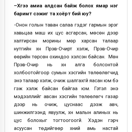
–
Хүүг
ээ
амиа алдсан байж болох ямар нэг
баримт сэжиг
та хоёрт
бий юу?
-Онон голын таван салаа гэдэг гармын эрэг
хавьцаа маш их цус асгарсан, мөсөн дээр
халтирсан морины мөр харсан талаар
нутгийн хүн Пүрэв-Очирт хэлж, Пүрэв-Очир
өөрийн төрсөн охиндоо хэлсэн байсан. Мөн
Пүрэв-Очир нь хүн алга болсонтой
холбоотойгоор сумын хэсгийн төлөөлөгчид
энэ талаар хэлж, очиж шалгахгүй яасан юм бэ
гэж хэлж байсан байгаа юм. Гэтэл энэ
мэдээллийг авсан хэсгийн төлөөлөгч газар
дээр нь очиж, цуснаас дээж авч,
шинжилгээнд явуулж, хүн малын алиных нь
цус болохыг тогтоогоогүй. Хэдэн гэрч
асуусан төдийгөөр хүний амь настай