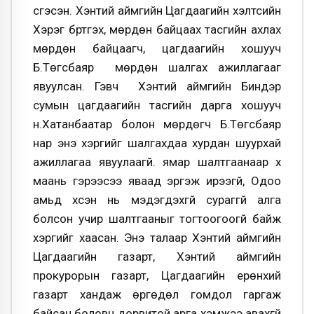
үүсгэсэн. Хэнтий аймгийн Цагдаагийн хэлтсийн
Хэрэг бүртгэх, мөрдөн байцаах тасгийн ахлах
мөрдөн байцаагч, цагдаагийн хошууч
Б.Төгсбаяр мөрдөн шалгах ажиллагааг
явуулсан. Гэвч Хэнтий аймгийн Биндэр
сумын цагдаагийн тасгийн дарга хошууч
н.Хатанбаатар болон мөрдөгч Б.Төгсбаяр
нар энэ хэргийг шалгахдаа хурдан шуурхай
ажиллагаа явуулаагүй. ямар шалтгаанаар хүү
маань гэрээсээ яваад эргэж ирээгүй, Одоо
амьд үхсэн нь мэдэгдэхгүй сураггүй алга
болсон учир шалтгааныг тогтоогоогүй байж
хэргийг хаасан. Энэ талаар Хэнтий аймгийн
Цагдаагийн газарт, Хэнтий аймгийн
прокурорын газарт, Цагдаагийн ерөнхий
газарт хандаж өргөдөл гомдол гаргаж
байсан боловч дорвитой арга хэмжээ авахгүй