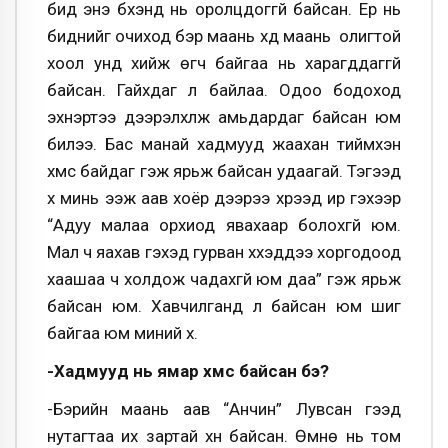
бид энэ бүхэнд нь оролцдоггүй байсан. Ер нь
биднийг очиход бэр маань хүүд маань олигтой
хоол унд хийж өгч байгаа нь харагддаггүй
байсан. Гайхдаг л байлаа. Одоо бодоход
эхнэртээ дээрэлхүүлж амьдардаг байсан юм
билээ. Бас манай хадмууд жаахан тиймхэн
хүмүүс байдаг гэж ярьж байсан удаагай. Тэгээд
хүү минь ээж аав хоёр дээрээ хүрээд ир гэхээр
“Адуу малаа орхиод явахаар болохгүй юм.
Мал ч яахав гэхэд гурван хүүхэддээ хоргодоод
хаашаа ч холдож чадахгүй юм даа” гэж ярьж
байсан юм. Хавчилганд л байсан юм шиг
байгаа юм миний хүү.
-Хадмууд нь ямар хүмүүс байсан бэ?
-Бэрийн маань аав “Анчин” Лувсан гээд
нутагтаа их зартай хүн байсан. Өмнө нь том