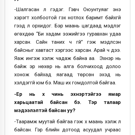
-Шалгасан л гэдэг. Гэвч Оюунтуяаг энэ
хэрэгт холбоотой гэх нотлох баримт байхгүй
гээд л орхидог. Бэр маань цагдаад мэдүүлэг
өгөхдөө “Би хадам ээжийгээ гуравхан удаа
харсан. Сайн таних ч үгүй” гэж мэдүүлсэн
байсныг хавтаст хэргээс харсан. Арай ч дээ.
Яаж ингэж хэлж чадаж байна аа. Эхнэр нь
байж эр нөхөр нь алга болчихоод долоо
хонож байхад яагаад төрсөн эхэд нь
хэлдэггүй юм бэ. Маш их гомдолтой байгаа.
-Ер нь хүү чинь эхнэртэйгээ ямар
харьцаатай байсан бэ. Тэр талаар
мэдээлэлтэй байсан уу?
-Таарамж муутай байгаа гэж хүү маань хэлж л
байсан. Гэр бүлийн дотоод асуудал учраас