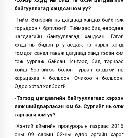
байгууллагад хандсан юм уу?
-Тийм. Эхнэрийг нь цагдаад хандах байх гэж
горьдсон ч бүртгүүлээгүй. Тиймээс бид өөрсдөө
цагдаагийн байгууллагад хандсан. Гэтэл
хүүхдүүд нь бидэн рүү утасдаж та нарыг хэнд
гомдол санал тавьж цагдаад ханд гэсэн юм
гэж уурлаж байсан. Ингээд бид тэрнээс
хойш бэртэйгээ болон гурван хүүхэдтэй нь
харьцахаа ч больсон. Очихоо ч больсон.
Одоо хүртэл холбоогүй.
-Тэгээд цагдаагийн байгууллагаас хэрхэн
яаж шийдвэрлэсэн юм бэ. Сургийг нь олж
гаргаагүй юм уу?
-Хэнтий аймгийн прокурорын газраас 2016
оны 09 сарын 02-ны өдөр эрүүгийн хэрэг