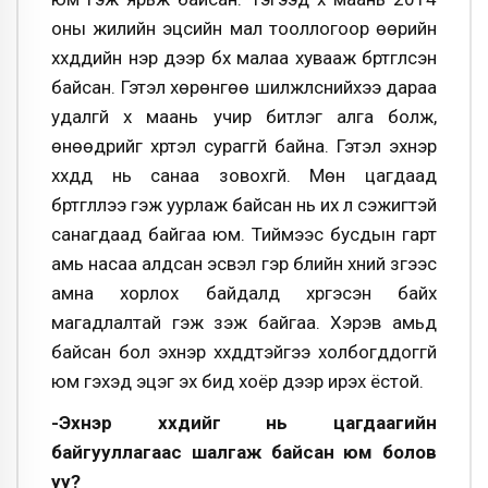
оны жилийн эцсийн мал тооллогоор өөрийн
хүүхдүүдийн нэр дээр бүх малаа хувааж бүртгүүлсэн
байсан. Гэтэл хөрөнгөө шилжүүлснийхээ дараа
удалгүй хүү маань учир битүүлэг алга болж,
өнөөдрийг хүртэл сураггүй байна. Гэтэл эхнэр
хүүхдүүд нь санаа зовохгүй. Мөн цагдаад
бүртгүүллээ гэж уурлаж байсан нь их л сэжигтэй
санагдаад байгаа юм. Тиймээс бусдын гарт
амь насаа алдсан эсвэл гэр бүлийн хүний зүгээс
амна хорлох байдалд хүргэсэн байх
магадлалтай гэж үзэж байгаа. Хэрэв амьд
байсан бол эхнэр хүүхдүүдтэйгээ холбогддоггүй
юм гэхэд эцэг эх бид хоёр дээр ирэх ёстой.
-Эхнэр хүүхдийг нь цагдаагийн
байгууллагаас шалгаж байсан юм болов
уу?