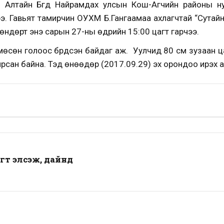
 Алтайн Бүгд Найрамдах улсын Кош-Агчийн районы ну
ээ. Гавьят тамирчин ОУХМ Б.Гангаамаа ахлагчтай “Сутай
өндөрт энэ сарын 27-ны өдрийн 15:00 цагт гарчээ.
 мөсөн голоос бүрдсэн байдаг аж. Уулчид 80 см зузаан ц
ирсан байна. Тэд өнөөдөр (2017.09.29) эх орондоо ирэх 
гт элсэж, дайнд