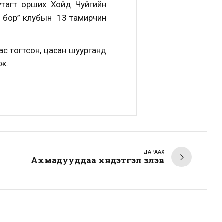
тагт орших Хойд Чуйгийн
н бор” клубын 13 тамирчин
ас тогтсон, цасан шуурганд
аж.
ДАРААХ
Ахмадууддаа хүндэтгэл үзүүлэв