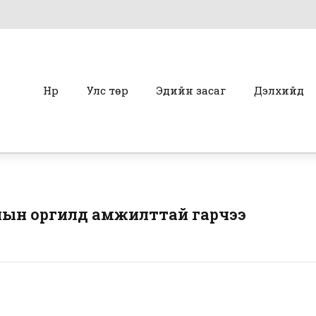
Нүүр
Улс төр
Эдийн засаг
Дэлхийд
лын оргилд амжилттай гарчээ