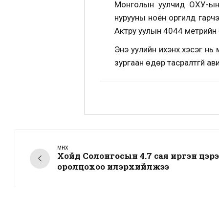
Монголын уулчид ОХУ-ын
нурууны ноён оргилд гарч
Актру уулын 4044 метрийн 
Энэ уулийн ихэнх хэсэг нь
зургаан өдөр тасралтгүй ав
ӨМНӨХ
Хойд Солонгосын 4.7 сая иргэн цэрэ
оролцохоо илэрхийлжээ