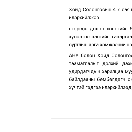
Хойд Солонгосын 4.7 сая 
илэрхийлжээ.
Өнгөрсөн долоо хоногийн 
хүсэлтээ засгийн газарта
суртлын арга хэмжээний нэ
АНУ болон Хойд Солонгос
таамаглалыг дэлхий дах
удирдагчдын харилцаа муу
байлдааны бөмбөгдөгч он
хүчтэй гэдгээ илэрхийлээд