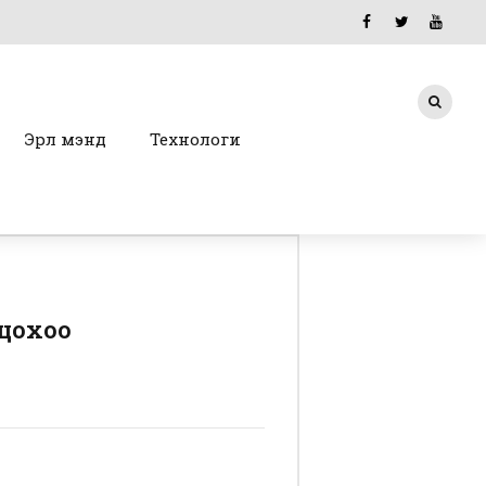
Эрүүл мэнд
Технологи
лцохоо