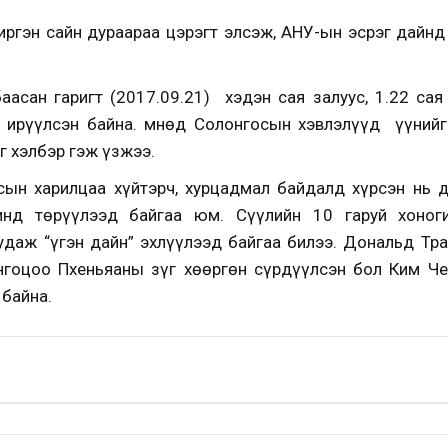
иргэн сайн дураараа цэрэгт элсэж, АНУ-ын эсрэг дайнд
баасан гаригт (2017.09.21) хэдэн сая залуус, 1.22 сая
а ирүүлсэн байна. Өмнөд Солонгосын хэвлэлүүд үүнийг
г хэлбэр гэж үзжээ.
ын харилцаа хүйтэрч, хурцадмал байдалд хүрсэн нь д
инд төрүүлээд байгаа юм. Сүүлийн 10 гаруй хоног
даж “үгэн дайн” эхлүүлээд байгаа билээ. Дональд Тр
гоцоо Пхеньяаны зүг хөөргөн сүрдүүлсэн бол Ким Че
 байна.