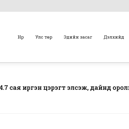
Нүүр
Улс төр
Эдийн засаг
Дэлхийд
.7 сая иргэн цэрэгт элсэж, дайнд оро