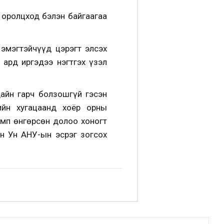
 оролцход бэлэн байгаагаа
 эмэгтэйчүүд цэрэгт элсэх
 ард иргэдээ нэгтгэх үзэл
айн гарч болзошгүй гэсэн
ийн хугацаанд хоёр орны
амп өнгөрсөн долоо хоногт
н Ун АНУ-ын эсрэг зогсох