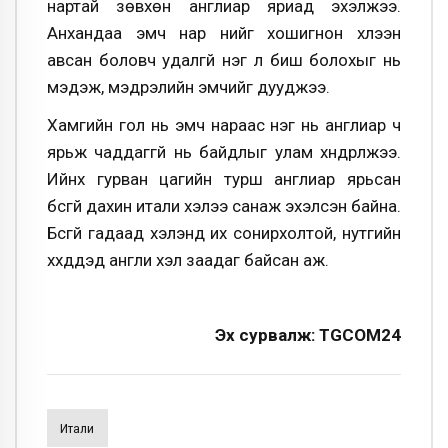
нартай зөвхөн англиар яриад эхэлжээ.
Анхандаа эмч нар үүнийг хошигнон хүлээн
авсан боловч удалгүй нэг л биш болохыг нь
мэдэж, мэдрэлийн эмчийг дууджээ.
Хамгийн гол нь эмч нараас нэг нь англиар ч
ярьж чаддаггүй нь байдлыг улам хүндрүүлжээ.
Ийнхүү гурван цагийн турш англиар ярьсан
бүсгүй дахин итали хэлээ санаж эхэлсэн байна.
Бүсгүй гадаад хэлэнд их сонирхолтой, нутгийн
хүүхдүүдэд англи хэл заадаг байсан аж.
Эх сурвалж: TGCOM24
Итали