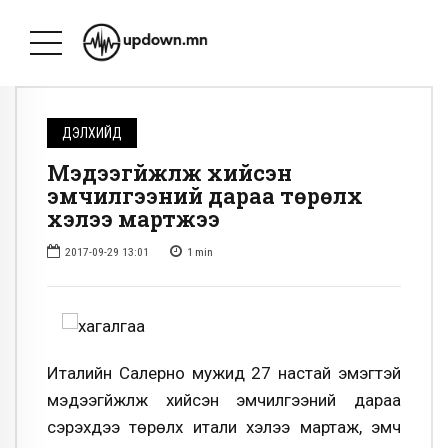
ДЭЛХИЙД
Мэдээгүйжүүлж хийсэн
эмчилгээний дараа төрөлх
хэлээ мартжээ
2017-09-29 13:01
1
min
Италийн Салерно мужид 27 настай эмэгтэй
мэдээгүйжүүлж хийсэн эмчилгээний дараа
сэрэхдээ төрөлх итали хэлээ мартаж, эмч