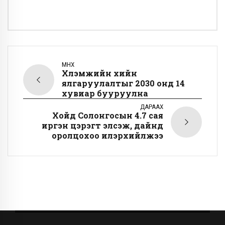
ӨМНӨХ
Хүлэмжийн хийн
ялгаруулалтыг 2030 онд 14
хувиар бууруулна
ДАРААХ
Хойд Солонгосын 4.7 сая
иргэн цэрэгт элсэж, дайнд
оролцохоо илэрхийлжээ