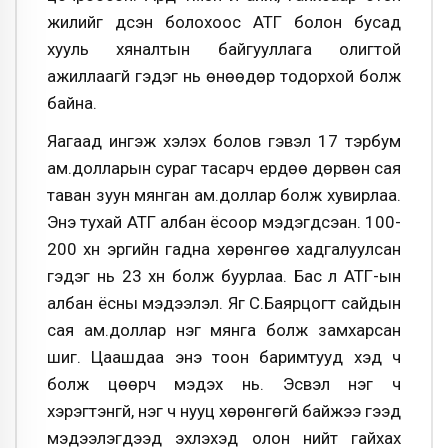
жилийг үдсэн болохоос АТГ болон бусад
хууль хяналтын байгууллага олигтой
ажиллаагүй гэдэг нь өнөөдөр тодорхой болж
байна.
Яагаад ингэж хэлэх болов гэвэл 17 тэрбум
ам.долларын сураг тасарч ердөө дөрвөн сая
таван зуун мянган ам.доллар болж хувирлаа.
Энэ тухай АТГ албан ёсоор мэдэгдсэан. 100-
200 хүн эргийн гадна хөрөнгөө хадгалуулсан
гэдэг нь 23 хүн болж буурлаа. Бас л АТГ-ын
албан ёсны мэдээлэл. Яг С.Баярцогт сайдын
сая ам.доллар нэг мянга болж замхарсан
шиг. Цаашдаа энэ тоон баримтууд хэд ч
болж цөөрч мэдэх нь. Эсвэл нэг ч
хэрэгтэнгүй, нэг ч нууц хөрөнгөгүй байжээ гээд
мэдээлэгдээд эхлэхэд олон нийт гайхах