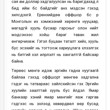
сая ам.доллар хадгалуулсан нь баригдахад л
бид ийм бүс байдгийг анх мэдсэн гэхэд
хилсдэхгүй. Ерөнхийдөө оффшор бүс рүү
Монголын их хэмжээний хөрөнгө нууцаар,
магадгүй хууль бусаар гарсныг олон нийт
мэдсэнээс хойш бараг таван жил
өнгөрчихөж. Гэтэл буцаан таталт хийх, хууль
бус эсэхийг нь тогтоож хариуцлага хүлээлгэх
нь битгий хэл илрүүлэлт нь хангалтгүй байсаар
байна.
Төрөөс мөнгө идэж эргийн гадна нуугаагүй
байлаа гэхэд оффшорт мөнгөө хадгална
гэдэг нь татвараас зайлсхийсэн гэх Эрүүгийн
хуулийн заалттай хууль бус үйлдэл. Ямар
банкаар хэний ямар мөнгийг яаж гаргав
гэдгээс нь эхлээд хөвөрдвөл өөр бусад