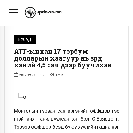
БУСАД
АТГ-ынхан 17 тэрбум
долларын хаагуур нь зөрөөд
хэний 4,5 сая дээр буучихав
2017-09-28 11:56
1
min
Монголын гурван сая иргэнийг оффшор гэх
үгтэй анх танилцуулсан хүн бол С.Баярцогт.
Тэрээр оффшор бүсэд буюу хуулийн гадна нэг