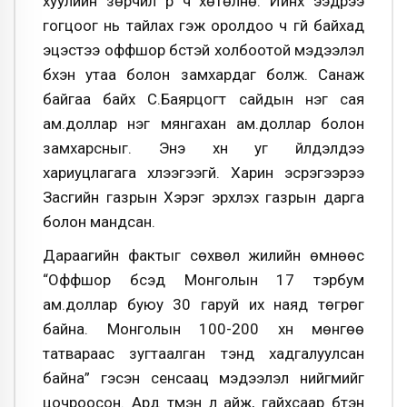
хуулийн зөрчил рүү ч хөтөлнө. Ийнхүү ээдрээ
гогцоог нь тайлах гэж оролдоо ч үгүй байхад
эцэстээ оффшор бүстэй холбоотой мэдээлэл
бүхэн утаа болон замхардаг болж. Санаж
байгаа байх С.Баярцогт сайдын нэг сая
ам.доллар нэг мянгахан ам.доллар болон
замхарсныг. Энэ хүн уг үйлдэлдээ
хариуцлагага хүлээгээгүй. Харин эсрэгээрээ
Засгийн газрын Хэрэг эрхлэх газрын дарга
болон мандсан.
Дараагийн фактыг сөхвөл жилийн өмнөөс
“Оффшор бүсэд Монголын 17 тэрбум
ам.доллар буюу 30 гаруй их наяд төгрөг
байна. Монголын 100-200 хүн мөнгөө
татвараас зугтаалган тэнд хадгалуулсан
байна” гэсэн сенсаац мэдээлэл нийгмийг
цочроосон. Ард түмэн л айж, гайхсаар бүтэн