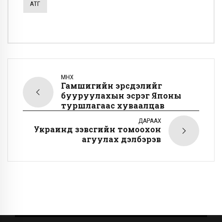
АТГ
ӨМНӨХ
Гамшигийн эрсдэлийг
бууруулахын эсрэг Японы
туршлагаас хуваалцав
ДАРААХ
Украинд зэвсгийн томоохон
агуулах дэлбэрэв