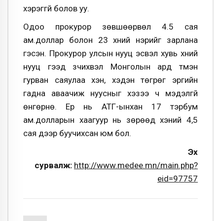
хэрэггүй болов уу.
Одоо прокурор зөвшөөрвөл 4.5 сая
ам.доллар болон 23 хүний нэрийг зарлана
гэсэн. Прокурор улсын нууц эсвэл хувь хүний
нууц гээд үзчихвэл Монголын ард түмэн
гурван саяулаа хэн, хэдэн төгрөг эргийн
гадна аваачиж нуусныг хэзээ ч мэдэлгүй
өнгөрнө. Ер нь АТГ-ынхан 17 тэрбум
ам.долларын хаагуур нь зөрөөд хэний 4,5
сая дээр буучихсан юм бол.
Эх
сурвалж:
http://www.medee.mn/main.php?
eid=97757