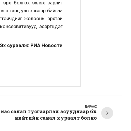
 эрх болгох эхлэх зарлиг
рын ганц улс хэвээр байгаа
тэйчүүдийг жолооны эрхтэй
онсервативууд эсэргүүцдэг
Эх сурвалж: РИА Новости
ДАРААХ
иас салан тусгаарлах асуудлаар бүх
нийтийн санал хураалт болно