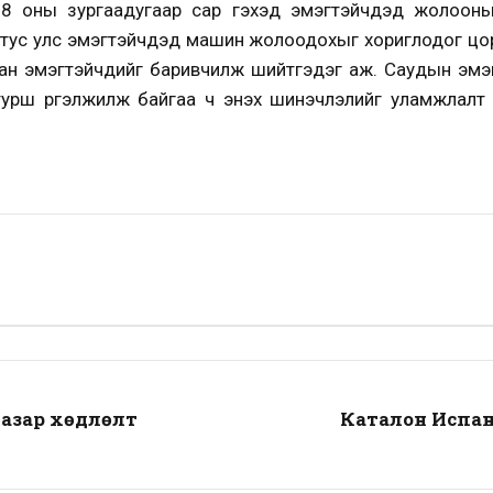
 оны зургаадугаар сар гэхэд эмэгтэйчүүдэд жолооны
л тус улс эмэгтэйчүүдэд машин жолоодохыг хориглодог цо
н эмэгтэйчүүдийг баривчилж шийтгэдэг аж. Саудын эмэг
урш үргэлжилж байгаа ч энэхүү шинэчлэлийг уламжлалт к
газар хөдлөлт
Каталон Испан