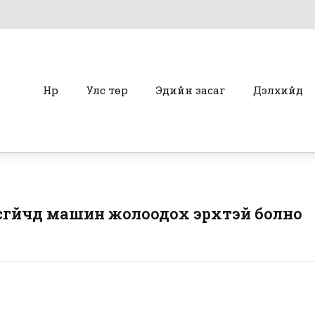
Нүүр
Улс төр
Эдийн засаг
Дэлхийд
гүйчүүд машин жолоодох эрхтэй болно