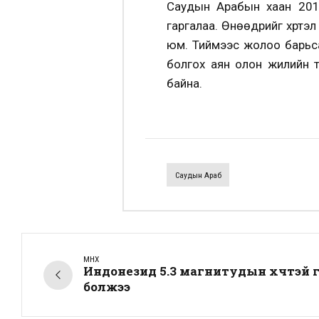
Саудын Арабын хаан 2018
гаргалаа. Өнөөдрийг хүртэ
юм. Тиймээс жолоо барьса
болгох аян олон жилийн т
байна.
Саудын Араб
ӨМНӨХ
Индонезид 5.3 магнитудын хүчтэй 
болжээ