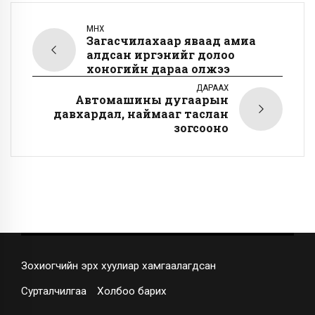
ӨМНӨХ
Загасчилахаар яваад амиа
алдсан иргэнийг долоо
хоногийн дараа олжээ
ДАРААХ
Автомашины дугаарын
давхардал, наймааг таслан
зогсооно
Зохиогчийн эрх хуулиар хамгаалагдсан
Сурталчилгаа
Холбоо барих