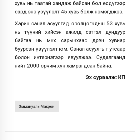
хувь нь таатай хандаж байсан бол есдүгээр
сард энэ үзүүлэлт 45 хувь болж нэмэгджээ.
Харин санал асуулгад оролцогчдын 53 хувь
нь түүний хийсэн ажилд сэтгэл дундуур
байгаа нь өмнөх сарынхаас дөрвөн хувиар
буурсан үзүүлэлт юм. Санал асуулгыг утсаар
болон интернэтээр явуулжээ. Судалгаанд
нийт 2000 орчим хүн хамрагдсан байна.
Эх сурвалж: КП
Эммануэль Макрон