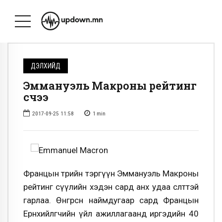
ДЭЛХИЙД
Эммануэль Макроны рейтинг
өсчээ
2017-09-25 11:58
1
min
Францын төрийн тэргүүн Эммануэль Макроны
рейтинг сүүлийн хэдэн сард анх удаа өсөлттэй
гарлаа. Өнгөрсөн наймдугаар сард Францын
Ерөнхийлөгчийн үйл ажиллагаанд иргэдийн 40