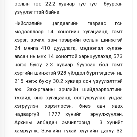
ослын тоо 22,2 хувиар тус тус буурсан
үзүүлэлттэй байна.
Нийслэлийн цагдаагийн газраас өгсөн
мэдээллээр 14 хоногийн хугацаанд гэмт
хэрэг, зөрчил, зам тээврийн ослын шинжтэй
24 мянга 410 дуудлага, мэдээлэл хүлээн
авсан нь өмнөх 14 хоногтой харьцуулахад 573
нэгж буюу 2.3 хувиар буурсан бол гэмт
хэргийн шинжтэй 928 үйлдэл бүртгэгдсэн нь
215 нэгж буюу 30.2 хувиар өссөн үзүүлэлттэй
аж. Захиргааны зөрчлийн шийдвэрлэлтийн
тухайд энэ хугацаанд согтууруулах ундаа
хэтрүүлэн хэрэглэсэн, биеэ авч явах
чадваргүй 1777 хүнийг эрүүлжүүлэн,
Архины албадан эмчилгээнд 3 хүнийг
хамруулж, Зөрчлийн тухай хуулийн дагуу 32