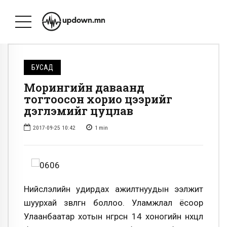
БУСАД
Морингийн даваанд
тогтоосон хорио цээрийг
дэглэмийг цуцлав
2017-09-25 10:42
1
min
Нийслэлийн удирдах ажилтнуудын ээлжит
шуурхай зөвлөгөөн боллоо. Уламжлал ёсоор
Улаанбаатар хотын өнгөрсөн 14 хоногийн нөхцөл