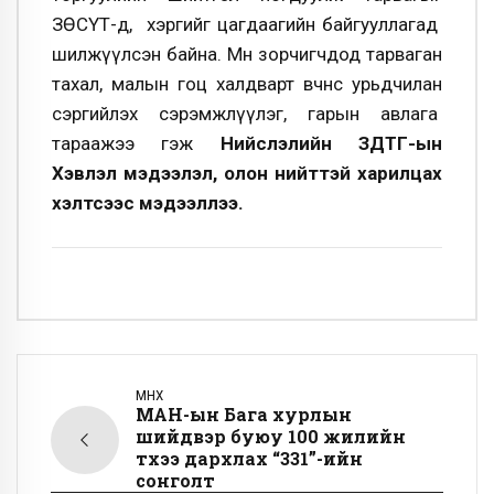
ЗӨСҮТ-д, хэргийг цагдаагийн байгууллагад
шилжүүлсэн байна. Мөн зорчигчдод тарваган
тахал, малын гоц халдварт өвчнөөс урьдчилан
сэргийлэх сэрэмжлүүлэг, гарын авлага
тараажээ гэж
Нийслэлийн ЗДТГ-ын
Хэвлэл мэдээлэл, олон нийттэй харилцах
хэлтсээс мэдээллээ.
ӨМНӨХ
МАН-ын Бага хурлын
шийдвэр буюу 100 жилийн
түүхээ дархлах “331”-ийн
сонголт