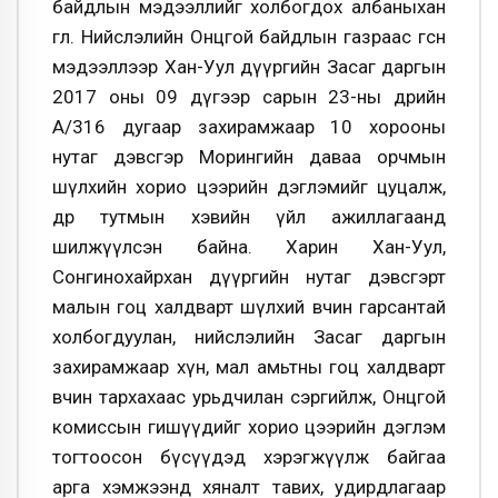
байдлын мэдээллийг холбогдох албаныхан
өглөө. Нийслэлийн Онцгой байдлын газраас өгсөн
мэдээллээр Хан-Уул дүүргийн Засаг даргын
2017 оны 09 дүгээр сарын 23-ны өдрийн
А/316 дугаар захирамжаар 10 хорооны
нутаг дэвсгэр Морингийн даваа орчмын
шүлхийн хорио цээрийн дэглэмийг цуцалж,
өдөр тутмын хэвийн үйл ажиллагаанд
шилжүүлсэн байна. Харин Хан-Уул,
Сонгинохайрхан дүүргийн нутаг дэвсгэрт
малын гоц халдварт шүлхий өвчин гарсантай
холбогдуулан, нийслэлийн Засаг даргын
захирамжаар хүн, мал амьтны гоц халдварт
өвчин тархахаас урьдчилан сэргийлж, Онцгой
комиссын гишүүдийг хорио цээрийн дэглэм
тогтоосон бүсүүдэд хэрэгжүүлж байгаа
арга хэмжээнд хяналт тавих, удирдлагаар