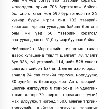
оны мөн үед согтуугаар тээврийн хэрэгсэл
жолоодсон зөрчил 706 бүртгэгдэж байсан
бол энэ оны мөн үед 690 бүртгэгдсэн нь 2,3
хувиар буурч, өнгөрсөн онд 102 тээврийн
хэрэгсэл түр саатуулагдаж байсан бол энэ
оны мөн үед 50 тээврийн хэрэгсэл
саатуулагдсан нь 51,0 хувиар буурсан байна.
Нийслэлийн Мэргэжлийн хяналтын газар
дээрх хугацаанд төлөвлөгөөт шалгалт 78, төлөвлөгөөт
бус 336, гүйцэтгэлийн 114, нийт 528 хяналт
шалгалт хийсэн байна. Шалгалтаар илэрсэн
зөрчилд 24 сая төгрөгийн торгууль ноогдуулж,
80 хувийг нь барагдуулжээ. Авто тээврийн
шалган нэвтрүүлэх 8 товчоонд 14 удаагийн
тохиолдлоор 70 ширхэг тарваганы түүхий
мах илрүүлж, 1 иргэнд 150.0 мянган төгрөгийн
торгуулийн шийтгэл ногдуулж тарвагыг