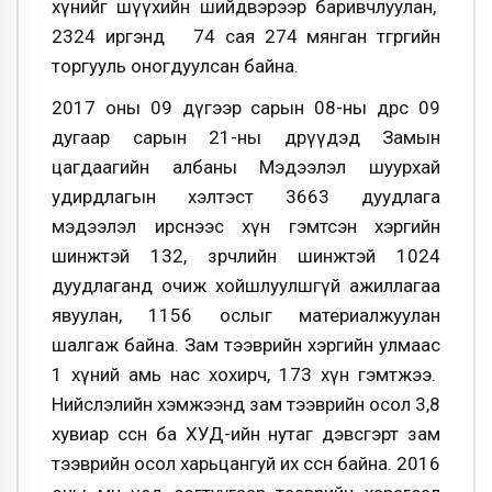
хүнийг шүүхийн шийдвэрээр баривчлуулан,
2324 иргэнд 74 сая 274 мянган төгрөгийн
торгууль оногдуулсан байна.
2017 оны 09 дүгээр сарын 08-ны өдрөөс 09
дугаар сарын 21-ны өдрүүдэд Замын
цагдаагийн албаны Мэдээлэл шуурхай
удирдлагын хэлтэст 3663 дуудлага
мэдээлэл ирснээс хүн гэмтсэн хэргийн
шинжтэй 132, зөрчлийн шинжтэй 1024
дуудлаганд очиж хойшлуулшгүй ажиллагаа
явуулан, 1156 ослыг материалжуулан
шалгаж байна. Зам тээврийн хэргийн улмаас
1 хүний амь нас хохирч, 173 хүн гэмтжээ.
Нийслэлийн хэмжээнд зам тээврийн осол 3,8
хувиар өссөн ба ХУД-ийн нутаг дэвсгэрт зам
тээврийн осол харьцангуй их өссөн байна. 2016