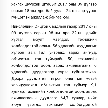
хангах шуурхай штабыг 2017 оны 09 дүгээр
сарын 18-ны өдрөөс байгуулан 24 цагаар үүрэг
гүйцэтгэн ажиллаж байгаа юм.
Нийслэлийн Онцгой байдлын газар 2017 оны
09 дүгээр сарын 08-ны өдрөөс 22-ны өдрийг
хүртэл аюулт үзэгдэл, техникийн
холбогдолтой ослын 56 удаагийн дуудлагыг
хүлээн авч, Гал унтраах, аврах ангиуд,
объектын гал түймрийн 50, техникийн
холбогдолтой осол, аврах ажиллагааны 6
удаагийн дуудлагаар үүрэг гүйцэтгэжээ.
Дээрх дуудлагыг өнгөрсөн оны мөн үетэй
харьцуулахад объектын гал түймэр 9,1
хувиар, техникийн холбогдолтой осол, аврах
ажиллагааны дуудлага 64,7 хувиар, нийт
аюулт үзэгдэл техникийн холбогдолтой