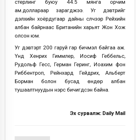
стерлинг буюу 44.5 мянга орчим
ам.доллараар зарагджээ. Уг дэвтрийг
дэлхийн хоёрдугаар дайны сүүлчээр Рейхийн
албан байрнаас Британийн харьят Жон Хож
олсон юм.
Уг дэвтэрт 200 гаруй гар бичмэл байгаа аж.
Үүнд Хенрих Гиммлер, Иосиф Геббельс,
Рудольф Гесс, Герман Геринг, Иоахим фон
Риббентроп, Рейнхард Гейдрих, Альберт
Борман болон бусад өндөр албан
тушаалтнуудын нэрс бичигдсэн байна.
Эх сурвалж: Daily Mail