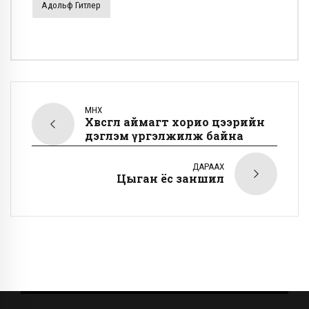
Адольф Гитлер
ӨМНӨХ
Хөвсгөл аймагт хорио цээрийн
дэглэм үргэлжилж байна
ДАРААХ
Цыган ёс заншил