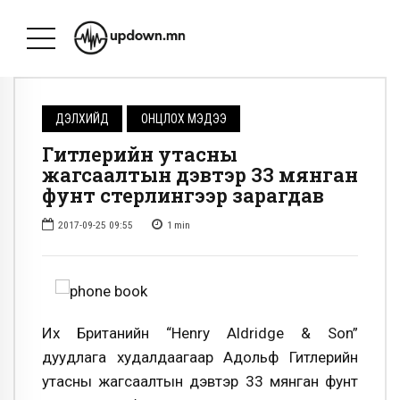
ДЭЛХИЙД
ОНЦЛОХ МЭДЭЭ
Гитлерийн утасны
жагсаалтын дэвтэр 33 мянган
фунт стерлингээр зарагдав
2017-09-25 09:55
1
min
Их Британийн “Henry Aldridge & Son”
дуудлага худалдаагаар Адольф Гитлерийн
утасны жагсаалтын дэвтэр 33 мянган фунт