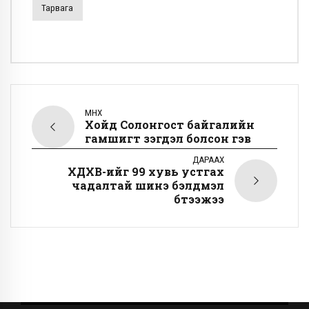
Тарвага
ӨМНӨХ
Хойд Солонгост байгалийн
гамшигт үзэгдэл болсон гэв
ДАРААХ
ХДХВ-ийг 99 хувь устгах
чадалтай шинэ бэлдмэл
бүтээжээ