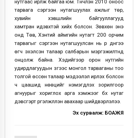
нутгаас ирүүлж байгаа юм. Түүнчлэн 2010 оноос
тарвага сэргээн нутагшуулах ажлыг төр,
хувийн хэвшлийн байгууллагууд
хамтран идэвхтэй хийх болсон. Зөвхөн энэ
онд Төв, Хэнтий аймгийн нутагт 200 орчим
тарвагыг сэргээн нутагшуулсан нь үр дүнгээ
өгч эхэлсэн талаар салбарын мэргэжилтнүүд
онцолж байна. Хэдийгээр орон нутгийн
удирдлагуудын зүгээс монгол тарваганы тоо
толгой өссөн талаар мэдээлэл ирүүлэх болсон
ч цаашид нөөцийг нэмэгдүүлэх зорилгоор
агнуурыг хориглох арга хэмжээг бүх нутаг
дэвсгэрт үргэлжлүүлэн авахаар шийдвэрлэлээ.
Эх сурвалж: БОАЖЯ