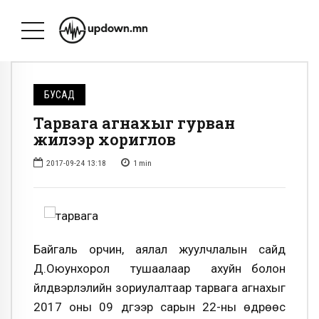
БУСАД
Тарвага агнахыг гурван
жилээр хориглов
2017-09-24 13:18
1
min
Байгаль орчин, аялал жуулчлалын сайд
Д.Оюунхорол тушаалаар ахуйн болон
үйлдвэрлэлийн зориулалтаар тарвага агнахыг
2017 оны 09 дүгээр сарын 22-
ны
өдрөөс