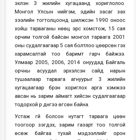
эхлэн 3 жилийн хугацаанд хориглолоо.
Монгол Улсын нийгэм, эдийн засаг зах
зээлийн тогтолцоонд шилжсэн 1990 оноос
хойш тарваганы нөөц эрс хомстож, 15 сая
орчим толгой байсан монгол тарвага 2001
оны судалгаагаар 5 сая болтлоо цөөрсөн гэх
харамсалтай тоо баримт гарч байжээ.
Улмаар 2005, 2006, 2014 онуудад Байгаль
орчны асуудал эрхэлсэн сайд нарын
тушаалаар тарвага агнуурыг 3 жилийн
хугацаагаар бүрэн хориглох арга хэмжээ
авсан нь зарим аймагт хийсэн судалгаагаар
тодорхой үр дүнгээ өгсөн байна.
Устаж үгүй болсон нутагт тарвага цөөн
тоогоор үзэгдэх, зарим газарт тоо толгой
өсөж байгаа тухай мэдээллийг орон