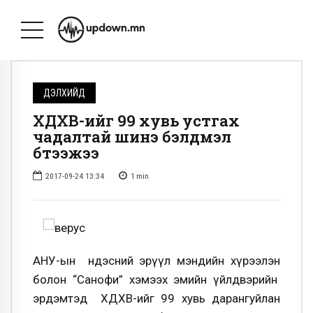
ДЭЛХИЙД
ХДХВ-ийг 99 хувь устгах
чадалтай шинэ бэлдмэл
бүтээжээ
2017-09-24 13:34
1
min
АНУ-ын Үндэсний эрүүл мэндийн хүрээлэн
болон “Санофи” хэмээх эмийн үйлдвэрийн
эрдэмтэд ХДХВ-ийг 99 хувь дарангуйлан