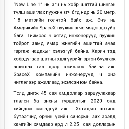
“New Line 1” нь зөөгч нь хоёр шаттай шингэн
түлш ашиглах пуужин зөөгч бөгөөд өндөр нь 20 метр,
1.8 метрийн голчтой байх аж. Энэ нь
Америкийн SpaceX пуужин зөөгчөөс мэдэгдэхүйц
бага. Тиймээс ч хятад инженерүүд пуужин
тойрог замд ямар жингийн ашигтай ачаа
гаргаж чадахыг хэлээгүй байна. Харин тэд
хоёрдугаар шатны хөдөлгүүрийг эргэн буулгаж
ашиглах тал дээр ажиллаж байгаа аж.
SpaceX компанийн инженерүүд ч энэ
чиглэлээр ажиллаад эхэлсэн юм байна.
Төсөлд дөнгөж 45 сая ам.доллар зарцуулахаар
төлөвлөсөн ба анхны туршилтыг 2020 онд
хийгдэж магадгүй аж. Хятадын зохион
бүтээгчид орчин үеийн сансрын зах зээлд
хамгийн хямдаар ердөө л 2.25 сая долларын