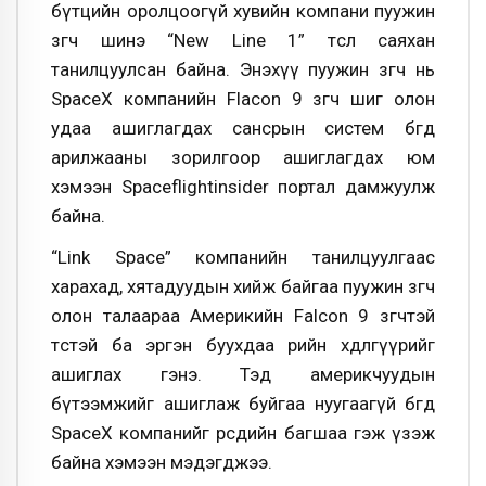
бүтцийн оролцоогүй хувийн компани пуужин
зөөгч шинэ “New Line 1” төслөө саяхан
танилцуулсан байна. Энэхүү пуужин зөөгч нь
SpaceX компанийн Flacon 9 зөөгч шиг олон
удаа ашиглагдах сансрын систем бөгөөд
арилжааны зорилгоор ашиглагдах юм
хэмээн Spaceflightinsider портал дамжуулж
байна.
“Link Space” компанийн танилцуулгаас
харахад, хятадуудын хийж байгаа пуужин зөөгч
олон талаараа Америкийн Falcon 9 зөөгчтэй
төстэй ба эргэн буухдаа өөрийн хөдөлгүүрийг
ашиглах гэнэ. Тэд америкчуудын
бүтээмжийг ашиглаж буйгаа нуугаагүй бөгөөд
SpaceX компанийг өөрсдийн багшаа гэж үзэж
байна хэмээн мэдэгджээ.