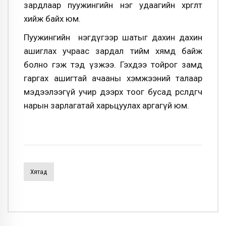
зардлаар пуужингийн нэг удаагийн хөөргөлт
хийж байх юм.
Пуужингийн нэгдүгээр шатыг дахин дахин
ашиглах учраас зардал тийм хямд байж
болно гэж тэд үзжээ. Гэхдээ тойрог замд
гаргах ашигтай ачааны хэмжээний талаар
мэдээлээгүй учир дээрх тоог бусад өрсөлдөгч
нарын зарлагатай харьцуулах аргагүй юм.
Хятад