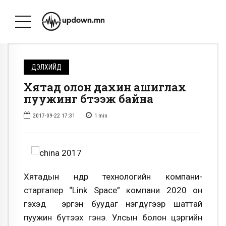
ДЭЛХИЙД
Хятад олон дахин ашиглах
пуужинг бүтээж байна
2017-09-22 17:31
1
min
Хятадын өндөр технологийн компани-
стартапер “Link Space” компани 2020 он
гэхэд эргэн буудаг нэгдүгээр шаттай
пуужин бүтээх гэнэ. Улсын болон цэргийн