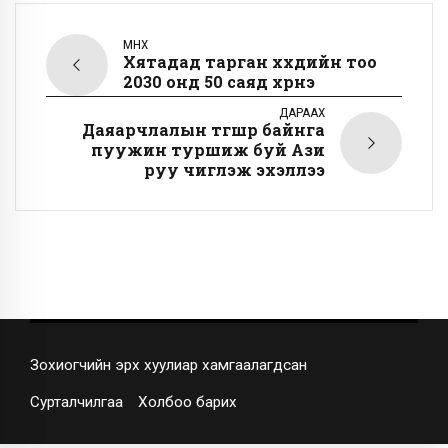
ӨМНӨХ
Хятадад тарган хүүхдийн тоо
2030 онд 50 саяд хүрнэ
ДАРААХ
Даяарчлалын түгшүүр байнга
пуужин туршиж буй Ази
руу чиглэж эхэллээ
Зохиогчийн эрх хуулиар хамгаалагдсан
Сурталчилгаа
Холбоо барих