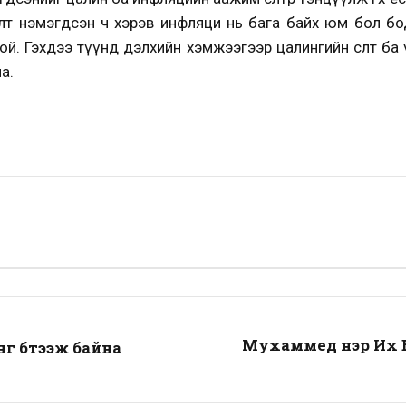
өсөлт нэмэгдсэн ч хэрэв инфляци нь бага байх юм бол б
ой. Гэхдээ түүнд дэлхийн хэмжээгээр цалингийн өсөлт ба
а.
Мухаммед нэр Их Б
 бүтээж байна