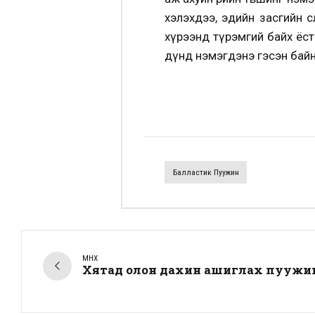
хэлэхдээ, эдийн засгийн 
хүрээнд түрэмгий байх ёст
дүнд нэмэгдэнэ гэсэн байн
Балластик Пуужин
ӨМНӨХ
Хятад олон дахин ашиглах пуужинг