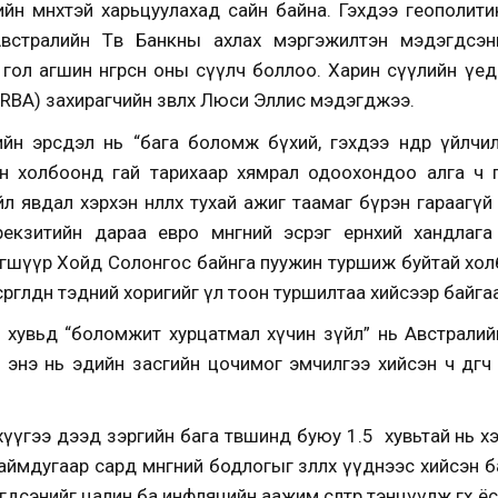
йн өмнөхтэй харьцуулахад сайн байна. Гэхдээ геополит
встралийн Төв Банкны ахлах мэргэжилтэн мэдэгдсэ
н гол агшин өнгөрсөн оны сүүлч боллоо. Харин сүүлийн үед
(RBA) захирагчийн зөвлөх Люси Эллис мэдэгджээ.
н эрсдэл нь “бага боломж бүхий, гэхдээ өндөр үйлчилг
н холбоонд гай тарихаар хямрал одоохондоо алга ч 
 явдал хэрхэн нөлөөлөх тухай ажиг таамаг бүрэн гараагүй
екзитийн дараа евро мөнгөний эсрэг ерөнхий хандлаг
гшүүр Хойд Солонгос байнга пуужин туршиж буйтай хол
ргөлдөн тэдний хоригийг үл тоон туршилтаа хийсээр байга
увьд “боломжит хурцатмал хүчин зүйл” нь Австралийн өр
 энэ нь эдийн засгийн цочимог эмчилгээ хийсэн ч өдөөг
 хүүгээ дээд зэргийн бага төвшинд буюу 1.5 хувьтай нь х
мдугаар сард мөнгөний бодлогыг зөөллөх үүднээс хийсэн б
гдсэнийг цалин ба инфляцийн аажим өсөлтөөр тэнцүүлж өгөх