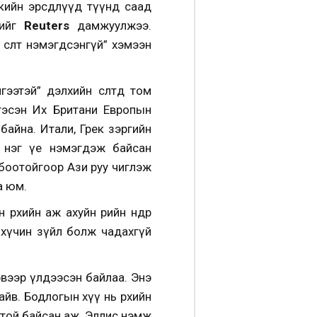
икийн эрсдлүүд түүнд саад
нийг
Reuters
дамжуулжээ.
 өсөлт нэмэгдсэнгүй” хэмээн
ээтэй” дэлхийн өсөлтөд том
гэсэн Их Британи Европын
 байна. Итали, Грек зэргийн
а нэг үе нэмэгдэж байсан
боотойгоор Ази руу чиглэж
а юм.
хийн аж ахуйн өрийн өндөр
ч хүчин зүйл болж чадахгүй
эвээр үлдээсэн байлаа. Энэ
айв. Бодлогын хүү нь өрхийн
 ёстой байсан аж. Эллис нэмж