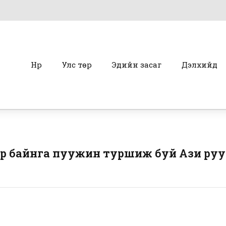
Нүүр
Улс төр
Эдийн засаг
Дэлхийд
үүр байнга пуужин туршиж буй Ази руу