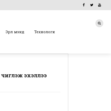
Эрүүл мэнд
Технологи
 чиглэж эхэллээ