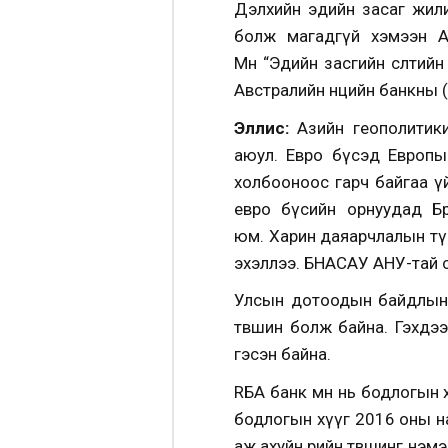
Дэлхийн эдийн засаг жили
болж магадгүй хэмээн А
Мөн “Эдийн засгийн өсөлтий
Австралийн нөөцийн банкны 
Эллис:
Азийн геополитикий
аюул. Евро бүсэд Европы
холбооноос гарч байгаа үйл
евро бүсийн орнуудад Бр
юм. Харин даяарчлалын тү
эхэллээ. БНАСАУ АНУ-тай сө
Улсын дотоодын байдлын х
төвшин болж байна. Гэхдээ
гэсэн байна.
RБА банк өмнө нь бодлогын
бодлогын хүүг 2016 оны най
аж ахуйн өрийн төвшинг нэмэ