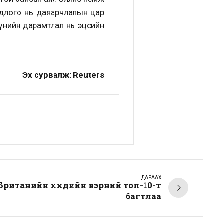
одлого нь даяарчлалын цар
 үнийн дарамтлал нь эцсийн
Эх сурвалж: Reuters
ДАРААХ
ританийн хүүхдийн нэрний топ-10-т
багтлаа