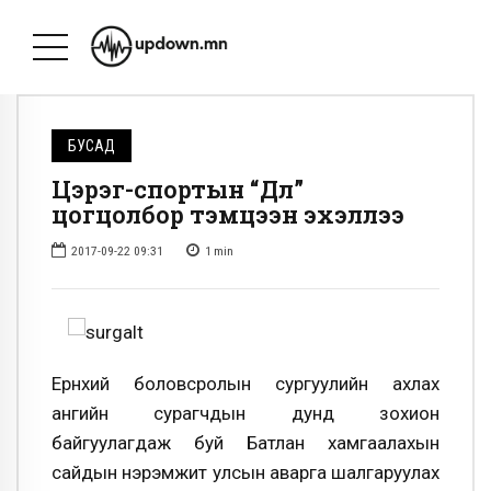
БУСАД
Цэрэг-спортын “Дөл”
цогцолбор тэмцээн эхэллээ
2017-09-22 09:31
1
min
Ерөнхий боловсролын сургуулийн ахлах
ангийн сурагчдын дунд зохион
байгуулагдаж буй Батлан хамгаалахын
сайдын нэрэмжит улсын аварга шалгаруулах