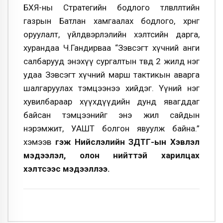
БХЯ-ны Стратегийн бодлого төлөвлөлтийн
газрын Батлан хамгаалах бодлого, хөрөнгө
оруулалт, үйлдвэрлэлийн хэлтсийн дарга,
хурандаа Ч.Гандирваа “Зэвсэгт хүчний анги
салбарууд энэхүү сургалтын төвд 2 жилд нэг
удаа Зэвсэгт хүчний марш тактикын аварга
шалгаруулах тэмцээнээ хийдэг. Үүний нэг
хувилбараар хүүхдүүдийн дунд явагддаг
байсан тэмцээнийг энэ жил сайдын
нэрэмжит, УАШТ болгон явуулж байна.”
хэмээв
гэж Нийслэлийн ЗДТГ-ын Хэвлэл
мэдээлэл, олон нийттэй харилцах
хэлтсээс мэдээллээ.