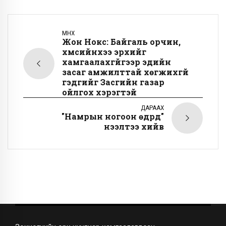
ӨМНӨХ
Жон Нокс: Байгаль орчин,
хүмүүсийнхээ эрхийг
хамгаалахгүйгээр эдийн
засаг амжилттай хөгжихгүй
гэдгийг Засгийн газар
ойлгох хэрэгтэй
ДАРААХ
"Намрын ногоон өдрүүд"
нээлтээ хийв