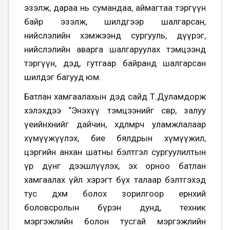
эзэлж, дараа нь сумандаа, аймагтаа тэргүүн
байр эзэлж, шилдгээр шалгарсан,
нийслэлийн хэмжээнд сургууль, дүүрэг,
нийслэлийн аварга шалгаруулах тэмцээнд
тэргүүн, дэд, гутгаар байранд шалгарсан
шилдэг багууд юм.
Батлан хамгаалахын дэд сайд Т.Дуламдорж
хэлэхдээ “Энэхүү тэмцээнийг өсвөр, залуу
үеийнхнийг дайчин, хөдөлмөрч уламжлалаар
хүмүүжүүлэх, бие бялдрын хүмүүжил,
цэргийн анхан шатны бэлтгэл сургуулилтын
үр дүнг дээшлүүлэх, эх орноо батлан
хамгаалах үйл хэрэгт бүх талаар бэлтгэхэд
тус дөхөм болох зорилгоор ерөнхий
боловсролын бүрэн дунд, техник
мэргэжлийн болон тусгай мэргэжлийн