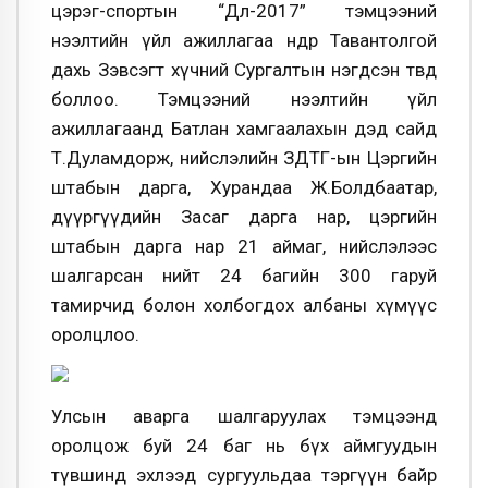
цэрэг-спортын “Дөл-2017” тэмцээний
нээлтийн үйл ажиллагаа өнөөдөр Тавантолгой
дахь Зэвсэгт хүчний Сургалтын нэгдсэн төвд
боллоо. Тэмцээний нээлтийн үйл
ажиллагаанд Батлан хамгаалахын дэд сайд
Т.Дуламдорж, нийслэлийн ЗДТГ-ын Цэргийн
штабын дарга, Хурандаа Ж.Болдбаатар,
дүүргүүдийн Засаг дарга нар, цэргийн
штабын дарга нар 21 аймаг, нийслэлээс
шалгарсан нийт 24 багийн 300 гаруй
тамирчид болон холбогдох албаны хүмүүс
оролцлоо.
Улсын аварга шалгаруулах тэмцээнд
оролцож буй 24 баг нь бүх аймгуудын
түвшинд эхлээд сургуульдаа тэргүүн байр