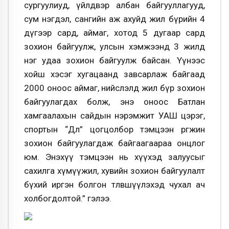
сургуулиуд, үйлдвэр албан байгууллагууд,
сум нэгдэл, сангийн аж ахуйд жил бүрийн 4
дүгээр сард, аймаг, хотод 5 дугаар сард
зохион байгуулж, улсын хэмжээнд 3 жилд
нэг удаа зохион байгуулж байсан. Үүнээс
хойш хэсэг хугацаанд завсарлаж байгаад
2000 оноос аймаг, нийслэлд жил бүр зохион
байгуулагдах болж, энэ оноос Батлан
хамгаалахын сайдын нэрэмжит УАШ цэрэг,
спортын “Дөл” цогцолбор тэмцээн өргөжин
зохион байгуулагдаж байгаагаараа онцлог
юм. Энэхүү тэмцээн нь хүүхэд залуусыг
сахилга хүмүүжил, хувийн зохион байгуулалт
бүхий иргэн болгон төлөвшүүлэхэд чухал ач
холбогдолтой.” гэлээ.